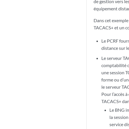
de gestion vers l
équipement dista
Dans cet exemple 
TACACS+ et un col
Le PCRF fourn
distance sur l
Le serveur TAC
comptabilité 
une session T
forme ou d’un
le serveur T
Pour l’accès à
TACACS+ dans 
Le BNG in
la sessio
service di