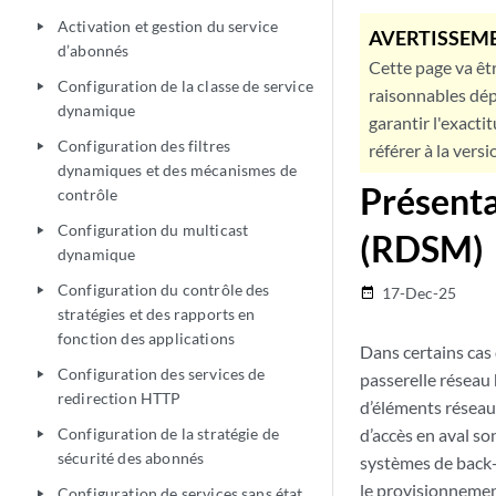
Activation et gestion du service
play_arrow
AVERTISSEME
d’abonnés
Cette page va êtr
Configuration de la classe de service
play_arrow
raisonnables dép
dynamique
garantir l'exacti
Configuration des filtres
play_arrow
référer à la versi
dynamiques et des mécanismes de
Présent
contrôle
Configuration du multicast
play_arrow
(RDSM)
dynamique
Configuration du contrôle des
play_arrow
17-Dec-25
date_range
stratégies et des rapports en
fonction des applications
Dans certains cas 
Configuration des services de
play_arrow
passerelle réseau
redirection HTTP
d’éléments réseau
Configuration de la stratégie de
d’accès en aval s
play_arrow
sécurité des abonnés
systèmes de back-o
le provisionnemen
Configuration de services sans état
play_arrow