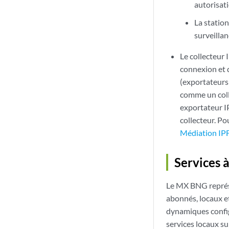
autorisati
La station
surveillan
Le collecteur 
connexion et 
(exportateurs 
comme un coll
exportateur I
collecteur. Po
Médiation IPF
Services 
Le MX BNG représe
abonnés, locaux et
dynamiques config
services locaux su