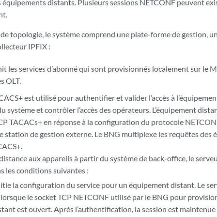
es équipements distants. Plusieurs sessions NETCONF peuvent exis
nt.
de topologie, le système comprend une plate-forme de gestion, u
lecteur IPFIX :
it les services d’abonné qui sont provisionnés localement sur le
es OLT.
ACS+ est utilisé pour authentifier et valider l’accès à l’équipement
du système et contrôler l’accès des opérateurs. L’équipement dis
CP TACACs+ en réponse à la configuration du protocole NETCONF 
e station de gestion externe. Le BNG multiplexe les requêtes des 
ACACS+.
 distance aux appareils à partir du système de back-office, le serveur
les conditions suivantes :
itie la configuration du service pour un équipement distant. Le s
n lorsque le socket TCP NETCONF utilisé par le BNG pour provisio
stant est ouvert. Après l’authentification, la session est maintenue