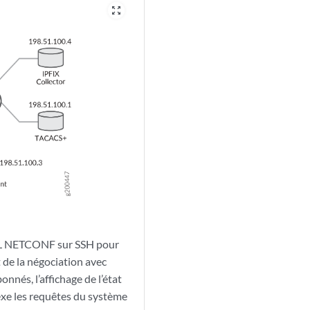
zoom_out_map
 XML NETCONF sur SSH pour
 de la négociation avec
nés, l’affichage de l’état
exe les requêtes du système