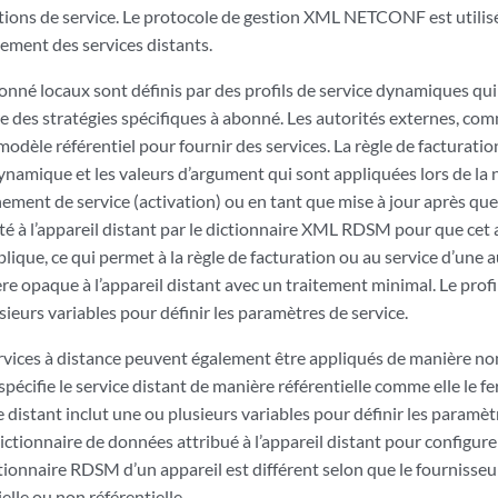
ctions de service. Le protocole de gestion XML NETCONF est utili
ement des services distants.
bonné locaux sont définis par des profils de service dynamiques q
re des stratégies spécifiques à abonné. Les autorités externes, com
dèle référentiel pour fournir des services. La règle de facturati
dynamique et les valeurs d’argument qui sont appliquées lors de la
ement de service (activation) ou en tant que mise à jour après que l
té à l’appareil distant par le dictionnaire XML RDSM pour que cet a
pplique, ce qui permet à la règle de facturation ou au service d’une 
e opaque à l’appareil distant avec un traitement minimal. Le profil
sieurs variables pour définir les paramètres de service.
rvices à distance peuvent également être appliqués de manière non 
spécifie le service distant de manière référentielle comme elle le fe
ce distant inclut une ou plusieurs variables pour définir les param
dictionnaire de données attribué à l’appareil distant pour configurer
ionnaire RDSM d’un appareil est différent selon que le fournisseur 
lle ou non référentielle.