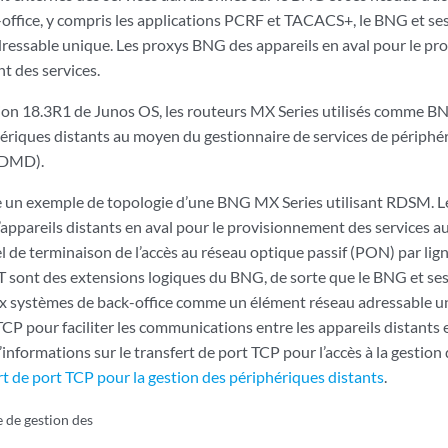
office, y compris les applications PCRF et TACACS+, le BNG et s
ressable unique. Les proxys BNG des appareils en aval pour le pr
 des services.
rsion 18.3R1 de Junos OS, les routeurs MX Series utilisés comme B
hériques distants au moyen du gestionnaire de services de périphé
RDMD).
un exemple de topologie d’une BNG MX Series utilisant RDSM. L
appareils distants en aval pour le provisionnement des services a
 de terminaison de l’accès au réseau optique passif (PON) par lig
LT sont des extensions logiques du BNG, de sorte que le BNG et se
x systèmes de back-office comme un élément réseau adressable uni
TCP pour faciliter les communications entre les appareils distants 
d’informations sur le transfert de port TCP pour l’accès à la gestion
rt de port TCP pour la gestion des périphériques distants
.
 de gestion des