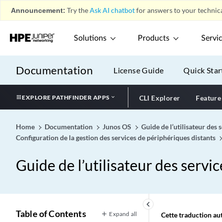
Announcement:
Try the
Ask AI chatbot
for answers to your technica
Solutions
Products
Servi
Documentation
License Guide
Quick Star
EXPLORE PATHFINDER APPS
CLI Explorer
Feature
Home
Documentation
Junos OS
Guide de l’utilisateur des 
Configuration de la gestion des services de périphériques distants
Guide de l’utilisateur des servi
keyboard_arrow_left
Table of Contents
Expand all
Cette traduction aut