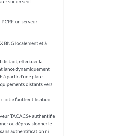
ter sur un seul
n PCRF, un serveur
 MX BNG localement et à
 distant, effectuer la
tant lance dynamiquement
à partir d’une plate-
équipements distants vers
 initie l’authentification
erveur TACACS+ authentifie
nner ou déprovisionner le
 sans authentification ni