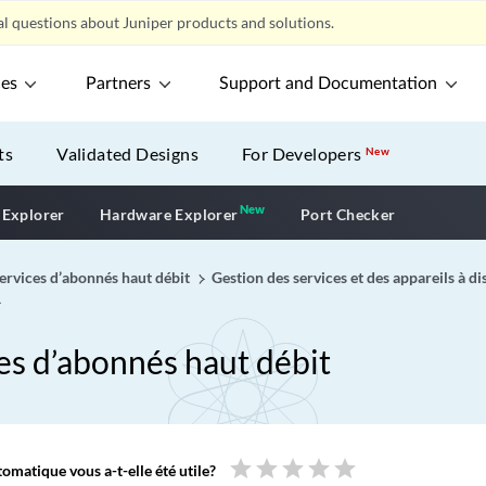
l questions about Juniper products and solutions.
ces
Partners
Support and Documentation
ts
Validated Designs
For Developers
New
New
New application
 Explorer
Hardware Explorer
Port Checker
services d’abonnés haut débit
Gestion des services et des appareils à di
ces d’abonnés haut débit
star
star
star
star
star
omatique vous a-t-elle été utile?