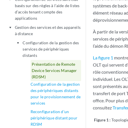
systèmes de back-
basés sur des règles à l’aide de listes
d’accès tenant compte des
élément réseau ad
applications
déprovisionnement
Gestion des services et des appareils
play_arrow
À partir de la ve
à distance
services de périp
Configuration de la gestion des
play_arrow
l’aide du démon 
services de périphériques
distants
La figure 1
montre 
Présentation de Remote
OLT qui servent d’
Device Services Manager
rôle conventionnel
(RDSM)
individuel. Les O
Configuration de la gestion
sont présentés au
des périphériques distants
transfert de port 
pour le provisionnement de
office. Pour plus 
services
consultez
Transfe
Reconfiguration d’un
périphérique distant pour
Figure 1 :
Topologie
RDSM