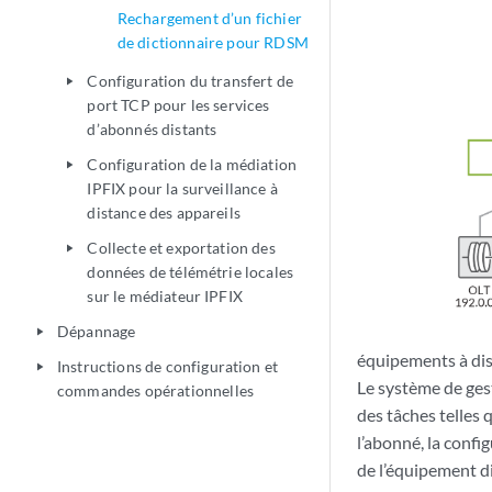
Rechargement d’un fichier
de dictionnaire pour RDSM
Configuration du transfert de
play_arrow
port TCP pour les services
d’abonnés distants
Configuration de la médiation
play_arrow
IPFIX pour la surveillance à
distance des appareils
Collecte et exportation des
play_arrow
données de télémétrie locales
sur le médiateur IPFIX
Dépannage
play_arrow
équipements à di
Instructions de configuration et
play_arrow
Le système de ges
commandes opérationnelles
des tâches telles 
l’abonné, la confi
de l’équipement d