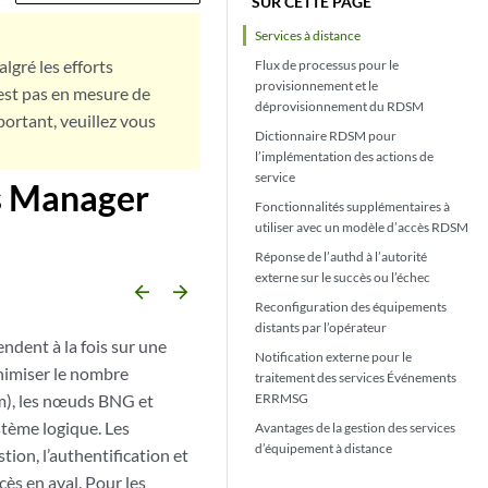
SUR CETTE PAGE
Services à distance
lgré les efforts
Flux de processus pour le
provisionnement et le
est pas en mesure de
déprovisionnement du RDSM
portant, veuillez vous
Dictionnaire RDSM pour
l’implémentation des actions de
service
s Manager
Fonctionnalités supplémentaires à
utiliser avec un modèle d’accès RDSM
Réponse de l’authd à l’autorité
externe sur le succès ou l’échec
arrow_backward
arrow_forward
Reconfiguration des équipements
distants par l’opérateur
endent à la fois sur une
Notification externe pour le
inimiser le nombre
traitement des services Événements
m), les nœuds BNG et
ERRMSG
stème logique. Les
Avantages de la gestion des services
d’équipement à distance
tion, l’authentification et
ès en aval. Pour les