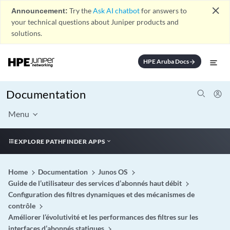
close
Announcement:
Try the
Ask AI chatbot
for answers to
your technical questions about Juniper products and
solutions.
HPE Aruba Docs
arrow_forward
Documentation
Menu
EXPLORE PATHFINDER APPS
Home
Documentation
Junos OS
Guide de l’utilisateur des services d’abonnés haut débit
Configuration des filtres dynamiques et des mécanismes de
contrôle
Améliorer l’évolutivité et les performances des filtres sur les
interfaces d’abonnés statiques