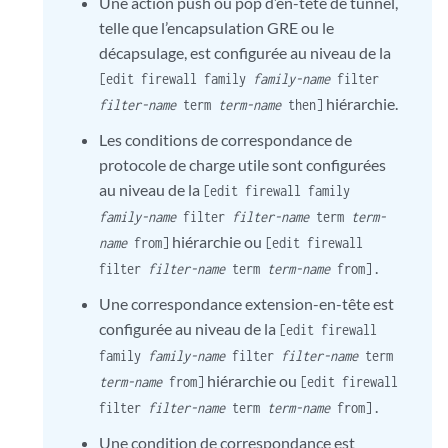
Une action push ou pop d’en-tête de tunnel,
telle que l’encapsulation GRE ou le
décapsulage, est configurée au niveau de la
[edit firewall family
family-name
filter
hiérarchie.
filter-name
term
term-name
then]
Les conditions de correspondance de
protocole de charge utile sont configurées
au niveau de la
[edit firewall family
family-name
filter
filter-name
term
term-
hiérarchie ou
name
from]
[edit firewall
.
filter
filter-name
term
term-name
from]
Une correspondance extension-en-tête est
configurée au niveau de la
[edit firewall
family
family-name
filter
filter-name
term
hiérarchie ou
term-name
from]
[edit firewall
.
filter
filter-name
term
term-name
from]
Une condition de correspondance est