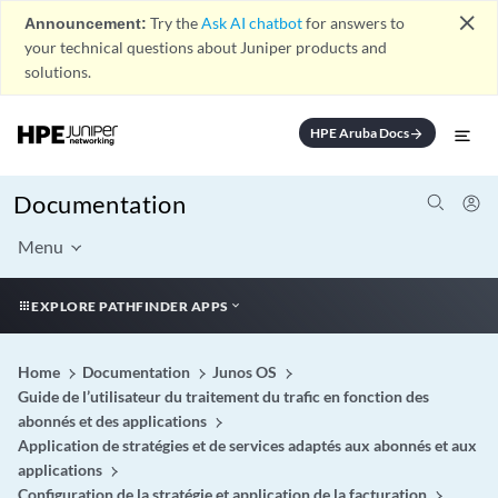
close
Announcement:
Try the
Ask AI chatbot
for answers to
your technical questions about Juniper products and
solutions.
HPE Aruba Docs
arrow_forward
Documentation
Menu
EXPLORE PATHFINDER APPS
Home
Documentation
Junos OS
Guide de l’utilisateur du traitement du trafic en fonction des
abonnés et des applications
Application de stratégies et de services adaptés aux abonnés et aux
applications
Configuration de la stratégie et application de la facturation