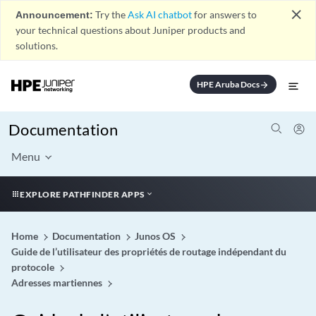
close
Announcement:
Try the
Ask AI chatbot
for answers to
your technical questions about Juniper products and
solutions.
HPE Aruba Docs
arrow_forward
Documentation
Menu
EXPLORE PATHFINDER APPS
Home
Documentation
Junos OS
Guide de l’utilisateur des propriétés de routage indépendant du
protocole
Adresses martiennes