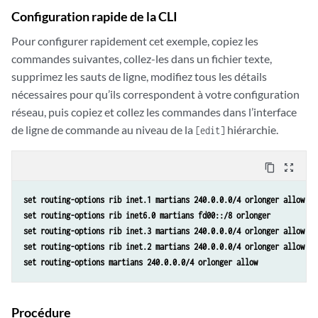
Configuration rapide de la CLI
Pour configurer rapidement cet exemple, copiez les
commandes suivantes, collez-les dans un fichier texte,
supprimez les sauts de ligne, modifiez tous les détails
nécessaires pour qu’ils correspondent à votre configuration
réseau, puis copiez et collez les commandes dans l’interface
de ligne de commande au niveau de la
hiérarchie.
[edit]
content_copy
zoom_out_map
set routing-options rib inet.1 martians 240.0.0.0/4 orlonger allow 
set routing-options rib inet6.0 martians fd00::/8 orlonger 
set routing-options rib inet.3 martians 240.0.0.0/4 orlonger allow 
set routing-options rib inet.2 martians 240.0.0.0/4 orlonger allow 
set routing-options martians 240.0.0.0/4 orlonger allow
Procédure