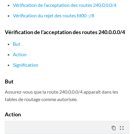
        240.0.0.0/4 orlonger allow;

Vérification de l’acceptation des routes 240.0.0.0/4
    }

Vérification du rejet des routes fd00 ::/8
}

martians {

    240.0.0.0/4 orlonger allow;

Vérification de l’acceptation des routes 240.0.0.0/4
But
Action
Signification
But
Assurez-vous que la route 240.0.0.0/4 apparaît dans les
tables de routage comme autorisée.
Action
content_copy
zoom_out_map