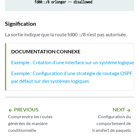
fd00::/8 orlonger -- disallowed
Signification
La sortie indique que la route fd00 ::/8 n’est pas autorisée.
DOCUMENTATION CONNEXE
Exemple : Création d’une interface sur un système logique
Exemple : Configuration d’une stratégie de routage OSPF
par défaut sur des systèmes logiques
PREVIOUS
NEXT
arrow_backward
arrow_forward
Comprendre les routes
Configuration du
générées de manière
comportement de
conditionnelle
transfert de paquets