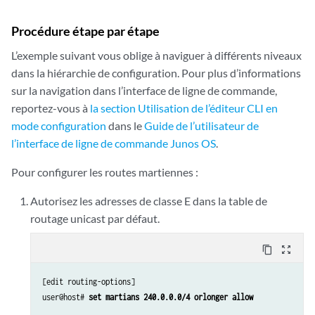
Procédure étape par étape
L’exemple suivant vous oblige à naviguer à différents niveaux
dans la hiérarchie de configuration. Pour plus d’informations
sur la navigation dans l’interface de ligne de commande,
reportez-vous à
la section Utilisation de l’éditeur CLI en
mode configuration
dans le
Guide de l’utilisateur de
l’interface de ligne de commande Junos OS
.
Pour configurer les routes martiennes :
Autorisez les adresses de classe E dans la table de
routage unicast par défaut.
content_copy
zoom_out_map
[edit routing-options]

user@host# 
set martians 240.0.0.0/4 orlonger allow