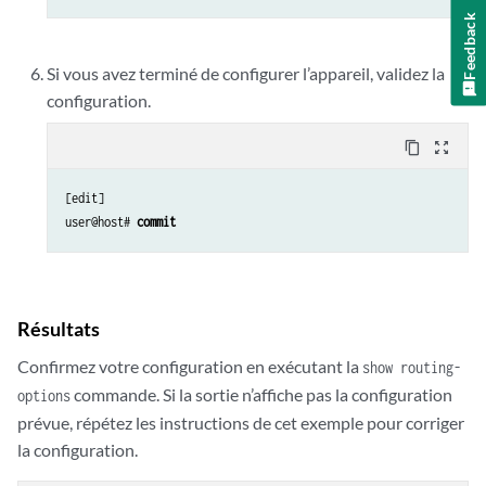
Feedback
Si vous avez terminé de configurer l’appareil, validez la
configuration.
content_copy
zoom_out_map
[edit]

user@host# 
commit
Résultats
Confirmez votre configuration en exécutant la
show routing-
commande. Si la sortie n’affiche pas la configuration
options
prévue, répétez les instructions de cet exemple pour corriger
la configuration.