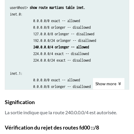
user@host> 
show route martians table inet.
inet.0:

             0.0.0.0/0 exact -- allowed

             0.0.0.0/8 orlonger -- disallowed

             127.0.0.0/8 orlonger -- disallowed

             192.0.0.0/24 orlonger -- disallowed

240.0.0.0/4 orlonger -- allowed
             224.0.0.0/4 exact -- disallowed

             224.0.0.0/24 exact -- disallowed

inet.1:

             0.0.0.0/0 exact -- allowed

Show
more
             0.0.0.0/8 orlonger -- disallowed

             127.0.0.0/8 orlonger -- disallowed

             192.0.0.0/24 orlonger -- disallowed

Signification
240.0.0.0/4 orlonger -- allowed
La sortie indique que la route 240.0.0.0/4 est autorisée.
inet.2:

             0.0.0.0/0 exact -- allowed

Vérification du rejet des routes fd00 ::/8
             0.0.0.0/8 orlonger -- disallowed
