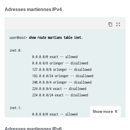
Adresses martiennes IPv4
content_copy
zoom_out_map
user@host> 
show route martians table inet.
inet.0:

             0.0.0.0/0 exact -- allowed

             0.0.0.0/8 orlonger -- disallowed

             127.0.0.0/8 orlonger -- disallowed

             192.0.0.0/24 orlonger -- disallowed

             240.0.0.0/4 orlonger -- disallowed

             224.0.0.0/4 exact -- disallowed

             224.0.0.0/24 exact -- disallowed

inet.1:

Show
more
             0.0.0.0/0 exact -- allowed

             0.0.0.0/8 orlonger -- disallowed

             127.0.0.0/8 orlonger -- disallowed

Adresses martiennes IPv6