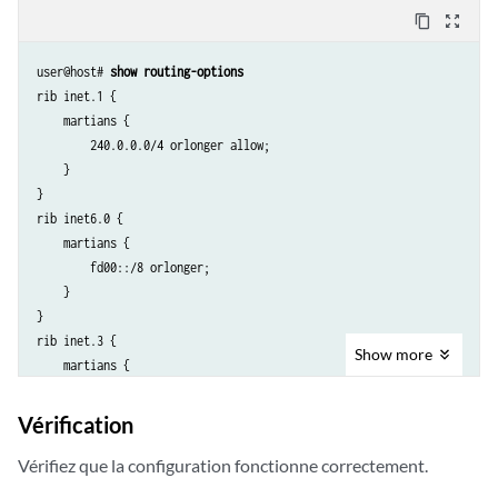
content_copy
zoom_out_map
user@host# 
show routing-options
rib inet.1 {

    martians {

        240.0.0.0/4 orlonger allow;

    }

}

rib inet6.0 {

    martians {

        fd00::/8 orlonger;

    }

}

rib inet.3 {

Show
more
    martians {

        240.0.0.0/4 orlonger allow;

    }

Vérification
}

rib inet.2 {

Vérifiez que la configuration fonctionne correctement.
    martians {
