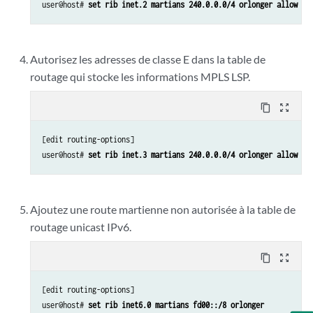
user@host# 
set rib inet.2 martians 240.0.0.0/4 orlonger allow 
Autorisez les adresses de classe E dans la table de
routage qui stocke les informations MPLS LSP.
content_copy
zoom_out_map
[edit routing-options]

user@host# 
set rib inet.3 martians 240.0.0.0/4 orlonger allow 
Ajoutez une route martienne non autorisée à la table de
routage unicast IPv6.
content_copy
zoom_out_map
[edit routing-options]

user@host# 
set rib inet6.0 martians fd00::/8 orlonger 