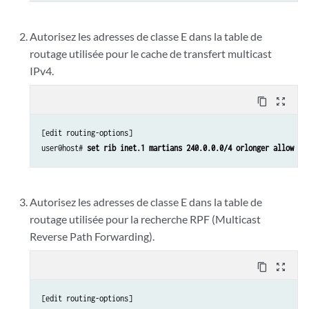
Autorisez les adresses de classe E dans la table de
routage utilisée pour le cache de transfert multicast
IPv4.
content_copy
zoom_out_map
[edit routing-options]

user@host# 
set rib inet.1 martians 240.0.0.0/4 orlonger allow 
Autorisez les adresses de classe E dans la table de
routage utilisée pour la recherche RPF (Multicast
Reverse Path Forwarding).
content_copy
zoom_out_map
[edit routing-options]
