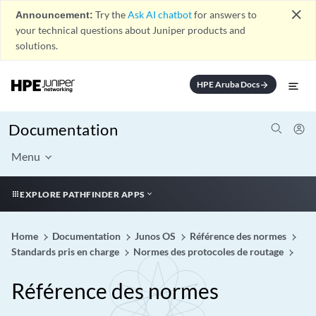
close
Announcement:
Try the
Ask AI chatbot
for answers to
your technical questions about Juniper products and
solutions.
HPE Aruba Docs
arrow_forward
Documentation
Menu
EXPLORE PATHFINDER APPS
Home
Documentation
Junos OS
Référence des normes
Standards pris en charge
Normes des protocoles de routage
Référence des normes