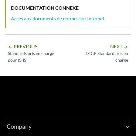
DOCUMENTATION CONNEXE
Accès aux documents de normes sur Internet
PREVIOUS
NEXT
arrow_backward
arrow_forward
Standards pris en charge
DTCP Standard pris en
pour IS-IS
charge
Company