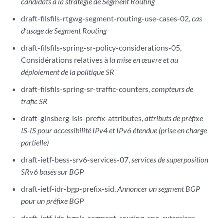
candidats à la stratégie de Segment Routing
draft-filsfils-rtgwg-segment-routing-use-cases-02,
cas
d’usage de Segment Routing
draft-filsfils-spring-sr-policy-considerations-05,
Considérations relatives à
la mise en œuvre et au
déploiement de la politique SR
draft-filsfils-spring-sr-traffic-counters,
compteurs de
trafic SR
draft-ginsberg-isis-prefix-attributes,
attributs de préfixe
IS-IS pour accessibilité IPv4 et IPv6 étendue (prise en charge
partielle)
draft-ietf-bess-srv6-services-07,
services de superposition
SRv6 basés sur BGP
draft-ietf-idr-bgp-prefix-sid,
Annoncer un segment BGP
pour un préfixe BGP
draft-ietf-idr-bgpls-segment-routing-epe,
extensions