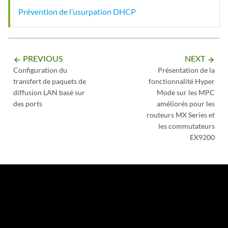
Prévention de l’usurpation DHCP
PREVIOUS
NEXT
arrow_backward
arrow_forward
Configuration du
Présentation de la
transfert de paquets de
fonctionnalité Hyper
diffusion LAN basé sur
Mode sur les MPC
des ports
améliorés pour les
routeurs MX Series et
les commutateurs
EX9200