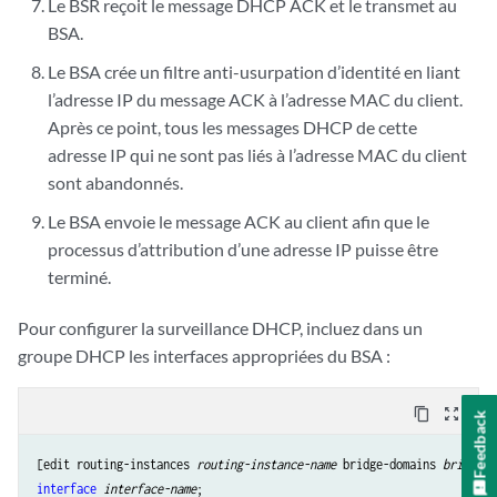
Le BSR reçoit le message DHCP ACK et le transmet au
BSA.
Le BSA crée un filtre anti-usurpation d’identité en liant
l’adresse IP du message ACK à l’adresse MAC du client.
Après ce point, tous les messages DHCP de cette
adresse IP qui ne sont pas liés à l’adresse MAC du client
sont abandonnés.
Le BSA envoie le message ACK au client afin que le
processus d’attribution d’une adresse IP puisse être
terminé.
Pour configurer la surveillance DHCP, incluez dans un
groupe DHCP les interfaces appropriées du BSA :
content_copy
zoom_out_map
Feedback
[edit routing-instances 
routing-instance-name
 bridge-domains 
bridge-d
interface
interface-name