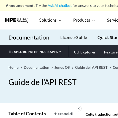
Announcement:
Try the
Ask AI chatbot
for answers to your technica
Solutions
Products
Servi
Documentation
License Guide
Quick Star
EXPLORE PATHFINDER APPS
CLI Explorer
Feature
Home
Documentation
Junos OS
Guide de l’API REST
Con
Guide de l’API REST
keyboard_arrow_left
Table of Contents
Expand all
Cette traduction aut