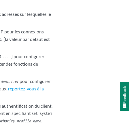
s adresses sur lesquelles le
TCP pour les connexions
(la valeur par défaut est
pour configurer
3 ...
]
ter des fonctions de
pour configurer
identifier
Feedback
caux,
reportez-vous à la
 authentification du client,
ent en spécifiant
set system
.
uthority-profile-name