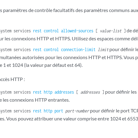
es paramètres de contrôle facultatifs des paramètres communs a
de déf
system services
rest
control
allowed-sources
[
value-list
]
ur les connexions HTTP et HTTPS. Utilisez des espaces comme délim
pour définir 
system services
rest
control
connection-limit
limit
multanées autorisées pour les connexions HTTP et HTTPS. Vous p
 1 et 1024 (la valeur par défaut est 64).
accès HTTP :
pour définir les
system services
rest
http
addresses
[
addresses
]
e les connexions HTTP entrantes.
pour définir le port T
system services
rest
http
port
port-number
s. Vous pouvez attribuer une valeur comprise entre 1024 et 65535