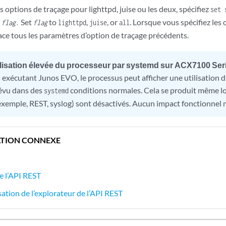
s options de traçage pour lighttpd, juise ou les deux, spécifiez
set 
Set
to
,
, or
. Lorsque vous spécifiez les 
g
flag
.
flag
lighttpd
juise
all
 tous les paramètres d’option de traçage précédents.
ilisation élevée du processeur par systemd sur ACX7100 Ser
 exécutant Junos EVO, le processus peut afficher une utilisation 
évu dans des
conditions normales. Cela se produit même lo
systemd
exemple, REST, syslog) sont désactivés. Aucun impact fonctionnel n
TION CONNEXE
e l’API REST
sation de l’explorateur de l’API REST