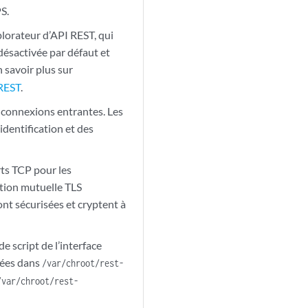
S.
plorateur d’API REST, qui
désactivée par défaut et
n savoir plus sur
 REST
.
s connexions entrantes. Les
dentification et des
rts TCP pour les
ation mutuelle TLS
ont sécurisées et cryptent à
e script de l’interface
ckées dans
/var/chroot/rest-
/var/chroot/rest-