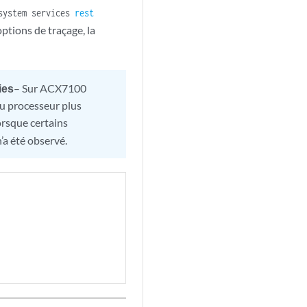
system services
rest
options de traçage, la
ies
– Sur ACX7100
du processeur plus
rsque certains
’a été observé.