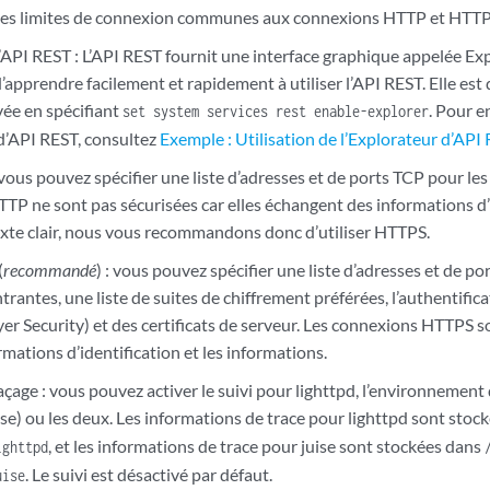
 les limites de connexion communes aux connexions HTTP et HTTP
’API REST : L’API REST fournit une interface graphique appelée Ex
apprendre facilement et rapidement à utiliser l’API REST. Elle est 
vée en spécifiant
. Pour e
set system services rest enable-explorer
 d’API REST, consultez
Exemple : Utilisation de l’Explorateur d’API
ous pouvez spécifier une liste d’adresses et de ports TCP pour le
TP ne sont pas sécurisées car elles échangent des informations d’i
xte clair, nous vous recommandons donc d’utiliser HTTPS.
(
recommandé
) : vous pouvez spécifier une liste d’adresses et de po
rantes, une liste de suites de chiffrement préférées, l’authentific
er Security) et des certificats de serveur. Les connexions HTTPS s
ormations d’identification et les informations.
çage : vous pouvez activer le suivi pour lighttpd, l’environnement d
uise) ou les deux. Les informations de trace pour lighttpd sont sto
, et les informations de trace pour juise sont stockées dans
ighttpd
. Le suivi est désactivé par défaut.
uise