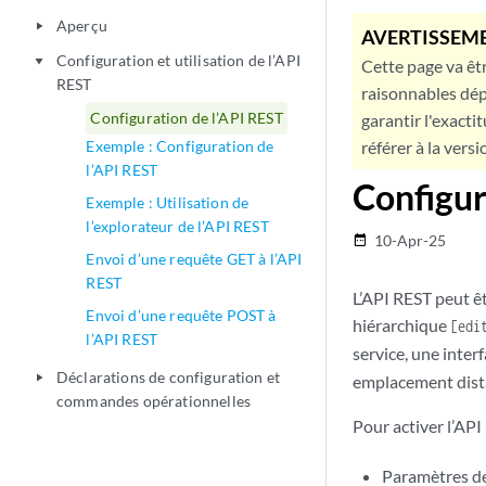
Aperçu
play_arrow
AVERTISSEME
Configuration et utilisation de l’API
play_arrow
Cette page va êtr
REST
raisonnables dép
Configuration de l’API REST
garantir l'exacti
Exemple : Configuration de
référer à la versi
l’API REST
Configur
Exemple : Utilisation de
l’explorateur de l’API REST
10-Apr-25
date_range
Envoi d’une requête GET à l’API
REST
L’API REST peut ê
Envoi d’une requête POST à
hiérarchique
[edi
l’API REST
service, une inte
Déclarations de configuration et
play_arrow
emplacement dista
commandes opérationnelles
Pour activer l’API
Paramètres de 