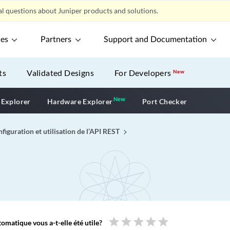
l questions about Juniper products and solutions.
ces
Partners
Support and Documentation
ts
Validated Designs
For Developers
New
New
New application
 Explorer
Hardware Explorer
Port Checker
figuration et utilisation de l’API REST
star
star
star
star
star
omatique vous a-t-elle été utile?