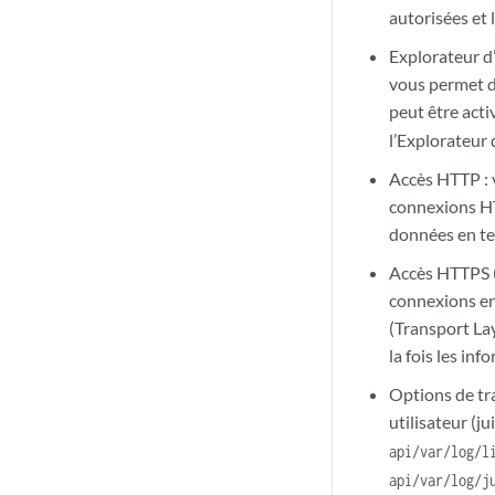
autorisées et
Explorateur d
vous permet d’
peut être acti
l’Explorateur
Accès HTTP : v
connexions HT
données en te
Accès HTTPS 
connexions ent
(Transport Lay
la fois les inf
Options de tra
utilisateur (j
api/var/log/l
api/var/log/j