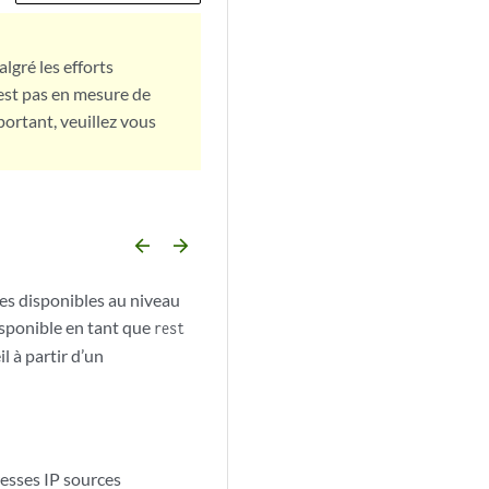
lgré les efforts
est pas en mesure de
portant, veuillez vous
arrow_backward
arrow_forward
es disponibles au niveau
isponible en tant que
rest
 à partir d’un
resses IP sources