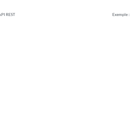
’API REST
Exemple :