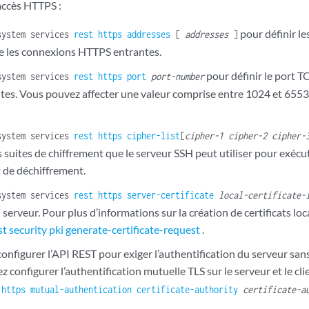
’accès HTTPS :
pour définir le
system services
rest
https
addresses
[
addresses
]
e les connexions HTTPS entrantes.
pour définir le port 
system services
rest
https
port
port-number
es. Vous pouvez affecter une valeur comprise entre 1024 et 65535 
system services
rest
https
cipher-list
[
cipher-1 cipher-2 cipher-
 suites de chiffrement que le serveur SSH peut utiliser pour exécu
t de déchiffrement.
system services
rest
https
server-certificate
local-certificate-
du serveur. Pour plus d’informations sur la création de certificats lo
t security pki generate-certificate-request
.
nfigurer l’API REST pour exiger l’authentification du serveur sans
 configurer l’authentification mutuelle TLS sur le serveur et le cli
https
mutual-authentication
certificate-authority
certificate-a