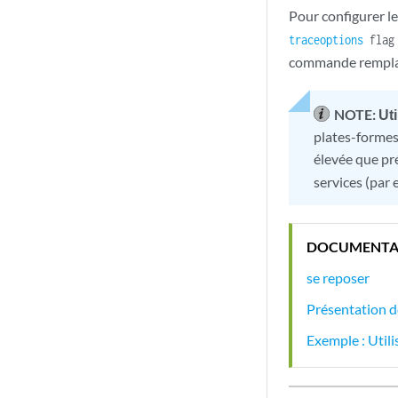
Pour configurer le
traceoptions
fla
commande remplace
NOTE:
Ut
plates-formes
élevée que pr
services (par 
DOCUMENTA
se reposer
Présentation d
Exemple : Utili