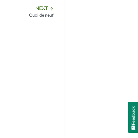
NEXT
arrow_forward
Quoi de neuf
Feedback