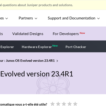
l questions about Juniper products and solutions.
ces
Partners
Support and Documentation
ts
Validated Designs
For Developers
New
New
New application
 Explorer
Hardware Explorer
Port Checker
our : Junos OS Evolved version 23.4R1
S Evolved version 23.4R1
star
star
star
star
star
omatique vous a-t-elle été utile?