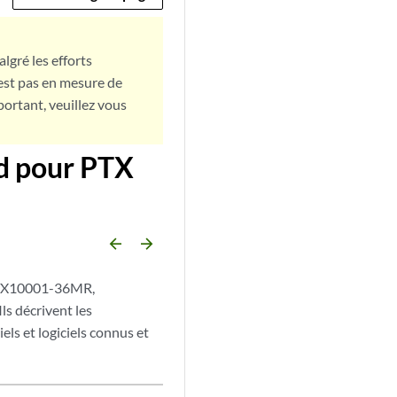
lgré les efforts
est pas en mesure de
portant, veuillez vous
ed pour PTX
arrow_backward
arrow_forward
 PTX10001-36MR,
s décrivent les
els et logiciels connus et