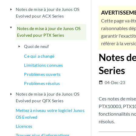
Notes de mise à jour de Junos OS
play_arrow
AVERTISSEME
Evolved pour ACX Series
Cette page va êtr
raisonnables dép
play_arrow
Notes de mise à jour de Junos OS
Evolved pour PTX Series
garantir l'exacti
référer à la versi
Quoi de neuf
play_arrow
Notes de
Ce qui a changé
Limitations connues
Series
Problèmes ouverts
04-Dec-23
date_range
Problèmes résolus
Notes de mise à jour de Junos OS
play_arrow
Ces notes de mis
Evolved pour QFX Series
PTX10003, PTX100
Mettez à niveau votre logiciel Junos
fonctionnalités no
OS Evolved
résolus.
Licences
Trouver plus d’informations