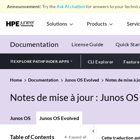
Announcement:
Try the
Ask AI chatbot
for answers to your technica
Solutions
Products
Servi
Documentation
License Guide
Quick Star
EXPLORE PATHFINDER APPS
CLI Explorer
Feature
Home
Documentation
Junos OS Evolved
Notes de mise à j
Notes de mise à jour : Junos O
Junos OS
Junos OS Evolved
keyboard_arrow_left
Table of Contents
Expand all
Cette traduction aut