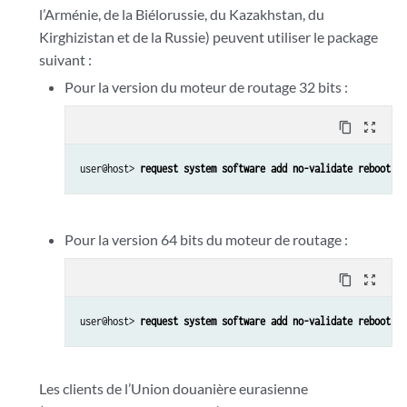
l’Arménie, de la Biélorussie, du Kazakhstan, du
Kirghizistan et de la Russie) peuvent utiliser le package
suivant :
Pour la version du moteur de routage 32 bits :
content_copy
zoom_out_map
user@host> 
request system software add no-validate reboot 
so
Pour la version 64 bits du moteur de routage :
content_copy
zoom_out_map
user@host> 
request system software add no-validate reboot 
so
Les clients de l’Union douanière eurasienne