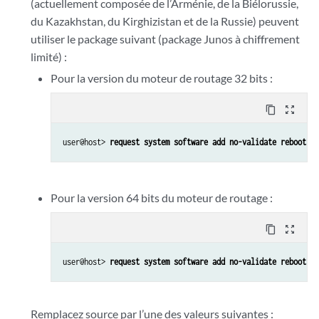
(actuellement composée de l’Arménie, de la Biélorussie,
du Kazakhstan, du Kirghizistan et de la Russie) peuvent
utiliser le package suivant (package Junos à chiffrement
limité) :
Pour la version du moteur de routage 32 bits :
content_copy
zoom_out_map
user@host> 
request system software add no-validate reboot 
so
Pour la version 64 bits du moteur de routage :
content_copy
zoom_out_map
user@host> 
request system software add no-validate reboot 
so
Remplacez source par l’une des valeurs suivantes :