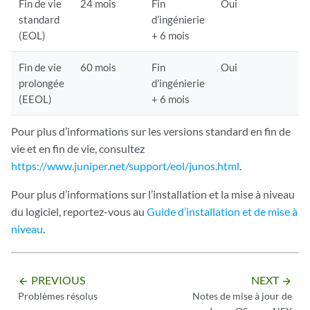
Fin de vie
24 mois
Fin
Oui
standard
d’ingénierie
(EOL)
+ 6 mois
Fin de vie
60 mois
Fin
Oui
prolongée
d’ingénierie
(EEOL)
+ 6 mois
Pour plus d’informations sur les versions standard en fin de
vie et en fin de vie, consultez
https://www.juniper.net/support/eol/junos.html
.
Pour plus d’informations sur l’installation et la mise à niveau
du logiciel, reportez-vous au
Guide d’installation et de mise à
niveau
.
PREVIOUS
NEXT
arrow_backward
arrow_forward
Problèmes résolus
Notes de mise à jour de