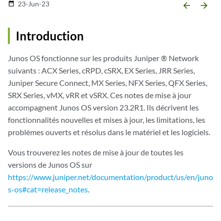
23-Jun-23
date_range
arrow_backward
arrow_forward
Introduction
Junos OS fonctionne sur les produits Juniper ® Network
suivants : ACX Series, cRPD, cSRX, EX Series, JRR Series,
Juniper Secure Connect, MX Series, NFX Series, QFX Series,
SRX Series, vMX, vRR et vSRX. Ces notes de mise à jour
accompagnent Junos OS version 23.2R1. Ils décrivent les
fonctionnalités nouvelles et mises à jour, les limitations, les
problèmes ouverts et résolus dans le matériel et les logiciels.
Vous trouverez les notes de mise à jour de toutes les
versions de Junos OS sur
https://www.juniper.net/documentation/product/us/en/juno
s-os#cat=release_notes
.