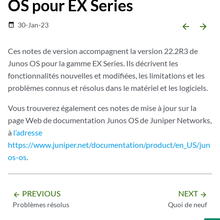
OS pour EX Series
30-Jan-23
date_range
arrow_backward
arrow_forward
Ces notes de version accompagnent la version 22.2R3 de
Junos OS pour la gamme EX Series. Ils décrivent les
fonctionnalités nouvelles et modifiées, les limitations et les
problèmes connus et résolus dans le matériel et les logiciels.
Vous trouverez également ces notes de mise à jour sur la
page Web de documentation Junos OS de Juniper Networks,
à
l’adresse
https://www.juniper.net/documentation/product/en_US/jun
os-os
.
PREVIOUS
NEXT
arrow_backward
arrow_forward
Problèmes résolus
Quoi de neuf