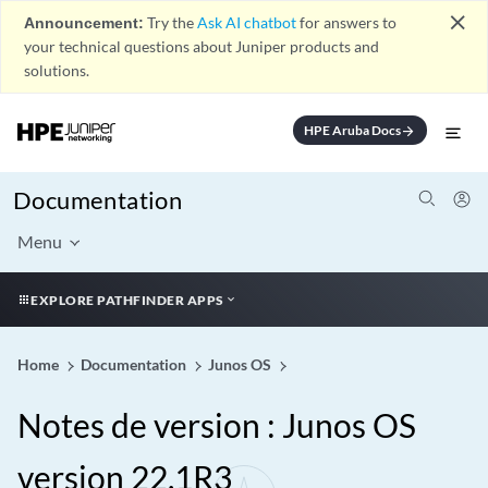
close
Announcement:
Try the
Ask AI chatbot
for answers to
your technical questions about Juniper products and
solutions.
HPE Aruba Docs
arrow_forward
Documentation
Menu
EXPLORE PATHFINDER APPS
Home
Documentation
Junos OS
Notes de version : Junos OS
version 22.1R3