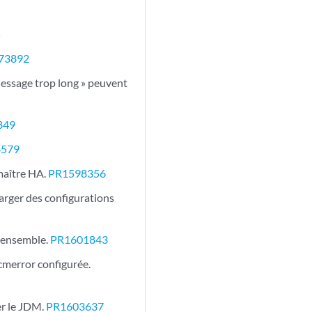
5
73892
ssage trop long » peuvent
849
4579
maître HA.
PR1598356
harger des configurations
s ensemble.
PR1601843
 cmerror configurée.
er le JDM.
PR1603637