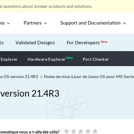
l questions about Juniper products and solutions.
ces
Partners
Support and Documentation
ts
Validated Designs
For Developers
New
New
New application
 Explorer
Hardware Explorer
Port Checker
nos OS version 21.4R3
Notes de mise à jour de Junos OS pour MX Serie
 version 21.4R3
star
star
star
star
star
omatique vous a-t-elle été utile?