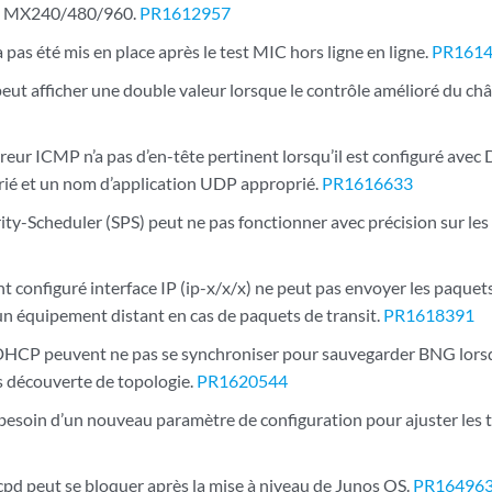
s MX240/480/960.
PR1612957
as été mis en place après le test MIC hors ligne en ligne.
PR161
ut afficher une double valeur lorsque le contrôle amélioré du châs
reur ICMP n’a pas d’en-tête pertinent lorsqu’il est configuré avec
é et un nom d’application UDP approprié.
PR1616633
rity-Scheduler (SPS) peut ne pas fonctionner avec précision sur les f
 configuré interface IP (ip-x/x/x) ne peut pas envoyer les paque
un équipement distant en cas de paquets de transit.
PR1618391
DHCP peuvent ne pas se synchroniser pour sauvegarder BNG lo
s découverte de topologie.
PR1620544
soin d’un nouveau paramètre de configuration pour ajuster les 
pd peut se bloquer après la mise à niveau de Junos OS.
PR16496