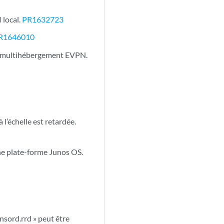
 local.
PR1632723
R1646010
de multihébergement EVPN.
l’échelle est retardée.
une plate-forme Junos OS.
ensord.rrd » peut être