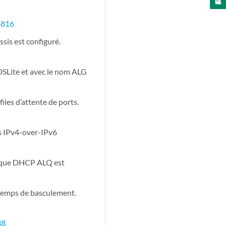
4816
sis est configuré.
 DSLite et avec le nom ALG
iles d’attente de ports.
ts IPv4-over-IPv6
rsque DHCP ALQ est
temps de basculement.
38