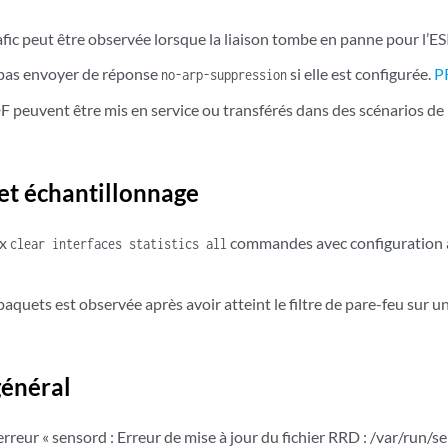
afic peut être observée lorsque la liaison tombe en panne pour l’ESI
 pas envoyer de réponse
si elle est configurée.
P
no-arp-suppression
DF peuvent être mis en service ou transférés dans des scénarios 
 et échantillonnage
ux
commandes avec configuration à 
clear interfaces statistics all
aquets est observée après avoir atteint le filtre de pare-feu sur 
énéral
rreur « sensord : Erreur de mise à jour du fichier RRD : /var/run/s