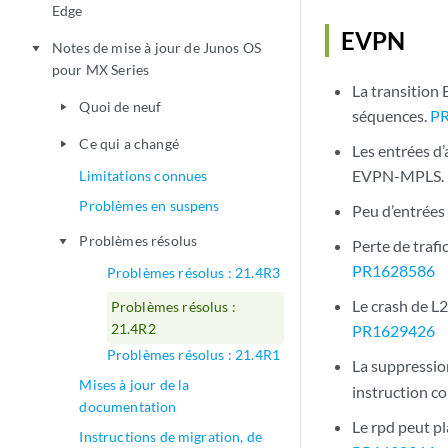
Edge
EVPN
Notes de mise à jour de Junos OS
play_arrow
pour MX Series
La transition
Quoi de neuf
play_arrow
séquences.
P
Ce qui a changé
play_arrow
Les entrées d
EVPN-MPLS.
Limitations connues
Problèmes en suspens
Peu d’entrée
Problèmes résolus
play_arrow
Perte de traf
PR1628586
Problèmes résolus : 21.4R3
Le crash de L
Problèmes résolus :
21.4R2
PR1629426
Problèmes résolus : 21.4R1
La suppressio
Mises à jour de la
instruction c
documentation
Le rpd peut p
Instructions de migration, de