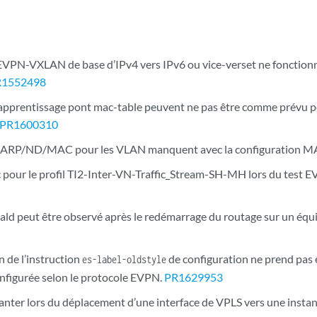
 EVPN-VXLAN de base d’IPv4 vers IPv6 ou vice-verset ne fonctionn
R1552498
’apprentissage pont mac-table peuvent ne pas être comme prévu po
PR1600310
s ARP/ND/MAC pour les VLAN manquent avec la configuration 
ic pour le profil TI2-Inter-VN-Traffic_Stream-SH-MH lors du test
2ald peut être observé après le redémarrage du routage sur un é
n de l’instruction
de configuration ne prend pas eff
es-label-oldstyle
onfigurée selon le protocole EVPN.
PR1629953
lanter lors du déplacement d’une interface de VPLS vers une ins