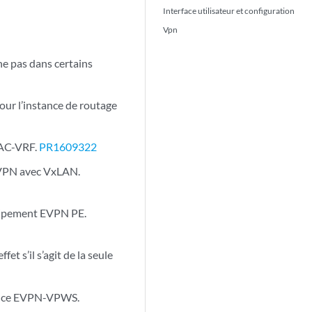
Interface utilisateur et configuration
Vpn
e pas dans certains
ur l’instance de routage
MAC-VRF.
PR1609322
 EVPN avec VxLAN.
quipement EVPN PE.
et s’il s’agit de la seule
tance EVPN-VPWS.