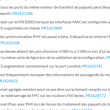
e tous les ports du même moteur de transfert de paquets peut désa
paquets.
PR1621286
raser sur le MX10003 lorsque les interfaces MACsec configurées av
sont supprimées en masse.
PR1621868
 de synchronisation PHY est passé à false, il désactive en interne
PR1622108
se élevée atteint des pics d’environ 4 000 ns à 5 000 ns lors d’un
 la même carte de ligne lors de la validation de la configuration.
P
CS augmentent constamment sur le port canalisé.
PR1622741
peut fréquemment manquer des informations de sauvegarde du mo
R1624623
hernet agrégée membre peut ne pas être correctement remplie sur l
 le redémarrage de FPC sur les routeurs MX Series.
PR1624772
nnel IPsec avec PMI lors de l’envoi du traitement des paquets du tr