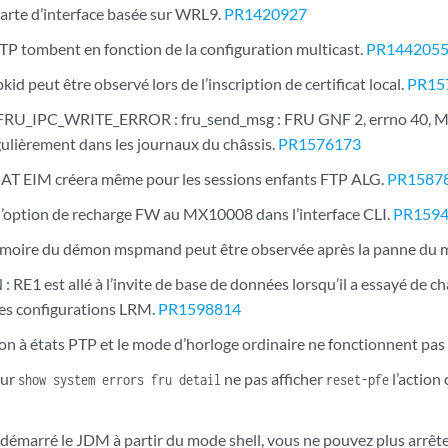
 carte d’interface basée sur WRL9.
PR1420927
TP tombent en fonction de la configuration multicast.
PR144205
kid peut être observé lors de l’inscription de certificat local.
PR15
RU_IPC_WRITE_ERROR : fru_send_msg : FRU GNF 2, errno 40, Me
gulièrement dans les journaux du châssis.
PR1576173
AT EIM créera même pour les sessions enfants FTP ALG.
PR1587
’option de recharge FW au MX10008 dans l’interface CLI.
PR159
émoire du démon mspmand peut être observée après la panne du 
E1 est allé à l’invite de base de données lorsqu’il a essayé de c
 des configurations LRM.
PR1598814
ion à états PTP et le mode d’horloge ordinaire ne fonctionnent pa
our
ne pas afficher
l’action
show system errors fru detail
reset-pfe
edémarré le JDM à partir du mode shell, vous ne pouvez plus arrêt