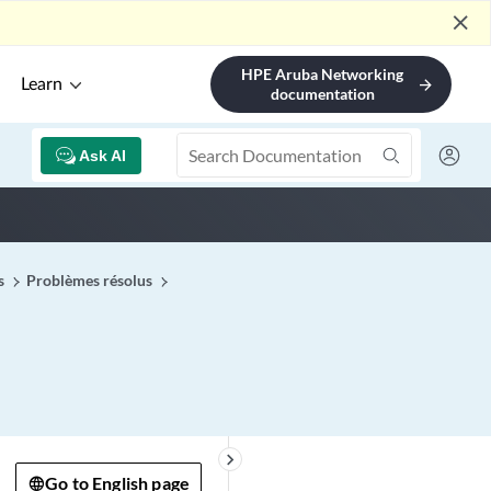
close
HPE Aruba Networking
Learn
arrow_forward
documentation
Ask AI
s
Problèmes résolus
keyboard_arrow_right
Go to English page