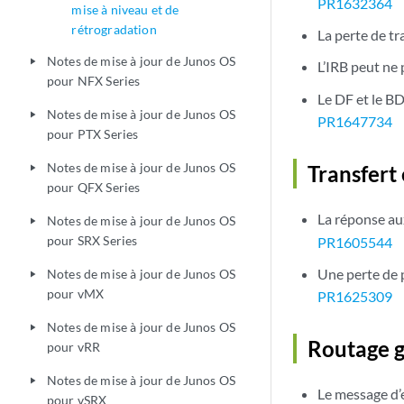
PR1632364
mise à niveau et de
rétrogradation
La perte de tr
Notes de mise à jour de Junos OS
play_arrow
L’IRB peut ne
pour NFX Series
Le DF et le B
Notes de mise à jour de Junos OS
play_arrow
PR1647734
pour PTX Series
Notes de mise à jour de Junos OS
Transfert
play_arrow
pour QFX Series
La réponse a
Notes de mise à jour de Junos OS
play_arrow
pour SRX Series
PR1605544
Une perte de p
Notes de mise à jour de Junos OS
play_arrow
pour vMX
PR1625309
Notes de mise à jour de Junos OS
play_arrow
Routage g
pour vRR
Notes de mise à jour de Junos OS
play_arrow
Le message d’e
pour vSRX