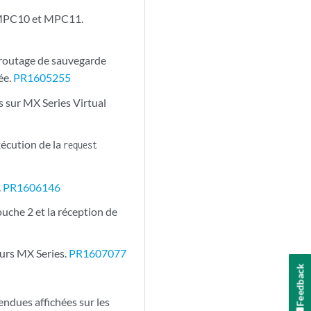
ce MPC10 et MPC11.
e routage de sauvegarde
ée.
PR1605255
es sur MX Series Virtual
écution de la
request
.
PR1606146
uche 2 et la réception de
eurs MX Series.
PR1607077
Feedback
ndues affichées sur les