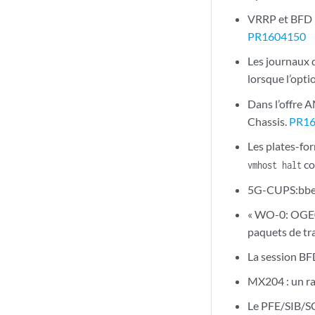
VRRP et BFD p
PR1604150
Les journaux 
lorsque l’opt
Dans l’offre A
Chassis.
PR1
Les plates-fo
c
vmhost halt
5G-CUPS:bbe-
« WO-0: OGE0 
paquets de t
La session BFD
MX204 : un rab
Le PFE/SIB/SC