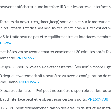
euvent s’afficher sur une interface IRB sur les cartes d’interfa
d’erreurs du noyau (tcp_timer_keep) sont visibles sur le moteur d
ion
est activ
set system internet-options no-tcp-reset drop-all-tcp
MS, le trafic peut ne pas être équilibré entre les interfaces membr
605284
rmes hôtes vm peuvent démarrer exactement 30 minutes après l’ex
ommande.
PR1605971
cups-5G-setup:wf-eabu-dev.tadcaster:re1 {version} vmcore.0.gz
dequeue watermark hit » peut être vu avec la configuration de co
rame jumbo.
PR1606967
 locale et de liaison IPv6 peut ne pas être disponible sur les rout
at d’interface peut être observé sur certains ports.
PR1609988
BE/FPC peut redémarrer en raison des erreurs de structure inatte