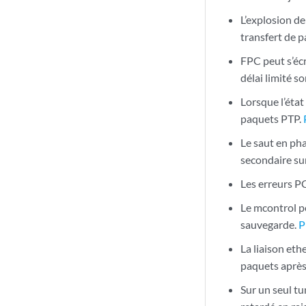
L’explosion d
transfert de 
FPC peut s’éc
délai limité 
Lorsque l’état
paquets PTP.
Le saut en pha
secondaire sur
Les erreurs P
Le mcontrol 
sauvegarde.
P
La liaison et
paquets après
Sur un seul tu