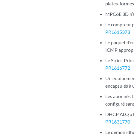
plates-forme
MPC6E 3D n’a p
Le compteur pe
PR1615373
Le paquet d’er
ICMP appropri
Le Strict-Prio
PR1616772
Un équipement
encapsulés à 
Les abonnés 
configuré san
DHCP ALQ a be
PR1631770
Le démon jdhc