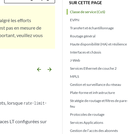
SUR CETTE PAGE
Classe de service (CoS)
lgré les efforts
EVPN
est pas en mesure de
Transfert et échantillonnage
portant, veuillez vous
Routage général
Haute disponibilité (HA) et résilience
Interfaces et châssis
J-Web
Services Ethernet de couche 2
arrow_backward
arrow_forward
MPLS
Gestion et surveillance du réseau
Plate-forme et infrastructure
Stratégie de routage et filtres de pare-
uets, lorsque
rate-limit-
feu
Protocoles de routage
faces LT configurées sur
Services Applications
Gestion de l’accès des abonnés