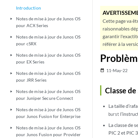
Introduction
AVERTISSEME
Notes de mise à jour de Junos OS
play_arrow
Cette page va êtr
pour ACX Series
raisonnables dép
garantir l'exacti
Notes de mise à jour de Junos OS
play_arrow
pour cSRX
référer à la versi
Problème
Notes de mise à jour de Junos OS
play_arrow
pour EX Series
11-May-22
date_range
Notes de mise à jour de Junos OS
play_arrow
pour JRR Series
Classe de 
Notes de mise à jour de Junos OS
play_arrow
pour Juniper Secure Connect
La taille d’ra
Notes de mise à jour de Junos OS
play_arrow
l’instru
burst
pour Junos Fusion for Enterprise
La classe de s
Notes de mise à jour de Junos OS
play_arrow
PIC 2 et PIC
pour Junos Fusion pour Provider