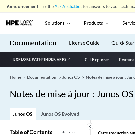
Announcement:
Try the
Ask AI chatbot
for answers to your technica
Solutions
Products
Servi
Documentation
License Guide
Quick Star
EXPLORE PATHFINDER APPS
CLI Explorer
Feature
Home
Documentation
Junos OS
Notes de mise à jour : Ju
Notes de mise à jour : Junos OS
Junos OS
Junos OS Evolved
keyboard_arrow_left
Table of Contents
Expand all
Cette traduction aut