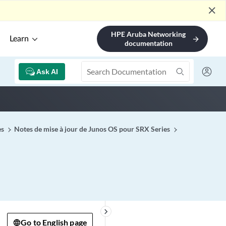
close
HPE Aruba Networking
Learn
arrow_forward
documentation
Ask AI
es
Notes de mise à jour de Junos OS pour SRX Series
keyboard_arrow_right
Go to English page