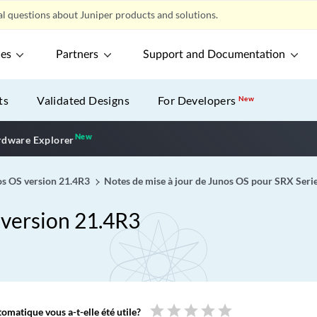
l questions about Juniper products and solutions.
ces
Partners
Support and Documentation
ts
Validated Designs
For Developers
New
New
New application
dware Explorer
nos OS version 21.4R3
Notes de mise à jour de Junos OS pour SRX Seri
 version 21.4R3
star
star
star
star
star
omatique vous a-t-elle été utile?