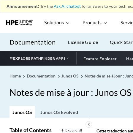
Announcement:
Try the
Ask AI chatbot
for answers to your technica
Solutions
Products
Servi
Documentation
License Guide
Quick Star
EXPLORE PATHFINDER APPS
Feature Explorer
Har
Home
Documentation
Junos OS
Notes de mise à jour : Ju
Notes de mise à jour : Junos OS
Junos OS
Junos OS Evolved
keyboard_arrow_left
Table of Contents
Expand all
Cette traduction aut
Introduction