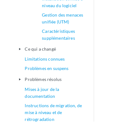
niveau du logiciel
Gestion des menaces
unifiée (UTM)
Caractéristiques
supplémentaires
Ce qui a changé
play_arrow
Limitations connues
Problèmes en suspens
Problèmes résolus
play_arrow
Mises à jour de la
documentation
Instructions de migration, de
mise à niveau et de
rétrogradation
Notes de mise à jour de Junos OS
play_arrow
pour vMX