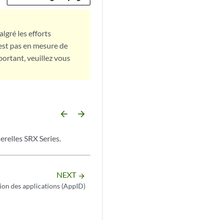
lgré les efforts
est pas en mesure de
portant, veuillez vous
arrow_backward
arrow_forward
erelles SRX Series.
NEXT
arrow_forward
tion des applications (AppID)