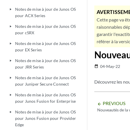
Notes de mise à jour de Junos OS
play_arrow
AVERTISSEME
pour ACX Series
Cette page va êtr
Notes de mise à jour de Junos OS
raisonnables dép
play_arrow
pour cSRX
garantir l'exacti
référer à la versi
Notes de mise à jour de Junos OS
play_arrow
pour EX Series
Nouveau
Notes de mise à jour de Junos OS
play_arrow
04-May-22
date_range
pour JRR Series
Notes de mise à jour de Junos OS
play_arrow
Découvrez les nouv
pour Juniper Secure Connect
Notes de mise à jour de Junos OS
play_arrow
pour Junos Fusion for Enterprise
PREVIOUS
arrow_backward
Nouveautés de la 
Notes de mise à jour de Junos OS
play_arrow
pour Junos Fusion pour Provider
Edge