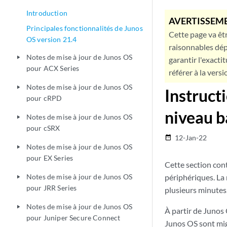
Introduction
AVERTISSEME
Principales fonctionnalités de Junos
Cette page va êtr
OS version 21.4
raisonnables dép
Notes de mise à jour de Junos OS
play_arrow
garantir l'exacti
pour ACX Series
référer à la versi
Notes de mise à jour de Junos OS
play_arrow
Instruct
pour cRPD
niveau b
Notes de mise à jour de Junos OS
play_arrow
pour cSRX
12-Jan-22
date_range
Notes de mise à jour de Junos OS
play_arrow
pour EX Series
Cette section con
Notes de mise à jour de Junos OS
périphériques. La 
play_arrow
pour JRR Series
plusieurs minutes
Notes de mise à jour de Junos OS
play_arrow
À partir de Junos
pour Juniper Secure Connect
Junos OS sont mig