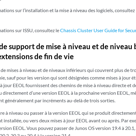
tions sur l’installation et la mise à niveau des logiciels, consultez
ations sur ISSU, consultez le
Chassis Cluster User Guide for Secu
 de support de mise à niveau et de niveau
extensions de fin de vie
 de mises à niveau et de niveaux inférieurs qui couvrent plus de tro
rnie, sauf pour les version qui sont désignées comme mises à jour é
 à jour EEOL fournissent des chemins de mise à niveau directe et 
au directement d’une version EEOL à la prochaine version EEOL, mêm
t généralement par incréments au-delà de trois sorties.
e à niveau ou passer à la version EEOL qui se produit directement
 installée, ou vers deux mises à jour EEOL avant ou après. Par ex
ersion EEOL. Vous pouvez passer de Junos OS version 19.4 à 20.1, 
0.2, 20.3 ou 20.4 à la version 21.4.