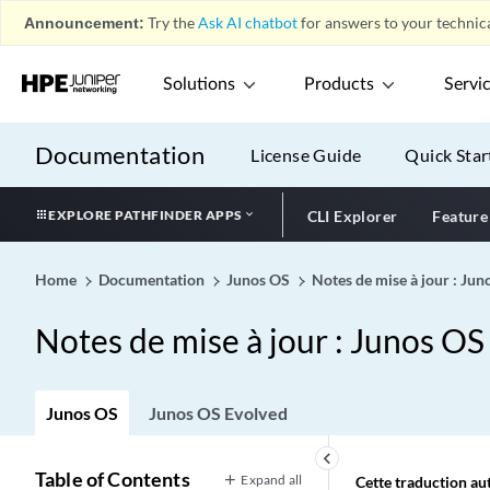
Announcement:
Try the
Ask AI chatbot
for answers to your technica
Solutions
Products
Servi
Documentation
License Guide
Quick Star
EXPLORE PATHFINDER APPS
CLI Explorer
Feature
Home
Documentation
Junos OS
Notes de mise à jour : Ju
Notes de mise à jour : Junos OS
Junos OS
Junos OS Evolved
keyboard_arrow_left
Table of Contents
Expand all
Cette traduction aut