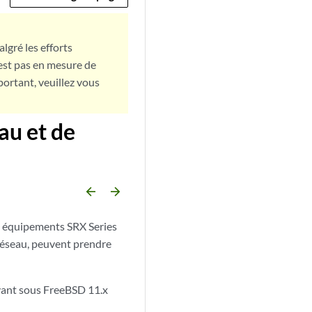
lgré les efforts
est pas en mesure de
portant, veuillez vous
au et de
arrow_backward
arrow_forward
OS équipements SRX Series
u réseau, peuvent prendre
avant sous FreeBSD 11.x