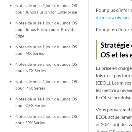
Notes de mise à jour de Junos OS
play_arrow
Pour plus d’informa
pour Junos Fusion for Enterprise
de mise à niveau
.
Notes de mise à jour de Junos OS
play_arrow
Pour plus d’inform
pour Junos Fusion pour Provider
Edge
Stratégie
Notes de mise à jour de Junos OS
play_arrow
OS et les 
pour MX Series
Notes de mise à jour de Junos OS
play_arrow
La prise en charge
pour NFX Series
fois n’est pas fou
Notes de mise à jour de Junos OS
play_arrow
(EEOL). Les mises
pour PTX Series
les mettre à nive
EEOL se produisen
Notes de mise à jour de Junos OS
play_arrow
pour QFX Series
Vous pouvez mettr
Notes de mise à jour de Junos OS
EEOL actuellement
play_arrow
pour SRX Series
et 20.4 sont des v
Junos OS version 2