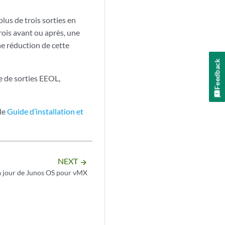
us de trois sorties en
rois avant ou après, une
ne réduction de cette
Feedback
e de sorties EEOL,
 le
Guide d’installation et
NEXT
arrow_forward
à jour de Junos OS pour vMX