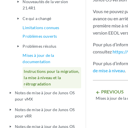
Nouveautés de la version
play_arrow
21.4R1
Vous ne pouvez pa
avance ou en arriè
Ce qui a changé
play_arrow
première mise à n
Limitations connues
version EEOL vers 
Problèmes ouverts
Pour plus d’inform
Problèmes résolus
play_arrow
consultez
https:/
Mises à jour de la
documentation
Pour plus d’informa
de mise à niveau
.
Instructions pour la migration,
la mise à niveau et la
rétrogradation
PREVIOUS
arrow_backward
Notes de mise à jour de Junos OS
play_arrow
Mises à jour de l
pour vMX
Notes de mise à jour de Junos OS
play_arrow
pour vRR
Notes de mise à jour de Junos OS
play_arrow