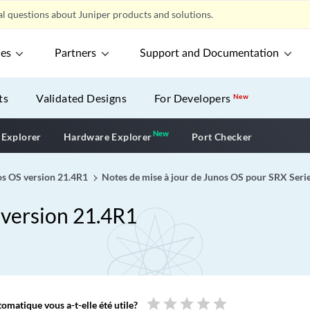
l questions about Juniper products and solutions.
ces
Partners
Support and Documentation
ts
Validated Designs
For Developers
New
New
New application
 Explorer
Hardware Explorer
Port Checker
nos OS version 21.4R1
Notes de mise à jour de Junos OS pour SRX Seri
 version 21.4R1
star
star
star
star
star
omatique vous a-t-elle été utile?