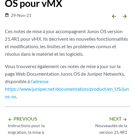
OS pour vMX
29-Nov-21
date_range
arrow_backward
arrow_forward
Ces notes de mise à jour accompagnent Junos OS version
21.4R1 pour vMX. Ils décrivent les nouvelles fonctionnalités
et modifications, les limites et les problèmes connus et
résolus dans le matériel et les logiciels.
Vous trouverez également ces notes de mise à jour sur la
page Web Documentation Junos OS de Juniper Networks,
disponible à
l’adresse
https://www.juniper.net/documentation/product/en_US/jun
os-os
.
PREVIOUS
NEXT
arrow_backward
arrow_forward
Instructions pour la
Nouveautés de la
migration, la mise à
version 21.4R1