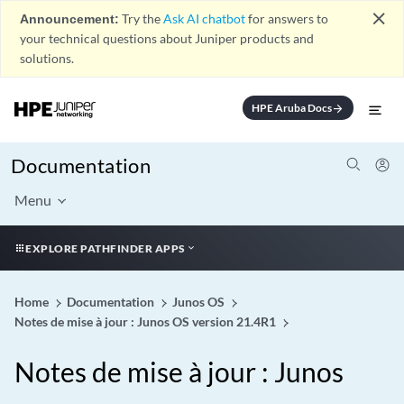
close
Announcement:
Try the
Ask AI chatbot
for answers to
your technical questions about Juniper products and
solutions.
HPE Aruba Docs
arrow_forward
Documentation
Menu
EXPLORE PATHFINDER APPS
Home
Documentation
Junos OS
Notes de mise à jour : Junos OS version 21.4R1
Notes de mise à jour : Junos