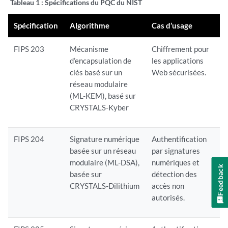
Tableau 1 :
Spécifications du PQC du NIST
Spécification
Algorithme
Cas d’usage
FIPS 203
Mécanisme
Chiffrement pour
d’encapsulation de
les applications
clés basé sur un
Web sécurisées.
réseau modulaire
(ML-KEM), basé sur
CRYSTALS-Kyber
FIPS 204
Signature numérique
Authentification
basée sur un réseau
par signatures
modulaire (ML-DSA),
numériques et
Feedback
basée sur
détection des
CRYSTALS-Dilithium
accès non
autorisés.