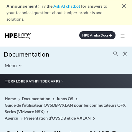
close
Announcement:
Try the
Ask AI chatbot
for answers to
your technical questions about Juniper products and
solutions.
HPE Aruba Docs
arrow_forward
Documentation
Menu
EXPLORE PATHFINDER APPS
Home
Documentation
Junos OS
Guide de l’utilisateur OVSDB-VXLAN pour les commutateurs QFX
Series (VMware NSX)
Aperçu
Présentation d’OVSDB et de VXLAN