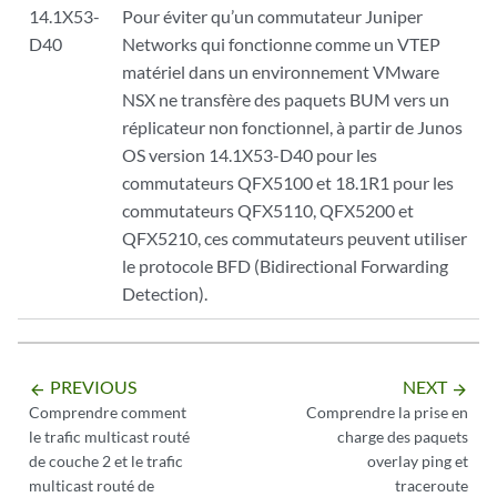
14.1X53-
Pour éviter qu’un commutateur Juniper
D40
Networks qui fonctionne comme un VTEP
matériel dans un environnement VMware
NSX ne transfère des paquets BUM vers un
réplicateur non fonctionnel, à partir de Junos
OS version 14.1X53-D40 pour les
commutateurs QFX5100 et 18.1R1 pour les
commutateurs QFX5110, QFX5200 et
QFX5210, ces commutateurs peuvent utiliser
le protocole BFD (Bidirectional Forwarding
Detection).
PREVIOUS
NEXT
arrow_backward
arrow_forward
Comprendre comment
Comprendre la prise en
le trafic multicast routé
charge des paquets
de couche 2 et le trafic
overlay ping et
multicast routé de
traceroute