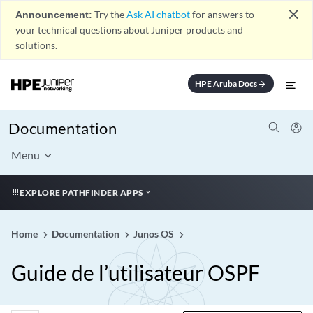
close
Announcement:
Try the
Ask AI chatbot
for answers to
your technical questions about Juniper products and
solutions.
HPE Aruba Docs
arrow_forward
Documentation
Menu
EXPLORE PATHFINDER APPS
Home
Documentation
Junos OS
Guide de l’utilisateur OSPF