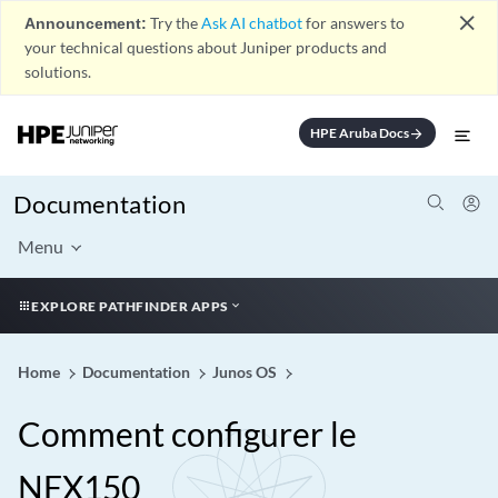
close
Announcement:
Try the
Ask AI chatbot
for answers to
your technical questions about Juniper products and
solutions.
HPE Aruba Docs
arrow_forward
Documentation
Menu
EXPLORE PATHFINDER APPS
Home
Documentation
Junos OS
Comment configurer le
NFX150