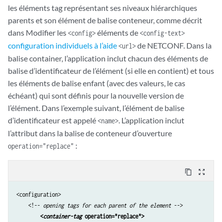
les éléments tag représentant ses niveaux hiérarchiques
parents et son élément de balise conteneur, comme décrit
dans Modifier les
éléments de
<config>
<config-text>
configuration individuels à l’aide
de NETCONF. Dans la
<url>
balise container, l’application inclut chacun des éléments de
balise d’identificateur de l’élément (si elle en contient) et tous
les éléments de balise enfant (avec des valeurs, le cas
échéant) qui sont définis pour la nouvelle version de
l’élément. Dans l’exemple suivant, l’élément de balise
d’identificateur est appelé
. L’application inclut
<name>
l’attribut dans la balise de conteneur d’ouverture
:
operation="replace"
content_copy
zoom_out_map
<configuration>

    <!-- 
opening tags for each parent of the element
 -->

<
container-tag
 operation="replace">