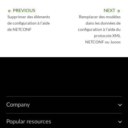
PREVIOUS
NEXT
arrow_backward
arrow_forward
Supprimer des éléments
Remplacer des modèles
de configuration à l’aide
dans les données de
de NETCONF
configuration à l’aide du
protocole XML
NETCONF ou Junos
Company
Popular resources