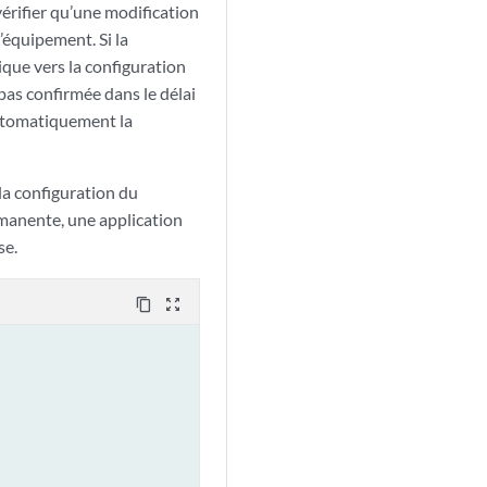
érifier qu’une modification
’équipement. Si la
que vers la configuration
 pas confirmée dans le délai
automatiquement la
a configuration du
rmanente, une application
se.
content_copy
zoom_out_map