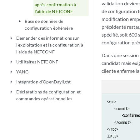
validation devienn
après confirmation à
de configuration f
l’aide de NETCONF
modification empê
Base de données de
play_arrow
précédente restaur
configuration éphémère
spécifié, soit 60
Demander des informations sur
play_arrow
configuration pr
l’exploitation et la configuration à
l’aide de NETCONF
Dans une session
Utilitaires NETCONF
play_arrow
candidat mais exi
cliente enferme la
YANG
play_arrow
Intégration d’OpenDaylight
play_arrow
Déclarations de configuration et
play_arrow
commandes opérationnelles
<rpc>

    <commit>

<confirme
    </commit>

</rpc>
