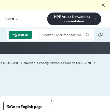
close
HPE Aruba Networking
Learn
arrow_forward
documentation
Ask AI
de de NETCONF
Valider la configuration à l’aide de NETCONF
keyboard_arrow_right
Go to English page