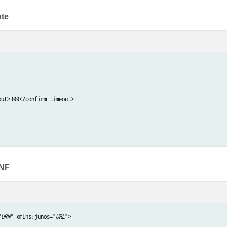
nte
ut>300</confirm-timeout>

ONF
"
URN
" xmlns:junos="
URL
">
