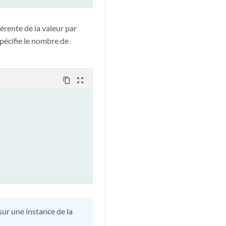
érente de la valeur par
spécifie le nombre de
content_copy
zoom_out_map
ur une instance de la