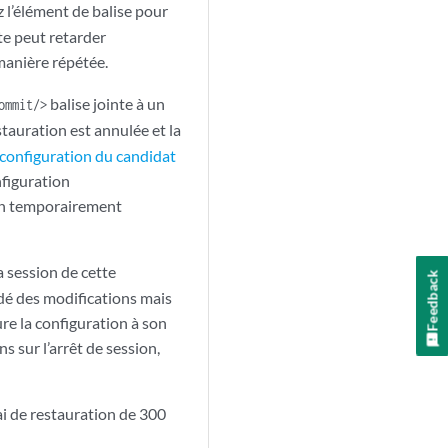
z l’élément de balise pour
te peut retarder
manière répétée.
balise jointe à un
ommit/>
stauration est annulée et la
 configuration du candidat
nfiguration
ion temporairement
a session de cette
Feedback
idé des modifications mais
re la configuration à son
s sur l’arrêt de session,
i de restauration de 300