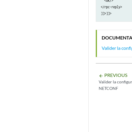
  <ok/>

</rpc-reply>

]]>]]>
DOCUMENTA
Valider la con
PREVIOUS
arrow_backward
Valider la configu
NETCONF