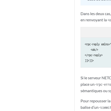
Dans les deux cas
en renvoyant la
<o
<rpc-reply xmlns=
    <ok/>

</rpc-reply>

Si le serveur NETC
place un
<rpc-erro
sémantiques ou sy
Pour repousser la 
balise d’un
<commi