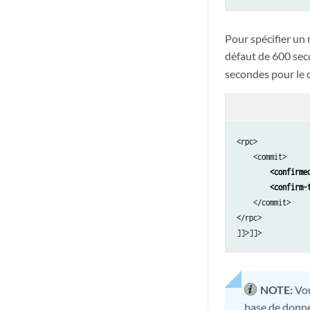
Pour spécifier un 
défaut de 600 seco
secondes pour le d
<rpc>

    <commit>

<confirme
<confirm-
    </commit>

</rpc>

NOTE:
Vou
base de donné