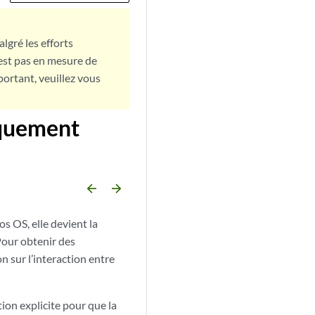
lgré les efforts
est pas en mesure de
portant, veuillez vous
iquement
arrow_backward
arrow_forward
s OS, elle devient la
Pour obtenir des
n sur l’interaction entre
ion explicite pour que la