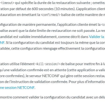
qui spécifie la durée de la restauration suivante ; omette
-timeout>
ration par défaut de 600 secondes (10 minutes). L’application clien
estauration en émettant la
balise de cette manière de 
<confirmed/>
nfiguration de manière permanente, l’application cliente émet la
<c
alise avant que la date limite de restauration ne soit passée. La re
candidat est validée immédiatement, comme décrit dans
Valider la
ONF
. Si la configuration du candidat est toujours la même que la co
lidée, cette configuration réengage effectivement la configurat
cation utilise l’élément
de balise pour mettre fin à l
<kill-session/>
qu’une validation confirmée est en attente (cette application a val
ore confirmées), le serveur NETCONF qui gère cette session restau
ion de l’instruction de validation confirmée. Pour plus d’information
 une session NETCONF
.
 montre comment valider la configuration du candidat avec un déla