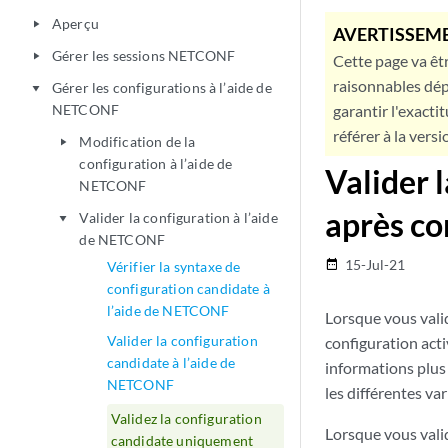
Aperçu
play_arrow
AVERTISSEME
Gérer les sessions NETCONF
play_arrow
Cette page va êtr
raisonnables dép
Gérer les configurations à l’aide de
play_arrow
NETCONF
garantir l'exacti
référer à la versi
Modification de la
play_arrow
configuration à l’aide de
Valider 
NETCONF
après co
Valider la configuration à l’aide
play_arrow
de NETCONF
15-Jul-21
date_range
Vérifier la syntaxe de
configuration candidate à
l’aide de NETCONF
Lorsque vous vali
Valider la configuration
configuration act
candidate à l’aide de
informations plus 
NETCONF
les différentes va
Validez la configuration
Lorsque vous valid
candidate uniquement