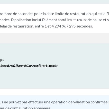
nombre de secondes pour la date limite de restauration qui est diff
ndes, l’application inclut l’élément
de balise et 
<confirm-timeout>
élai de restauration, entre 1 et 4 294 967 295 secondes.
d/>
timeout>
rollback-delay
</confirm-timeout>
s ne pouvez pas effectuer une opération de validation confirmée s
es de configuration éphémère.