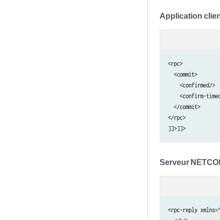
Application clie
<rpc>

  <commit>

    <confirmed/>

    <confirm-timeo
  </commit>

</rpc>

]]>]]>
Serveur NETC
<rpc-reply xmlns=