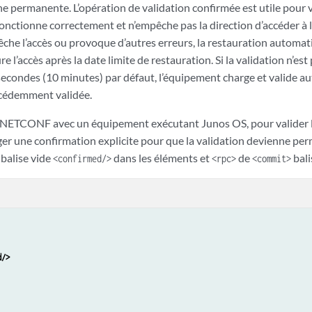
e permanente. L’opération de validation confirmée est utile pour v
onctionne correctement et n’empêche pas la direction d’accéder à l
che l’accès ou provoque d’autres erreurs, la restauration automati
e l’accès après la date limite de restauration. Si la validation n’est
0 secondes (10 minutes) par défaut, l’équipement charge et valide 
écédemment validée.
 NETCONF avec un équipement exécutant Junos OS, pour valider l
ger une confirmation explicite pour que la validation devienne pe
 balise vide
dans les éléments et
de
bali
<confirmed/>
<rpc>
<commit>
d/>