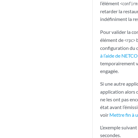
l’élément
<confirm
retarder la restau
indéfiniment la r
Pour valider la co
élément de
b
<rpc>
configuration du 
à l’aide de NETC
temporairement va
engagée.
Si une autre appli
application alors 
ne les ont pas enc
état avant l’émiss
voir
Mettre fin à
L’exemple suivant
secondes.