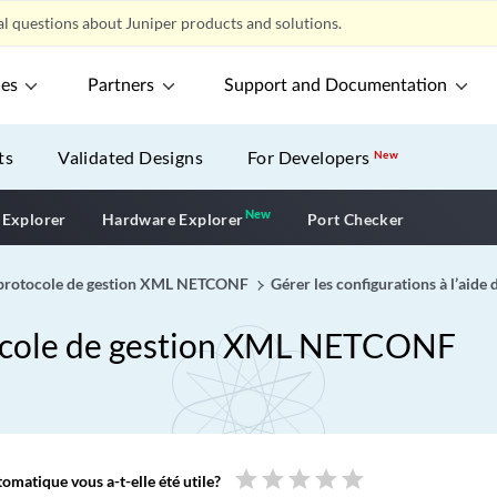
l questions about Juniper products and solutions.
ces
Partners
Support and Documentation
ts
Validated Designs
For Developers
New
New
New application
 Explorer
Hardware Explorer
Port Checker
 protocole de gestion XML NETCONF
Gérer les configurations à l’ai
ocole de gestion XML NETCONF
star
star
star
star
star
omatique vous a-t-elle été utile?