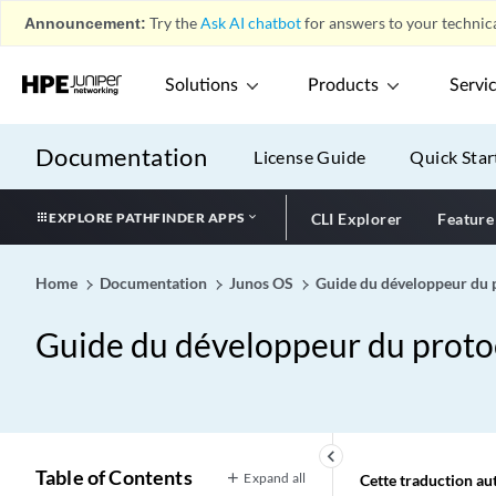
Announcement:
Try the
Ask AI chatbot
for answers to your technica
Solutions
Products
Servi
Documentation
License Guide
Quick Star
EXPLORE PATHFINDER APPS
CLI Explorer
Feature
Home
Documentation
Junos OS
Guide du développeur du
Guide du développeur du prot
keyboard_arrow_left
Table of Contents
Expand all
Cette traduction aut