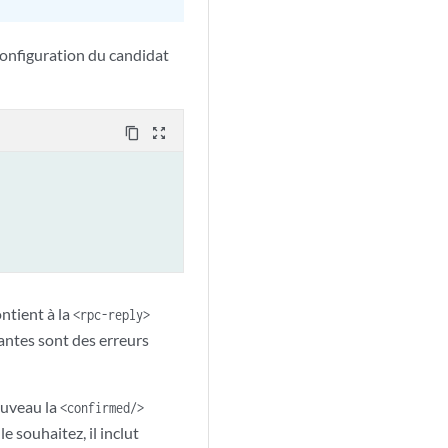
onfiguration du candidat
content_copy
zoom_out_map
ntient à la
<rpc-reply>
rantes sont des erreurs
nouveau la
<confirmed/>
e souhaitez, il inclut