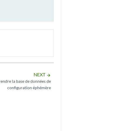
NEXT
arrow_forward
ndre la base de données de
configuration éphémère