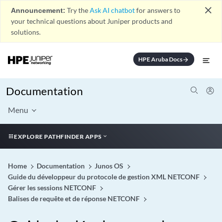
close
Announcement:
Try the
Ask AI chatbot
for answers to
your technical questions about Juniper products and
solutions.
HPE Aruba Docs
arrow_forward
Documentation
Menu
EXPLORE PATHFINDER APPS
Home
Documentation
Junos OS
Guide du développeur du protocole de gestion XML NETCONF
Gérer les sessions NETCONF
Balises de requête et de réponse NETCONF