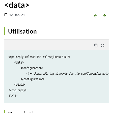
<data>
13-Jan-21
date_range
arrow_backward
arrow_forward
Utilisation
content_copy
zoom_out_map
<rpc-reply xmlns="URN" xmlns:junos="URL">

<data>
        <configuration>

            <!-- 
Junos XML tag elements for the configuration data
 --
        </configuration>

</data>
</rpc-reply>
