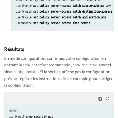
user@host# 
set policy server-access match source-address any 
user@host# 
set policy server-access match destination-address se
user@host# 
set policy server-access match application any
user@host# 
set policy server-access then permit
Résultats
En mode configuration, confirmez votre configuration en
entrant la
commande ,
et .
show interfaces
show security zones
Si la sortie n’affiche pas la configuration
show bridge-domains
prévue, répétez les instructions de cet exemple pour corriger
la configuration.
content_copy
zoom_out_map
[edit]

user@host# 
show security nat