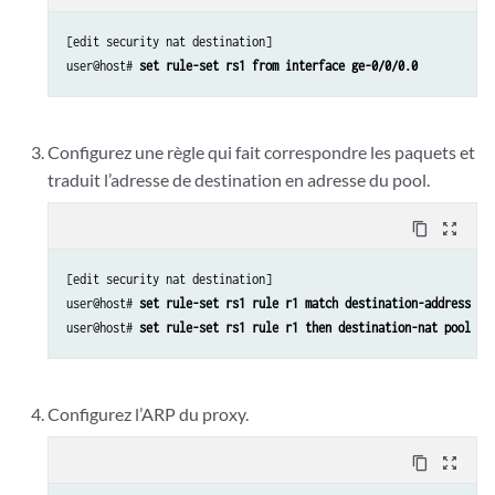
[edit security nat destination]

user@host# 
set rule-set rs1 from interface ge-0/0/0.0
Configurez une règle qui fait correspondre les paquets et
traduit l’adresse de destination en adresse du pool.
content_copy
zoom_out_map
[edit security nat destination]

user@host# 
set rule-set rs1 rule r1 match destination-address 20
user@host# 
set rule-set rs1 rule r1 then destination-nat pool ds
Configurez l’ARP du proxy.
content_copy
zoom_out_map