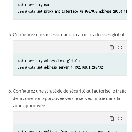
[edit security nat]

user@host# 
set proxy-arp interface ge-0/0/0.0 address 203.0.113.
Configurez une adresse dans le carnet d’adresses global.
content_copy
zoom_out_map
[edit security address-book global]

user@host# 
set address server-1 192.168.1.200/32
Configurez une stratégie de sécurité qui autorise le trafic
de la zone non approuvée vers le serveur situé dans la
zone approuvée.
content_copy
zoom_out_map
[edit security policies from-zone untrust to-zone trust]
