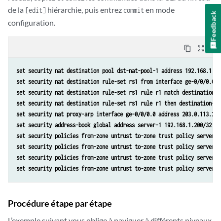
de la
hiérarchie, puis entrez
en mode
[edit]
commit
Feedback
configuration.
content_copy
zoom_out_map
set security nat destination pool dst-nat-pool-1 address 192.168.1.20
set security nat destination rule-set rs1 from interface ge-0/0/0.0
set security nat destination rule-set rs1 rule r1 match destination-a
set security nat destination rule-set rs1 rule r1 then destination-na
set security nat proxy-arp interface ge-0/0/0.0 address 203.0.113.200
set security address-book global address server-1 192.168.1.200/32 
set security policies from-zone untrust to-zone trust policy server-a
set security policies from-zone untrust to-zone trust policy server-a
set security policies from-zone untrust to-zone trust policy server-a
set security policies from-zone untrust to-zone trust policy server-a
Procédure étape par étape
L’exemple suivant vous oblige à naviguer à différents niveaux