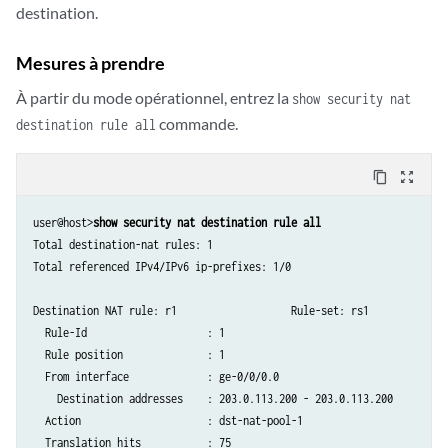
destination.
Mesures à prendre
À partir du mode opérationnel, entrez la
show security nat
commande.
destination rule all
content_copy
zoom_out_map
user@host>
show security nat destination rule all
Total destination-nat rules: 1

Total referenced IPv4/IPv6 ip-prefixes: 1/0

Destination NAT rule: r1                   Rule-set: rs1

  Rule-Id                    : 1

  Rule position              : 1

  From interface             : ge-0/0/0.0

    Destination addresses    : 203.0.113.200 - 203.0.113.200

  Action                     : dst-nat-pool-1

  Translation hits           : 75
