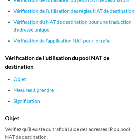
            }

        }

Vérification de l’utilisation des règles NAT de destination
    }

Vérification du NAT de destination pour une traduction
[edit]

d’adresse unique
user@host# 
show security address-book
global {

Vérification de l’application NAT pour le trafic
    address server-1 192.168.1.200/32;

}

Vérification de l’utilisation du pool NAT de
user@host# 
show security policies
from-zone untrust to-zone trust {

destination
    policy server-access {

        match {

Objet
            source-address any;

Mesures à prendre
            destination-address server-1;

            application any;

Signification
        }

        then {

Objet
            permit;

        }

Vérifiez qu’il existe du trafic à l’aide des adresses IP du pool
NAT de destination.