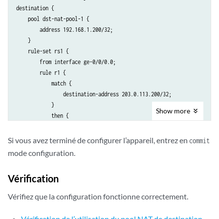
destination {

    pool dst-nat-pool-1 {

        address 192.168.1.200/32;

    }

    rule-set rs1 {

        from interface ge-0/0/0.0;

        rule r1 {

            match {

                destination-address 203.0.113.200/32;

            }

Show
more
            then {

                destination-nat pool dst-nat-pool-1;

            }

Si vous avez terminé de configurer l’appareil, entrez en
commit
        }

mode configuration.
    }

}

Vérification
    proxy-arp {

        interface ge-0/0/0.0 {

Vérifiez que la configuration fonctionne correctement.
            address {

                203.0.113.200/32;

Vérification de l’utilisation du pool NAT de destination