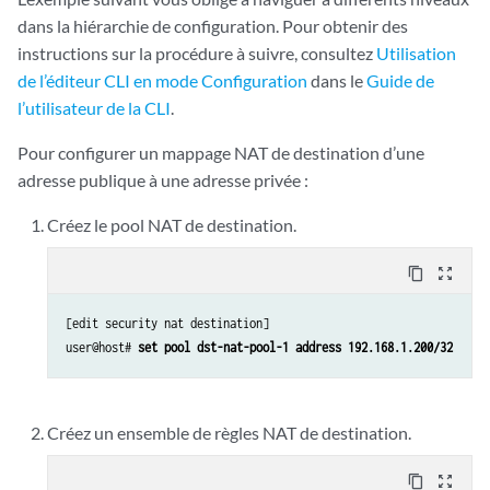
dans la hiérarchie de configuration. Pour obtenir des
instructions sur la procédure à suivre, consultez
Utilisation
de l’éditeur CLI en mode Configuration
dans le
Guide de
l’utilisateur de la CLI
.
Pour configurer un mappage NAT de destination d’une
adresse publique à une adresse privée :
Créez le pool NAT de destination.
content_copy
zoom_out_map
[edit security nat destination]

user@host# 
set pool dst-nat-pool-1 address 192.168.1.200/32
Créez un ensemble de règles NAT de destination.
content_copy
zoom_out_map