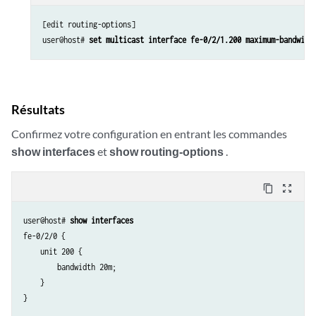
[edit routing-options]

user@host# 
set multicast interface fe-0/2/1.200 maximum-bandwidt
Résultats
Confirmez votre configuration en entrant les commandes
show interfaces
et
show routing-options
.
content_copy
zoom_out_map
user@host# 
show interfaces
fe-0/2/0 {

    unit 200 {

        bandwidth 20m;

    }
