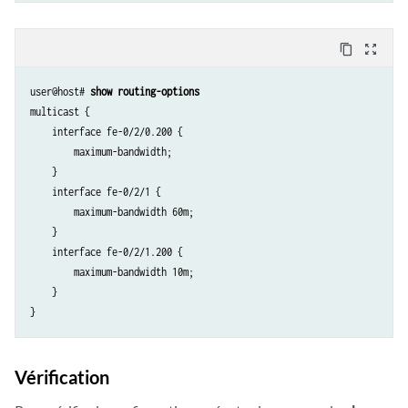
content_copy
zoom_out_map
user@host# 
show routing-options
multicast {

    interface fe-0/2/0.200 {

        maximum-bandwidth;

    }

    interface fe-0/2/1 {

        maximum-bandwidth 60m;

    }

    interface fe-0/2/1.200 {

        maximum-bandwidth 10m;

    }

Vérification