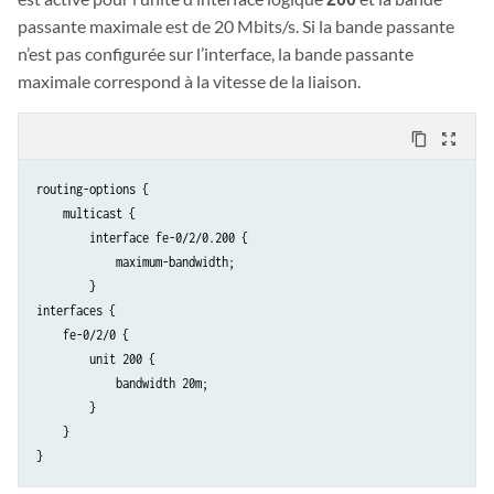
passante maximale est de 20 Mbits/s. Si la bande passante
n’est pas configurée sur l’interface, la bande passante
maximale correspond à la vitesse de la liaison.
content_copy
zoom_out_map
routing-options {

    multicast {

        interface fe-0/2/0.200 {

            maximum-bandwidth;

        }

interfaces {

    fe-0/2/0 {

        unit 200 {

            bandwidth 20m;

        }

    }
