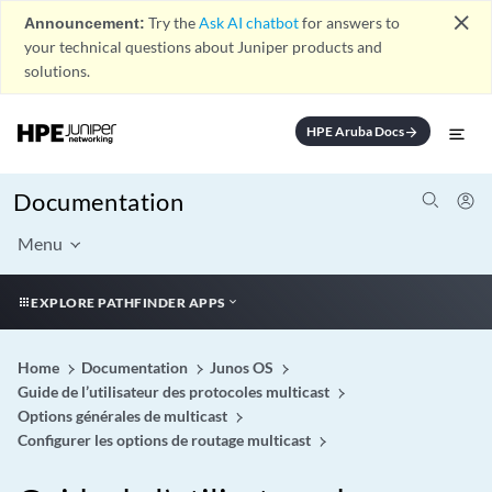
close
Announcement:
Try the
Ask AI chatbot
for answers to
your technical questions about Juniper products and
solutions.
HPE Aruba Docs
arrow_forward
Documentation
Menu
EXPLORE PATHFINDER APPS
Home
Documentation
Junos OS
Guide de l’utilisateur des protocoles multicast
Options générales de multicast
Configurer les options de routage multicast