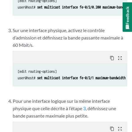
[edit routing-options]

user@host# 
set multicast interface fe-0/2/0.200 maximum-bandwidt
Feedback
Sur une interface physique, activez le contrôle
d’admission et définissez la bande passante maximale à
60 Mbit/s.
content_copy
zoom_out_map
[edit routing-options]

user@host# 
set multicast interface fe-0/2/1 maximum-bandwidth 60
Pour une interface logique sur la même interface
physique que celle décrite à l’étape
3
, définissez une
bande passante maximale plus petite.
content_copy
zoom_out_map