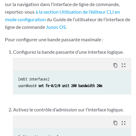
sur la navigation dans l’interface de ligne de commande,
reportez-vous
à la section Utilisation de l’éditeur CLI en
mode configuration
du Guide de l’utilisateur de l’interface de
ligne de commande
Junos OS
.
Pour configurer une bande passante maximale :
Configurez la bande passante d’une interface logique.
content_copy
zoom_out_map
[edit interfaces]

user@host# 
set fe-0/2/0 unit 200 bandwidth 20m
Activez le contrôle d’admission sur l’interface logique.
content_copy
zoom_out_map