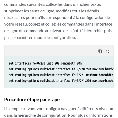
commandes suivantes, collez-les dans un fichier texte,
supprimez les sauts de ligne, modifiez tous les détails
nécessaires pour qu’ils correspondent à la configuration de
votre réseau, copiez et collez les commandes dans l’interface
de ligne de commande au niveau de la
hiérarchie, puis
[edit]
passez
en mode de configuration.
commit
content_copy
zoom_out_map
set interfaces fe-0/2/0 unit 200 bandwidth 20m
set routing-options multicast interface fe-0/2/0.200 maximum-bandwidt
set routing-options multicast interface fe-0/2/1 maximum-bandwidth 60
set routing-options multicast interface fe-0/2/1.200 maximum-bandwidt
Procédure étape par étape
L’exemple suivant vous oblige à naviguer à différents niveaux
dans la hiérarchie de configuration. Pour plus d’informations