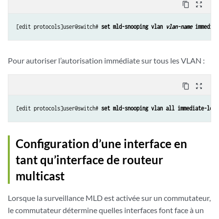
content_copy
zoom_out_map
[edit protocols]user@switch# 
set mld-snooping vlan 
vlan-name
 immediat
Pour autoriser l’autorisation immédiate sur tous les VLAN :
content_copy
zoom_out_map
[edit protocols]user@switch# 
set mld-snooping vlan all immediate-leav
Configuration d’une interface en
tant qu’interface de routeur
multicast
Lorsque la surveillance MLD est activée sur un commutateur,
le commutateur détermine quelles interfaces font face à un