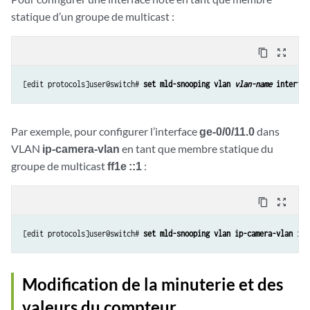
statique d’un groupe de multicast :
content_copy
zoom_out_map
[edit protocols]user@switch# 
set mld-snooping vlan 
vlan-name
 interfac
Par exemple, pour configurer l’interface
ge-0/0/11.0
dans
VLAN
ip-camera-vlan
en tant que membre statique du
groupe de multicast
ff1e ::1
:
content_copy
zoom_out_map
[edit protocols]user@switch# 
set mld-snooping vlan ip-camera-vlan int
Modification de la minuterie et des
valeurs du compteur