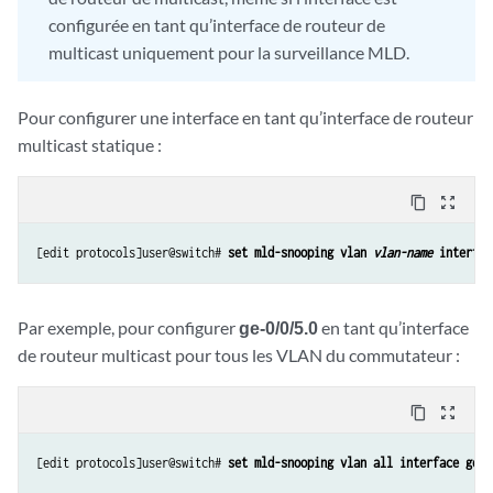
configurée en tant qu’interface de routeur de
multicast uniquement pour la surveillance MLD.
Pour configurer une interface en tant qu’interface de routeur
multicast statique :
content_copy
zoom_out_map
[edit protocols]user@switch# 
set mld-snooping vlan 
vlan-name
 interfac
Par exemple, pour configurer
ge-0/0/5.0
en tant qu’interface
de routeur multicast pour tous les VLAN du commutateur :
content_copy
zoom_out_map
[edit protocols]user@switch# 
set mld-snooping vlan all interface ge-0