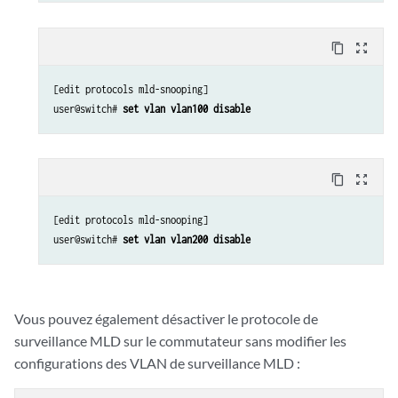
content_copy
zoom_out_map
[edit protocols mld-snooping] 

user@switch# 
set vlan vlan100 disable
content_copy
zoom_out_map
[edit protocols mld-snooping] 

user@switch# 
set vlan vlan200 disable
Vous pouvez également désactiver le protocole de
surveillance MLD sur le commutateur sans modifier les
configurations des VLAN de surveillance MLD :