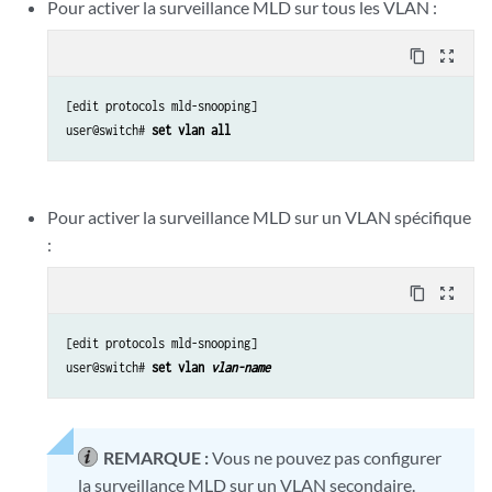
Pour activer la surveillance MLD sur tous les VLAN :
content_copy
zoom_out_map
[edit protocols mld-snooping] 

user@switch# 
set vlan all
Pour activer la surveillance MLD sur un VLAN spécifique
:
content_copy
zoom_out_map
[edit protocols mld-snooping] 

user@switch# 
set vlan 
vlan-name
REMARQUE :
Vous ne pouvez pas configurer
la surveillance MLD sur un VLAN secondaire.