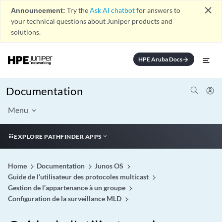
close
Announcement:
Try the
Ask AI chatbot
for answers to
your technical questions about Juniper products and
solutions.
HPE Aruba Docs
arrow_forward
Documentation
Menu
EXPLORE PATHFINDER APPS
Home
Documentation
Junos OS
Guide de l’utilisateur des protocoles multicast
Gestion de l’appartenance à un groupe
Configuration de la surveillance MLD