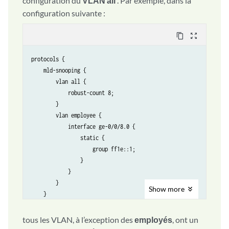
configuration du
VLAN all
. Par exemple, dans la
configuration suivante :
content_copy
zoom_out_map
protocols {

    mld-snooping {

        vlan all {

            robust-count 8;

        }

        vlan employee {

            interface ge-0/0/8.0 {

                static {

                    group ff1e::1;

                }

            }

        }

Show
more
    }

}   
tous les VLAN, à l’exception des
employés
, ont un