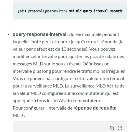
[edit protocols]user@switch# 
set mld query-interval 
seconds
query-response-interval
: durée maximale pendant
laquelle l’hôte peut attendre jusqu’à ce qu’il réponde (la
valeur par défaut est de 10 secondes). Vous pouvez
modifier cet intervalle pour ajuster les pics de rafale des
messages MLD sur le sous-réseau. Définissez un
intervalle plus long pour rendre le trafic moins irrégulier.
Vous ne pouvez pas configurer cette valeur directement
pour la surveillance MLD. La surveillance MLD hérite de
la valeur MLD configurée sur le commutateur, qui est
appliquée à tous les VLAN du commutateur.
Pour configurer l’intervalle de
réponse de requête
MLD :
content_copy
zoom_out_map