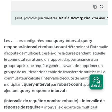
content_copy
zoom_out_map
[edit protocols]user@switch# 
set mld-snooping vlan 
vlan-name
 rob
Les valeurs configurées pour
query-interval
,
query-
response-interval
et
robust-count
déterminent l’intervalle
d’écoute de multicast, c’est-à-dire la durée pendant laquelle
le commutateur attend un rapport d’appartenance à un
groupe après une requête générale avant de supprimer un
groupe de multicast de sa table de transfert de multicast. Le
commutateur calcule l’intervalle d’écoute de multicast en
multipliant
query-interval
par
robust-count
, puis en
Ask AI
ajoutant
query-response-interval
:
(
intervalle de requête
x
nombre robuste
) +
intervalle de
réponse de requête
= intervalle d’écoute de multicast