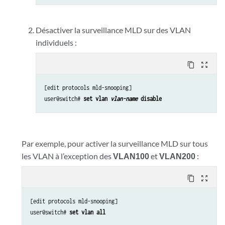
Désactiver la surveillance MLD sur des VLAN
individuels :
content_copy
zoom_out_map
[edit protocols mld-snooping] 

user@switch# 
set vlan 
vlan-name
 disable
Par exemple, pour activer la surveillance MLD sur tous
les VLAN à l’exception des
VLAN100
et
VLAN200
:
content_copy
zoom_out_map
[edit protocols mld-snooping] 

user@switch# 
set vlan all