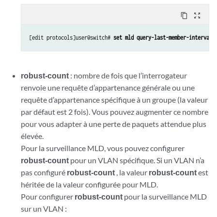
content_copy
zoom_out_map
[edit protocols]user@switch# 
set mld query-last-member-interval 
robust-count
: nombre de fois que l’interrogateur
renvoie une requête d’appartenance générale ou une
requête d’appartenance spécifique à un groupe (la valeur
par défaut est 2 fois). Vous pouvez augmenter ce nombre
pour vous adapter à une perte de paquets attendue plus
élevée.
Pour la surveillance MLD, vous pouvez configurer
robust-count
pour un VLAN spécifique. Si un VLAN n’a
pas configuré
robust-count
, la valeur
robust-count
est
héritée de la valeur configurée pour MLD.
Pour configurer
robust-count
pour la surveillance MLD
sur un VLAN :