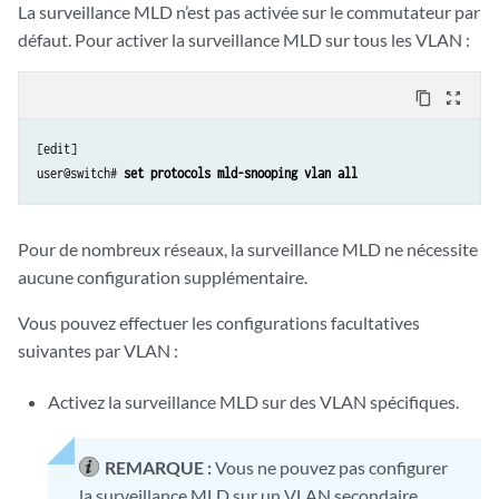
La surveillance MLD n’est pas activée sur le commutateur par
défaut. Pour activer la surveillance MLD sur tous les VLAN :
content_copy
zoom_out_map
[edit] 

user@switch# 
set protocols mld-snooping vlan all
Pour de nombreux réseaux, la surveillance MLD ne nécessite
aucune configuration supplémentaire.
Vous pouvez effectuer les configurations facultatives
suivantes par VLAN :
Activez la surveillance MLD sur des VLAN spécifiques.
REMARQUE :
Vous ne pouvez pas configurer
la surveillance MLD sur un VLAN secondaire.