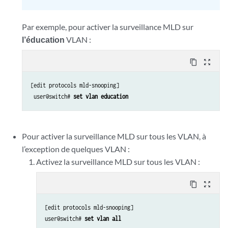
Par exemple, pour activer la surveillance MLD sur
l’éducation
VLAN :
content_copy
zoom_out_map
[edit protocols mld-snooping]

 user@switch# 
set vlan education
Pour activer la surveillance MLD sur tous les VLAN, à
l’exception de quelques VLAN :
Activez la surveillance MLD sur tous les VLAN :
content_copy
zoom_out_map
[edit protocols mld-snooping] 

user@switch# 
set vlan all