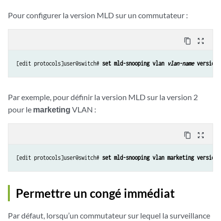
Pour configurer la version MLD sur un commutateur :
content_copy
zoom_out_map
[edit protocols]user@switch# 
set mld-snooping vlan 
vlan-name
 version
Par exemple, pour définir la version MLD sur la version 2
pour le
marketing
VLAN :
content_copy
zoom_out_map
[edit protocols]user@switch# 
set mld-snooping vlan marketing version 
Permettre un congé immédiat
Par défaut, lorsqu’un commutateur sur lequel la surveillance