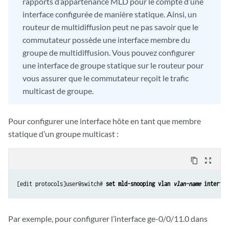
rapports d’appartenance MLD pour le compte d’une
interface configurée de manière statique. Ainsi, un
routeur de multidiffusion peut ne pas savoir que le
commutateur possède une interface membre du
groupe de multidiffusion. Vous pouvez configurer
une interface de groupe statique sur le routeur pour
vous assurer que le commutateur reçoit le trafic
multicast de groupe.
Pour configurer une interface hôte en tant que membre
statique d’un groupe multicast :
content_copy
zoom_out_map
[edit protocols]user@switch# 
set mld-snooping vlan 
vlan-name
 interfac
Par exemple, pour configurer l’interface ge-0/0/11.0 dans