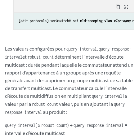
content_copy
zoom_out_map
[edit protocols]user@switch# 
set mld-snooping vlan 
vlan-name
 rob
Les valeurs configurées pour
,
query-interval
query-response-
et
déterminent l’intervalle d’écoute
interval
robust-count
multicast : durée pendant laquelle le commutateur attend un
rapport d’appartenance à un groupe après une requête
générale avant de supprimer un groupe multicast de sa table
de transfert multicast. Le commutateur calcule l’intervalle
d’écoute de multidiffusion en multipliant
la
query-interval
valeur par la
valeur, puis en ajoutant la
robust-count
query-
au produit :
response-interval
( x
) +
=
query-interval
robust-count
query-response-interval
intervalle d’écoute multicast