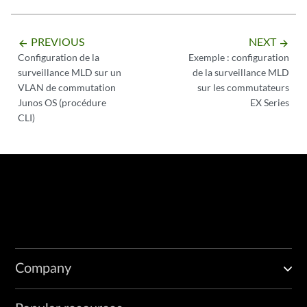
PREVIOUS
NEXT
arrow_backward
arrow_forward
Configuration de la
Exemple : configuration
surveillance MLD sur un
de la surveillance MLD
VLAN de commutation
sur les commutateurs
Junos OS (procédure
EX Series
CLI)
Company