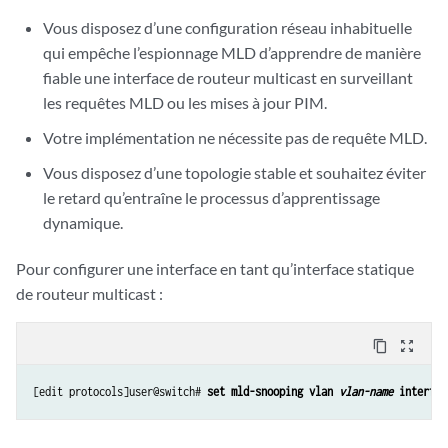
Vous disposez d’une configuration réseau inhabituelle
qui empêche l’espionnage MLD d’apprendre de manière
fiable une interface de routeur multicast en surveillant
les requêtes MLD ou les mises à jour PIM.
Votre implémentation ne nécessite pas de requête MLD.
Vous disposez d’une topologie stable et souhaitez éviter
le retard qu’entraîne le processus d’apprentissage
dynamique.
Pour configurer une interface en tant qu’interface statique
de routeur multicast :
content_copy
zoom_out_map
[edit protocols]user@switch# 
set mld-snooping vlan 
vlan-name
 interfac