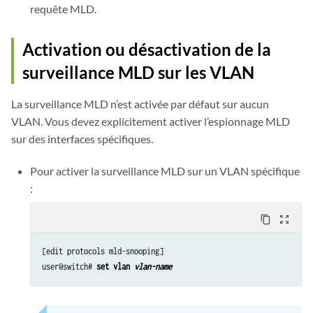
requête MLD.
Activation ou désactivation de la
surveillance MLD sur les VLAN
La surveillance MLD n’est activée par défaut sur aucun
VLAN. Vous devez explicitement activer l’espionnage MLD
sur des interfaces spécifiques.
Pour activer la surveillance MLD sur un VLAN spécifique
:
content_copy
zoom_out_map
[edit protocols mld-snooping] 

user@switch# 
set vlan 
vlan-name