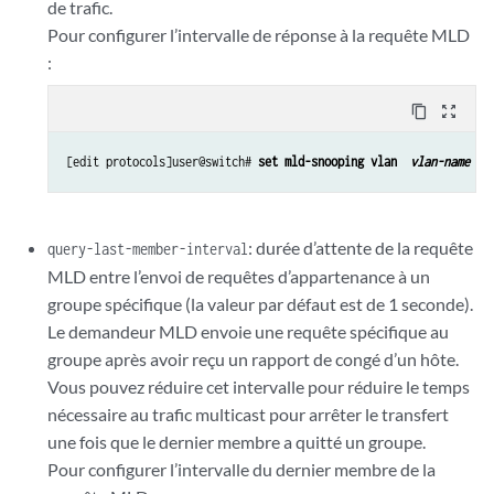
de trafic.
Pour configurer l’intervalle de réponse à la requête MLD
:
content_copy
zoom_out_map
[edit protocols]user@switch# 
set mld-snooping vlan  
vlan-name 
qu
: durée d’attente de la requête
query-last-member-interval
MLD entre l’envoi de requêtes d’appartenance à un
groupe spécifique (la valeur par défaut est de 1 seconde).
Le demandeur MLD envoie une requête spécifique au
groupe après avoir reçu un rapport de congé d’un hôte.
Vous pouvez réduire cet intervalle pour réduire le temps
nécessaire au trafic multicast pour arrêter le transfert
une fois que le dernier membre a quitté un groupe.
Pour configurer l’intervalle du dernier membre de la