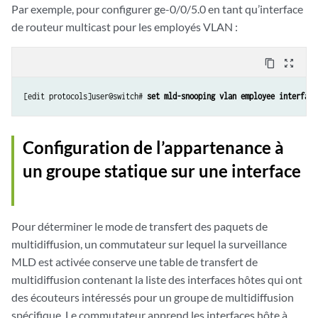
Par exemple, pour configurer ge-0/0/5.0 en tant qu’interface
de routeur multicast pour les employés VLAN :
content_copy
zoom_out_map
[edit protocols]user@switch# 
set mld-snooping vlan employee interface
Configuration de l’appartenance à
un groupe statique sur une interface
Pour déterminer le mode de transfert des paquets de
multidiffusion, un commutateur sur lequel la surveillance
MLD est activée conserve une table de transfert de
multidiffusion contenant la liste des interfaces hôtes qui ont
des écouteurs intéressés pour un groupe de multidiffusion
spécifique. Le commutateur apprend les interfaces hôte à