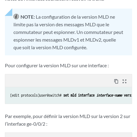
NOTE:
La configuration de la version MLD ne
limite pas la version des messages MLD que le
commutateur peut espionner. Un commutateur peut
espionner les messages MLDv1 et MLDv2, quelle
que soit la version MLD configurée.
Pour configurer la version MLD sur une interface :
content_copy
zoom_out_map
[edit protocols]user@switch# 
set mld interface 
interface-name
 version
Par exemple, pour définir la version MLD sur la version 2 sur
l’interface ge-0/0/2 :