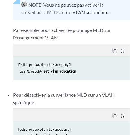
NOTE:
Vous ne pouvez pas activer la
surveillance MLD sur un VLAN secondaire.
Par exemple, pour activer l’espionnage MLD sur
l’enseignement VLAN :
content_copy
zoom_out_map
[edit protocols mld-snooping]

 user@switch# 
set vlan education
Pour désactiver la surveillance MLD sur un VLAN
spécifique :
content_copy
zoom_out_map
[edit protocols mld-snooping] 
