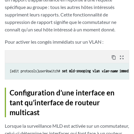
spécifique au groupe : tous les autres hôtes intéressés
suppriment leurs rapports. Cette fonctionnalité de
suppression de rapport signifie que le commutateur ne
connaît qu’un seul hôte intéressé à un moment donné.
Pour activer les congés immédiats sur un VLAN :
content_copy
zoom_out_map
[edit protocols]user@switch# 
set mld-snooping vlan 
vlan-name
 immediat
Configuration d’une interface en
tant qu’interface de routeur
multicast
Lorsque la surveillance MLD est activée sur un commutateur,
celui-ci détermine les interfaces qui font face à un routeur