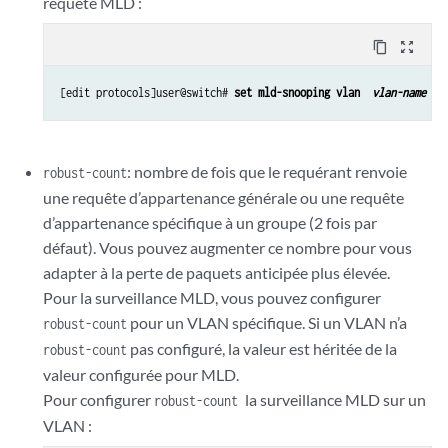
requête MLD :
content_copy
zoom_out_map
[edit protocols]user@switch# 
set mld-snooping vlan  
vlan-name 
qu
: nombre de fois que le requérant renvoie
robust-count
une requête d’appartenance générale ou une requête
d’appartenance spécifique à un groupe (2 fois par
défaut). Vous pouvez augmenter ce nombre pour vous
adapter à la perte de paquets anticipée plus élevée.
Pour la surveillance MLD, vous pouvez configurer
pour un VLAN spécifique. Si un VLAN n’a
robust-count
pas configuré, la valeur est héritée de la
robust-count
valeur configurée pour MLD.
Pour configurer
la surveillance MLD sur un
robust-count
VLAN :