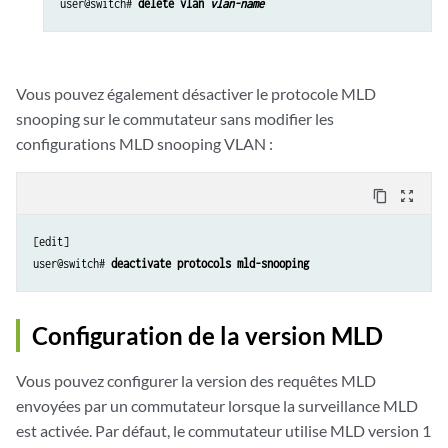
user@switch# 
delete vlan 
vlan-name
Vous pouvez également désactiver le protocole MLD
snooping sur le commutateur sans modifier les
configurations MLD snooping VLAN :
content_copy
zoom_out_map
[edit] 

user@switch# 
deactivate protocols mld-snooping
Configuration de la version MLD
Vous pouvez configurer la version des requêtes MLD
envoyées par un commutateur lorsque la surveillance MLD
est activée. Par défaut, le commutateur utilise MLD version 1