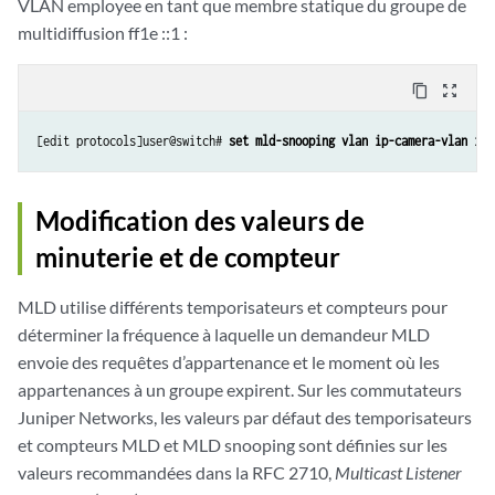
VLAN employee en tant que membre statique du groupe de
multidiffusion ff1e ::1 :
content_copy
zoom_out_map
[edit protocols]user@switch# 
set mld-snooping vlan ip-camera-vlan int
Modification des valeurs de
minuterie et de compteur
MLD utilise différents temporisateurs et compteurs pour
déterminer la fréquence à laquelle un demandeur MLD
envoie des requêtes d’appartenance et le moment où les
appartenances à un groupe expirent. Sur les commutateurs
Juniper Networks, les valeurs par défaut des temporisateurs
et compteurs MLD et MLD snooping sont définies sur les
valeurs recommandées dans la RFC 2710,
Multicast Listener