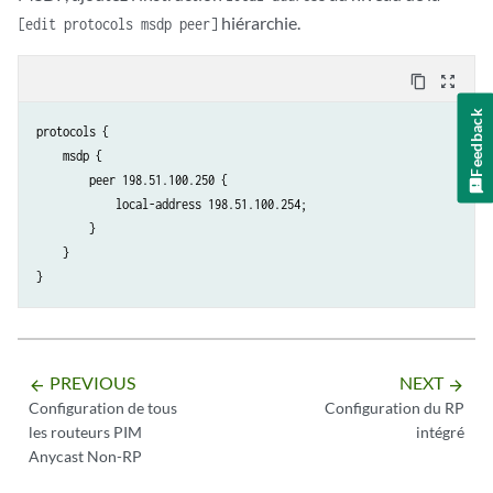
hiérarchie.
[edit protocols msdp peer]
content_copy
zoom_out_map
Feedback
protocols {

    msdp {

        peer 198.51.100.250 {

            local-address 198.51.100.254;

        }

    }

PREVIOUS
NEXT
arrow_backward
arrow_forward
Configuration de tous
Configuration du RP
les routeurs PIM
intégré
Anycast Non-RP