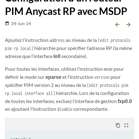
PIM Anycast RP avec MSDP
24-Jun-24
date_range
arrow_backward
arrow_forward
Ajoutez l’instruction
au niveau de la
address
[edit protocols
hiérarchie pour spécifier l’adresse RP (la même
pim rp local]
adresse que l’interface
lo0
secondaire).
Pour toutes les interfaces, utilisez l’instruction
pour
mode
définir le mode sur
sparse
et l’instruction
pour
version
spécifier PIM version 2 au niveau de la
[edit protocols pim
hiérarchie. Lors de la configuration
rp local interface all]
de toutes les interfaces, excluez l’interface de gestion
fxp0.0
en ajoutant l’instruction
correspondante.
disable
content_copy
zoom_out_map