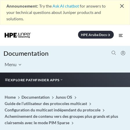
close
Announcement:
Try the
Ask AI chatbot
for answers to
your technical questions about Juniper products and
solutions.
HPE Aruba Docs
arrow_forward
Documentation
Menu
EXPLORE PATHFINDER APPS
Home
Documentation
Junos OS
Guide de l’utilisateur des protocoles multicast
Configuration du multicast indépendant du protocole
Acheminement de contenu vers des groupes plus grands et plus
clairsemés avec le mode PIM Sparse