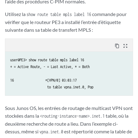
l’aide des procédures C-PIM normales.
Utilisez la
commande pour
show route table mpls label 16
vérifier que le routeur PE3 a installé l’entrée d’étiquette
suivante dans sa table de transfert MPLS :
content_copy
zoom_out_map
user@PE3> show route table mpls label 16

+ = Active Route, - = Last Active, * = Both

16                 *[VPN/0] 03:03:17

                    to table vpna.inet.0, Pop
Sous Junos OS, les entrées de routage de multicast VPN sont
stockées dans la
table, où la
<routing-instance-name>.inet.1
deuxième recherche de route a lieu. Dans l’exemple ci-
dessus, même si
est répertorié comme la table de
vpna.inet.0