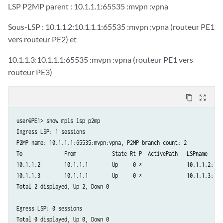
LSP P2MP parent : 10.1.1.1:65535 :mvpn :vpna
Sous-LSP : 10.1.1.2:10.1.1.1:65535 :mvpn :vpna (routeur PE1
vers routeur PE2) et
10.1.1.3:10.1.1.1:65535 :mvpn :vpna (routeur PE1 vers
routeur PE3)
content_copy
zoom_out_map
user@PE1> show mpls lsp p2mp

Ingress LSP: 1 sessions

P2MP name: 10.1.1.1:65535:mvpn:vpna, P2MP branch count: 2

To              From            State Rt P  ActivePath   LSPname

10.1.1.2        10.1.1.1        Up     0 *               10.1.1.2:10.
10.1.1.3        10.1.1.1        Up     0 *               10.1.1.3:10.
Total 2 displayed, Up 2, Down 0

Egress LSP: 0 sessions

Total 0 displayed, Up 0, Down 0
