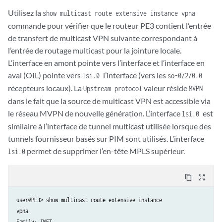
Utilisez la
show multicast route extensive instance vpna
commande pour vérifier que le routeur PE3 contient l’entrée
de transfert de multicast VPN suivante correspondant à
l’entrée de routage multicast pour la jointure locale.
L’interface en amont pointe vers l’interface et l’interface en
aval (OIL) pointe vers
l’interface (vers les
lsi.0
so-0/2/0.0
récepteurs locaux). La
valeur réside
Upstream protocol
MVPN
dans le fait que la source de multicast VPN est accessible via
le réseau MVPN de nouvelle génération. L’interface
est
lsi.0
similaire à l’interface de tunnel multicast utilisée lorsque des
tunnels fournisseur basés sur PIM sont utilisés. L’interface
permet de supprimer l’en-tête MPLS supérieur.
lsi.0
content_copy
zoom_out_map
user@PE3> show multicast route extensive instance

vpna

Family: INET
