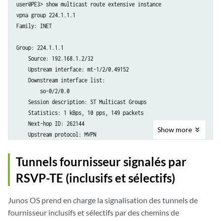
user@PE3> show multicast route extensive instance

vpna group 224.1.1.1

Instance: PIM.vpna Family: INET6

Family: INET

R = Rendezvous Point Tree, S = Sparse, W = Wildcard
Group: 224.1.1.1

    Source: 192.168.1.2/32

    Upstream interface: mt-1/2/0.49152

    Downstream interface list:

        so-0/2/0.0

    Session description: ST Multicast Groups

    Statistics: 1 kBps, 10 pps, 149 packets

    Next-hop ID: 262144

Show
more
    Upstream protocol: MVPN

    Route state: Active

    Forwarding state: Forwarding

Tunnels fournisseur signalés par
    Cache lifetime/timeout: forever

RSVP-TE (inclusifs et sélectifs)
    Wrong incoming interface notifications: 0
Junos OS prend en charge la signalisation des tunnels de
fournisseur inclusifs et sélectifs par des chemins de