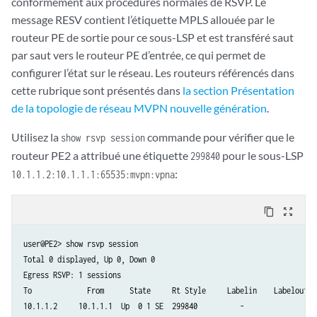
conformément aux procédures normales de RSVP. Le
message RESV contient l’étiquette MPLS allouée par le
routeur PE de sortie pour ce sous-LSP et est transféré saut
par saut vers le routeur PE d’entrée, ce qui permet de
configurer l’état sur le réseau. Les routeurs référencés dans
cette rubrique sont présentés dans
la section Présentation
de la topologie de réseau MVPN nouvelle génération
.
Utilisez la
commande pour vérifier que le
show rsvp session
routeur PE2 a attribué une étiquette
pour le sous-LSP
299840
:
10.1.1.2:10.1.1.1:65535:mvpn:vpna
content_copy
zoom_out_map
user@PE2> show rsvp session

Total 0 displayed, Up 0, Down 0

Egress RSVP: 1 sessions

To             From      State     Rt Style     Labelin    Labelout   
10.1.1.2     10.1.1.1  Up  0 1 SE  299840          - 
