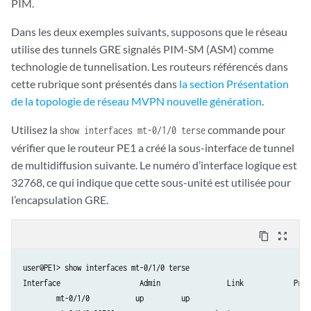
PIM.
Dans les deux exemples suivants, supposons que le réseau
utilise des tunnels GRE signalés PIM-SM (ASM) comme
technologie de tunnelisation. Les routeurs référencés dans
cette rubrique sont présentés dans
la section Présentation
de la topologie de réseau MVPN nouvelle génération
.
Utilisez la
commande pour
show interfaces mt-0/1/0 terse
vérifier que le routeur PE1 a créé la sous-interface de tunnel
de multidiffusion suivante. Le numéro d’interface logique est
32768, ce qui indique que cette sous-unité est utilisée pour
l’encapsulation GRE.
content_copy
zoom_out_map
user@PE1> show interfaces mt-0/1/0 terse

Interface		    Admin		 Link		 Proto		 Local		 Remote

        mt-0/1/0           up         up
