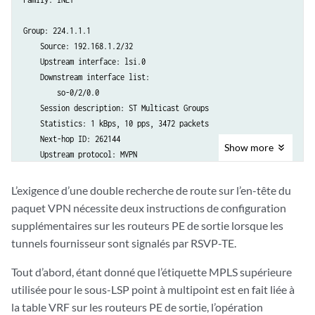
Group: 224.1.1.1

    Source: 192.168.1.2/32

    Upstream interface: lsi.0

    Downstream interface list:

        so-0/2/0.0

    Session description: ST Multicast Groups

    Statistics: 1 kBps, 10 pps, 3472 packets

    Next-hop ID: 262144

Show
more
    Upstream protocol: MVPN

    Route state: Active

    Forwarding state: Forwarding

L’exigence d’une double recherche de route sur l’en-tête du
    Cache lifetime/timeout: forever

paquet VPN nécessite deux instructions de configuration
    Wrong incoming interface notifications: 0

supplémentaires sur les routeurs PE de sortie lorsque les
tunnels fournisseur sont signalés par RSVP-TE.
Family: INET6
Tout d’abord, étant donné que l’étiquette MPLS supérieure
utilisée pour le sous-LSP point à multipoint est en fait liée à
la table VRF sur les routeurs PE de sortie, l’opération