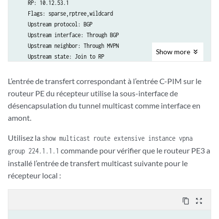
    RP: 10.12.53.1

    Flags: sparse,rptree,wildcard

    Upstream protocol: BGP

    Upstream interface: Through BGP

    Upstream neighbor: Through MVPN

Show
more
    Upstream state: Join to RP

    Downstream neighbors:

        Interface: so-0/2/0.0

L’entrée de transfert correspondant à l’entrée C-PIM sur le
            10.12.87.1 State: Join Flags: SRW Timeout: Infinity

routeur PE du récepteur utilise la sous-interface de
désencapsulation du tunnel multicast comme interface en
Group: 224.1.1.1

amont.
    Source: 192.168.1.2

    Flags: sparse

Utilisez la
show multicast route extensive instance vpna
    Upstream protocol: BGP

commande pour vérifier que le routeur PE3 a
group 224.1.1.1
    Upstream interface: Through BGP

installé l’entrée de transfert multicast suivante pour le
    Upstream neighbor: Through MVPN

récepteur local :
    Upstream state: Join to Source

    Keepalive timeout:

    Downstream neighbors:

content_copy
zoom_out_map
        Interface: so-0/2/0.0

            10.12.87.1 State: Join Flags: S Timeout: 195
