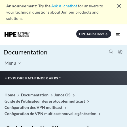
close
Announcement:
Try the
Ask AI chatbot
for answers to
your technical questions about Juniper products and
solutions.
HPE Aruba Docs
arrow_forward
Documentation
Menu
EXPLORE PATHFINDER APPS
Home
Documentation
Junos OS
Guide de l’utilisateur des protocoles multicast
Configuration des VPN multicast
Configuration de VPN multicast nouvelle génération