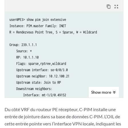
content_copy
zoom_out_map
user@PE3> show pim join extensive

Instance: PIM.master Family: INET

R = Rendezvous Point Tree, S = Sparse, W = Wildcard

Group: 239.1.1.1

    Source: *

    RP: 10.1.1.10

    Flags: sparse,rptree,wildcard

    Upstream interface: so-0/0/3.0

    Upstream neighbor: 10.12.100.21

    Upstream state: Join to RP

    Downstream neighbors:

Show
more
        Interface: mt-1/2/0.49152

            10.12.53.13 State: Join Flags: SRW Timeout: Infinity

Du côté VRF du routeur PE récepteur, C-PIM installe une
Group: 239.1.1.1

entrée de jointure dans sa base de données C-PIM. L’OIL de
    Source: 10.1.1.1

cette entrée pointe vers l’interface VPN locale, indiquant les
    Flags: sparse,spt
