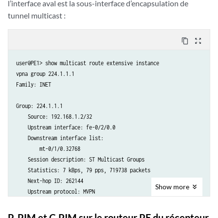
l’interface aval est la sous-interface d’encapsulation de
tunnel multicast :
content_copy
zoom_out_map
user@PE1> show multicast route extensive instance

vpna group 224.1.1.1

Family: INET

Group: 224.1.1.1

    Source: 192.168.1.2/32

    Upstream interface: fe-0/2/0.0

    Downstream interface list:

        mt-0/1/0.32768

    Session description: ST Multicast Groups

    Statistics: 7 kBps, 79 pps, 719738 packets

    Next-hop ID: 262144

Show
more
    Upstream protocol: MVPN

    Route state: Active

    Forwarding state: Forwarding

P-PIM et C-PIM sur le routeur PE du récepteur