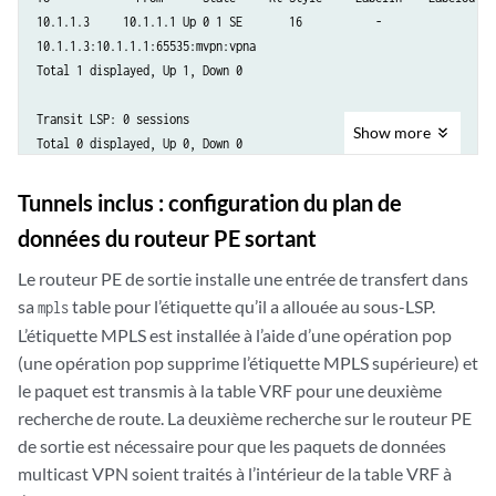
10.1.1.3     10.1.1.1 Up 0 1 SE       16           - 

10.1.1.3:10.1.1.1:65535:mvpn:vpna

Total 1 displayed, Up 1, Down 0

Transit LSP: 0 sessions

Show
more
Total 0 displayed, Up 0, Down 0
Tunnels inclus : configuration du plan de
données du routeur PE sortant
Le routeur PE de sortie installe une entrée de transfert dans
sa
table pour l’étiquette qu’il a allouée au sous-LSP.
mpls
L’étiquette MPLS est installée à l’aide d’une opération pop
(une opération pop supprime l’étiquette MPLS supérieure) et
le paquet est transmis à la table VRF pour une deuxième
recherche de route. La deuxième recherche sur le routeur PE
de sortie est nécessaire pour que les paquets de données
multicast VPN soient traités à l’intérieur de la table VRF à