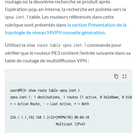
routage où la deuxième recherche se produit après
l’opération pop, en interne, la recherche est pointée vers la
table. Les routeurs référencés dans cette
vpna.inet.1
rubrique sont présentés dans
la section Présentation de la
topologie de réseau MVPN nouvelle génération
.
Utilisez la
commande pour
show route table vpna.inet.1
vérifier que le routeur PE3 contient l’entrée suivante dans sa
table de routage de multidiffusion VPN :
content_copy
zoom_out_map
user@PE3> show route table vpna.inet.1

vpna.inet.1: 1 destinations, 1 routes (1 active, 0 holddown, 0 hidden)
+ = Active Route, - = Last Active, * = Both

224.1.1.1,192.168.1.2/32*[MVPN/70] 00:04:10

                         Multicast (IPv4)