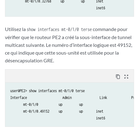
        mt-0/1/0.32768     up         up      inet

                                              inet6
Utilisez la
commande pour
show interfaces mt-0/1/0 terse
vérifier que le routeur PE2 a créé la sous-interface de tunnel
multicast suivante. Le numéro d’interface logique est 49152,
ce qui indique que cette sous-unité est utilisée pour la
désencapsulation GRE.
content_copy
zoom_out_map
user@PE2> show interfaces mt-0/1/0 terse

Interface		    Admin		Link		 Proto		 Local		 Remote

       mt-0/1/0           up         up

       mt-0/1/0.49152     up         up       inet

                                              inet6