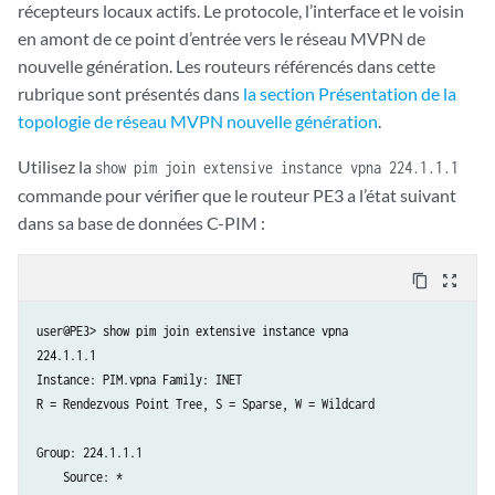
récepteurs locaux actifs. Le protocole, l’interface et le voisin
    Upstream interface: so-0/0/3.0

en amont de ce point d’entrée vers le réseau MVPN de
    Upstream neighbor: 10.12.100.21

nouvelle génération. Les routeurs référencés dans cette
    Upstream state: Join to Source

    Keepalive timeout: 351

rubrique sont présentés dans
la section Présentation de la
    Downstream neighbors:

topologie de réseau MVPN nouvelle génération
.
        Interface: mt-1/2/0.49152

            10.12.53.13 State: Join Flags: S Timeout: Infinity

Utilisez la
show pim join extensive instance vpna 224.1.1.1
commande pour vérifier que le routeur PE3 a l’état suivant
Instance: PIM.master Family: INET6

dans sa base de données C-PIM :
R = Rendezvous Point Tree, S = Sparse, W = Wildcard
content_copy
zoom_out_map
user@PE3> show pim join extensive instance vpna

224.1.1.1

Instance: PIM.vpna Family: INET

R = Rendezvous Point Tree, S = Sparse, W = Wildcard

Group: 224.1.1.1

    Source: *
