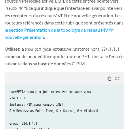
source VPN locale active. L’OIL de cette entrée pointe vers
, ce qui indique que l’interface en aval pointe vers
Pseudo-MVPN
les récepteurs du réseau MVPN de nouvelle génération. Les
routeurs référencés dans cette rubrique sont présentés dans
la section Présentation de la topologie de réseau MVPN
nouvelle génération
.
Utilisez la
show pim join extensive instance vpna 224.1.1.1
commande pour vérifier que le routeur PE1 a installé l’entrée
suivante dans sa base de données C-PIM.
content_copy
zoom_out_map
user@PE1> show pim join extensive instance vpna

224.1.1.1

Instance: PIM.vpna Family: INET

R = Rendezvous Point Tree, S = Sparse, W = Wildcard

Group: 224.1.1.1
