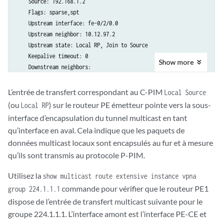
    Source: 192.168.1.2

    Flags: sparse,spt

    Upstream interface: fe-0/2/0.0

    Upstream neighbor: 10.12.97.2

    Upstream state: Local RP, Join to Source

    Keepalive timeout: 0

Show
more
    Downstream neighbors:

        Interface: Pseudo-MVPN
L’entrée de transfert correspondant au C-PIM
Local Source
(ou
) sur le routeur PE émetteur pointe vers la sous-
Local RP
interface d’encapsulation du tunnel multicast en tant
qu’interface en aval. Cela indique que les paquets de
données multicast locaux sont encapsulés au fur et à mesure
qu’ils sont transmis au protocole P-PIM.
Utilisez la
show multicast route extensive instance vpna
commande pour vérifier que le routeur PE1
group 224.1.1.1
dispose de l’entrée de transfert multicast suivante pour le
groupe 224.1.1.1. L’interface amont est l’interface PE-CE et