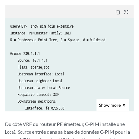
content_copy
zoom_out_map
user@PE1>  show pim join extensive

Instance: PIM.master Family: INET

R = Rendezvous Point Tree, S = Sparse, W = Wildcard

Group: 239.1.1.1

    Source: 10.1.1.1

    Flags: sparse,spt

    Upstream interface: Local

    Upstream neighbor: Local

    Upstream state: Local Source

    Keepalive timeout: 339

    Downstream neighbors:

Show
more
        Interface: fe-0/2/3.0

            10.12.100.6 State: Join Flags: S Timeout: 195

Du côté VRF du routeur PE émetteur, C-PIM installe une
Instance: PIM.master Family: INET6

entrée dans sa base de données C-PIM pour la
Local Source
R = Rendezvous Point Tree, S = Sparse, W = Wildcard