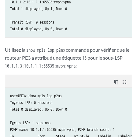
10.1.1.2:10.1.1.1:65535:mvpn:vpna

Total 1 displayed, Up 1, Down 0

Transit RSVP: 0 sessions

Total 0 displayed, Up 0, Down 0
Utilisez la
commande pour vérifier que le
show mpls lsp p2mp
routeur PE3 a attribué une étiquette
pour le sous-LSP
16
:
10.1.1.3:10.1.1.1:65535:mvpn:vpna
content_copy
zoom_out_map
user@PE3> show mpls lsp p2mp

Ingress LSP: 0 sessions

Total 0 displayed, Up 0, Down 0

Egress LSP: 1 sessions

P2MP name: 10.1.1.1:65535:mvpn:vpna, P2MP branch count: 1

To             From      State     Rt Style     Labelin    Labelout   