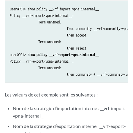
user@PE1> show policy __vrf-import-vpna-internal__

Policy __vrf-import-vpna-internal__:

		Term unnamed:

				from community __vrf-community-vpna-common-internal__ [target:10:1]

				then accept

		Term unnamed:

				then reject

user@PE1> 
show policy __vrf-export-vpna-internal__
Policy __vrf-export-vpna-internal__:

		Term unnamed:

Les valeurs de cet exemple sont les suivantes :
Nom de la stratégie d’importation interne : __vrf-import-
vpna-internal__
Nom de la stratégie d’exportation interne : __vrf-export-