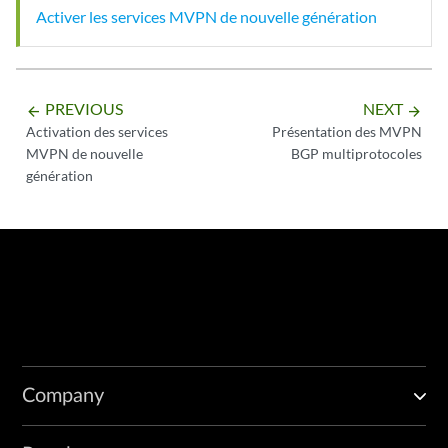
Activer les services MVPN de nouvelle génération
PREVIOUS
NEXT
arrow_backward
arrow_forward
Activation des services
Présentation des MVPN
MVPN de nouvelle
BGP multiprotocoles
génération
Company