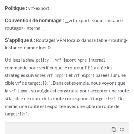
Politique :
vrf-export
Convention de nommage :
__vrf-export-<nom-instance-
routage>-internal__
S’applique à :
Routages VPN locaux dans la table <routing-
instance-name>.inet.0
Utilisez la
show policy __vrf-import-vpna-internal__
commande pour vérifier que le routeur PE1 a créé les
stratégies suivantes
et
basées sur une
vrf-import
vrf-export
cible vrf de
. Dans cet exemple, nous voyons que
target:10:1
la
stratégie est construite pour accepter une route
vrf-import
si la cible de route de la route correspond à
. De
target:10:1
même, une route est exportée avec une cible de route de
.
target:10:1
content_copy
zoom_out_map