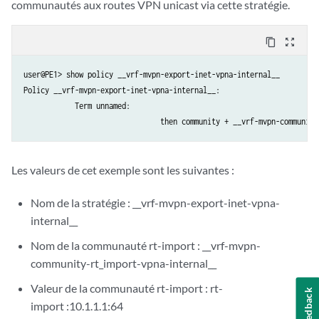
communautés aux routes VPN unicast via cette stratégie.
content_copy
zoom_out_map
user@PE1> show policy __vrf-mvpn-export-inet-vpna-internal__

Policy __vrf-mvpn-export-inet-vpna-internal__:

	    Term unnamed:

Les valeurs de cet exemple sont les suivantes :
Nom de la stratégie : __vrf-mvpn-export-inet-vpna-
internal__
Nom de la communauté rt-import : __vrf-mvpn-
community-rt_import-vpna-internal__
Valeur de la communauté rt-import : rt-
Feedback
import :10.1.1.1:64