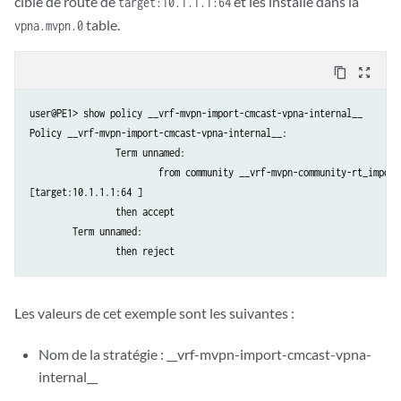
cible de route de
et les installe dans la
target:10.1.1.1:64
table.
vpna.mvpn.0
content_copy
zoom_out_map
user@PE1> show policy __vrf-mvpn-import-cmcast-vpna-internal__

Policy __vrf-mvpn-import-cmcast-vpna-internal__:

		Term unnamed:

			from community __vrf-mvpn-community-rt_import-target-vpna-internal__

[target:10.1.1.1:64 ]

		then accept

	Term unnamed:

Les valeurs de cet exemple sont les suivantes :
Nom de la stratégie : __vrf-mvpn-import-cmcast-vpna-
internal__