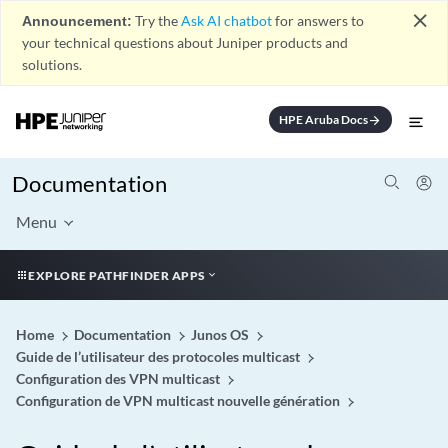
close
Announcement:
Try the
Ask AI chatbot
for answers to
your technical questions about Juniper products and
solutions.
HPE Aruba Docs
arrow_forward
Documentation
Menu
EXPLORE PATHFINDER APPS
Home
Documentation
Junos OS
Guide de l’utilisateur des protocoles multicast
Configuration des VPN multicast
Configuration de VPN multicast nouvelle génération