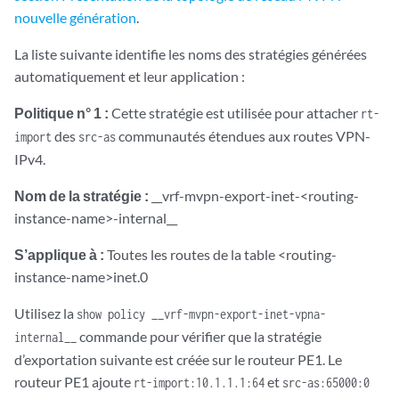
nouvelle génération
.
La liste suivante identifie les noms des stratégies générées
automatiquement et leur application :
Politique n° 1 :
Cette stratégie est utilisée pour attacher
rt-
des
communautés étendues aux routes VPN-
import
src-as
IPv4.
Nom de la stratégie :
__vrf-mvpn-export-inet-<routing-
instance-name>-internal__
S’applique à :
Toutes les routes de la table <routing-
instance-name>inet.0
Utilisez la
show policy __vrf-mvpn-export-inet-vpna-
commande pour vérifier que la stratégie
internal__
d’exportation suivante est créée sur le routeur PE1. Le
routeur PE1 ajoute
et
rt-import:10.1.1.1:64
src-as:65000:0