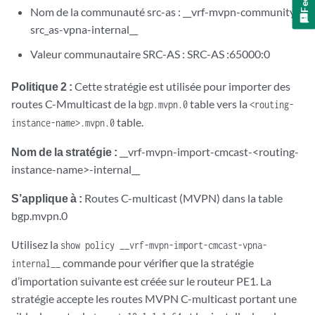
Nom de la communauté src-as : __vrf-mvpn-community-
src_as-vpna-internal__
Valeur communautaire SRC-AS : SRC-AS :65000:0
Politique 2 :
Cette stratégie est utilisée pour importer des
routes C-Mmulticast de la
table vers la
bgp.mvpn.0
<routing-
table.
instance-name>.mvpn.0
Nom de la stratégie :
__vrf-mvpn-import-cmcast-<routing-
instance-name>-internal__
S’applique à :
Routes C-multicast (MVPN) dans la table
bgp.mvpn.0
Utilisez la
show policy __vrf-mvpn-import-cmcast-vpna-
commande pour vérifier que la stratégie
internal__
d’importation suivante est créée sur le routeur PE1. La
stratégie accepte les routes MVPN C-multicast portant une