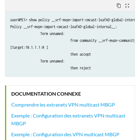
content_copy
zoom_out_map
user@PE1> show policy __vrf-mvpn-import-cmcast-leafAD-global-internal_
Policy __vrf-mvpn-import-cmcast-leafAD-global-internal__:

		Term unnamed:

				from community __vrf-mvpn-community-rt_import-target-global-internal__

[target:10.1.1.1:0 ]

				then accept

		Term unnamed:

				then reject
DOCUMENTATION CONNEXE
Comprendre les extranets VPN multicast MBGP
Exemple : Configuration des extranets VPN multicast
MBGP
Exemple : Configuration des VPN multicast MBGP