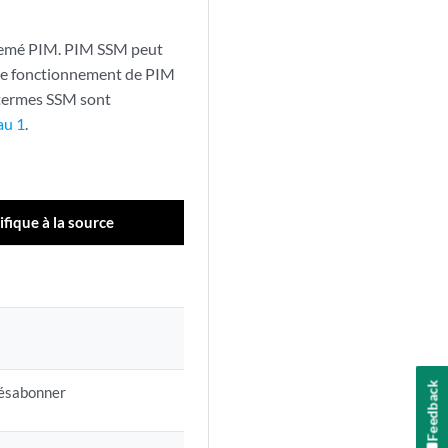
semé PIM. PIM SSM peut
e le fonctionnement de PIM
 termes SSM sont
au 1
.
ifique à la source
Feedback
désabonner