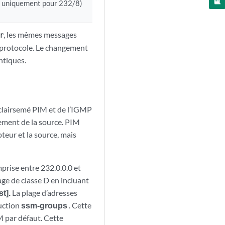
i uniquement pour 232/8)
, les mêmes messages
r
u protocole. Le changement
ntiques.
 clairsemé PIM et de l’IGMP
tement de la source. PIM
teur et la source, mais
mprise entre 232.0.0.0 et
ge de classe D en incluant
t].
La plage d’adresses
ruction
ssm-groups
. Cette
M par défaut. Cette