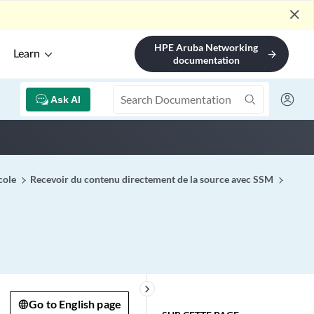
close
HPE Aruba Networking
Learn
arrow_forward
documentation
Ask AI
cole
Recevoir du contenu directement de la source avec SSM
keyboard_arrow_right
Go to English page