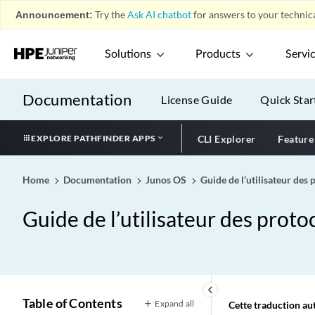
Announcement:
Try the
Ask AI chatbot
for answers to your technica
Solutions
Products
Servi
Documentation
License Guide
Quick Star
EXPLORE PATHFINDER APPS
CLI Explorer
Feature
Home
Documentation
Junos OS
Guide de l’utilisateur des
Guide de l’utilisateur des proto
keyboard_arrow_left
Table of Contents
Expand all
Cette traduction aut