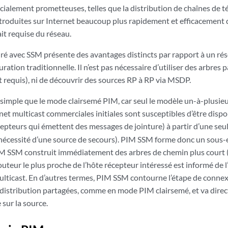
alement prometteuses, telles que la distribution de chaînes de té
ntroduites sur Internet beaucoup plus rapidement et efficacement q
t requise du réseau.
ré avec SSM présente des avantages distincts par rapport à un r
uration traditionnelle. Il n’est pas nécessaire d’utiliser des arbre
 requis), ni de découvrir des sources RP à RP via MSDP.
imple que le mode clairsemé PIM, car seul le modèle un-à-plusieur
net multicast commerciales initiales sont susceptibles d’être dispon
cepteurs qui émettent des messages de jointure) à partir d’une seul
 nécessité d’une source de secours). PIM SSM forme donc un sou
M SSM construit immédiatement des arbres de chemin plus court (S
outeur le plus proche de l’hôte récepteur intéressé est informé de l
multicast. En d’autres termes, PIM SSM contourne l’étape de connex
distribution partagées, comme en mode PIM clairsemé, et va direc
 sur la source.