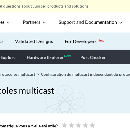
l questions about Juniper products and solutions.
ces
Partners
Support and Documentation
ts
Validated Designs
For Developers
New
New
New application
 Explorer
Hardware Explorer
Port Checker
 protocoles multicast
Configuration du multicast indépendant du proto
coles multicast
star
star
star
star
star
omatique vous a-t-elle été utile?