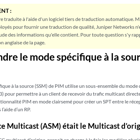
NT :
e traduite à l'aide d'un logiciel tiers de traduction automatique. Ma
loyés pour fournir une traduction de qualité, Juniper Networks n'
tude des informations qu'elle contient. Pour toute question s'y rap
on anglaise de la page.
re le mode spécifique à la sou
ifique à la source (SSM) de PIM utilise un sous-ensemble du mode
 pour permettre à un client de recevoir du trafic multicast direc
ctionnalité PIM en mode clairsemé pour créer un SPT entre le récep
 l’aide d’un RP.
e Multicast (ASM) était le Multicast d’ori
C multicast d’origine, prenait en charge à la fois les modèles plus