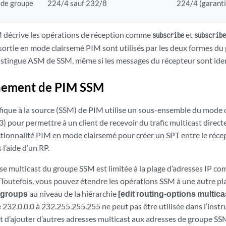
 de groupe
224/4 sauf 232/8
224/4 (garant
 décrive les opérations de réception comme
et
subscribe
subscribe
 sortie en mode clairsemé PIM sont utilisés par les deux formes d
istingue ASM de SSM, même si les messages du récepteur sont ide
nement de PIM SSM
ifique à la source (SSM) de PIM utilise un sous-ensemble du mode
 pour permettre à un client de recevoir du trafic multicast direc
ctionnalité PIM en mode clairsemé pour créer un SPT entre le récep
 l’aide d’un RP.
sse multicast du groupe SSM est limitée à la plage d’adresses IP co
Toutefois, vous pouvez étendre les opérations SSM à une autre pla
groups
au niveau de la hiérarchie
[edit routing-options multicas
232.0.0.0 à 232.255.255.255 ne peut pas être utilisée dans l’inst
t d’ajouter d’autres adresses multicast aux adresses de groupe SS