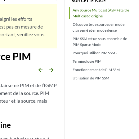
SUR CETTE PAGE
Any Source Multicast (ASM) était le
Multicast d’origine
lgré les efforts
Découverte de sources en mode
est pas en mesure de
clairsemé et en mode dense
portant, veuillez vous
PIM SSM est un sous-ensemble de
PIM Sparse Mode
rce PIM
Pourquoi utiliser PIM SSM ?
Terminologie PIM
arrow_backward
arrow_forward
Fonctionnement de PIM SSM
Utilisation de PIM SSM
 clairsemé PIM et de l’IGMP
tement de la source. PIM
teur et la source, mais
gine
ieurs-à-plusieurs et un-à-