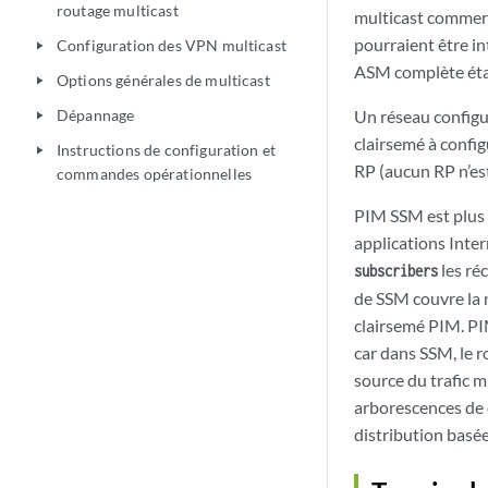
routage multicast
multicast commerci
pourraient être i
Configuration des VPN multicast
play_arrow
ASM complète étai
Options générales de multicast
play_arrow
Dépannage
Un réseau configu
play_arrow
clairsemé à config
Instructions de configuration et
play_arrow
RP (aucun RP n’est
commandes opérationnelles
PIM SSM est plus s
applications Inter
les ré
subscribers
de SSM couvre la
clairsemé PIM. PI
car dans SSM, le r
source du trafic 
arborescences de 
distribution basée