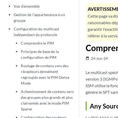
Vue d’ensemble
play_arrow
AVERTISSEME
Gestion de l’appartenance à un
play_arrow
Cette page va êtr
groupe
raisonnables dép
Configuration du multicast
garantir l'exacti
play_arrow
indépendant du protocole
référer à la versi
Comprendre le PIM
play_arrow
Comprend
Principes de base de la
play_arrow
configuration de PIM
24-Jun-24
date_range
Routage de contenu vers des
play_arrow
récepteurs densément
Le multicast spéc
regroupés avec le PIM Dense
version 3 (IGMPv3)
Mode
SSM utilise la fon
Acheminement de contenu vers
génère le SPT sans
play_arrow
des groupes plus grands et plus
clairsemés avec le mode PIM
Any Sourc
Sparse
Configuration des routeurs
La RFC 1112, la RF
play_arrow