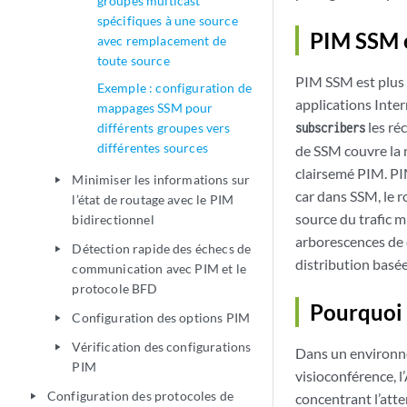
groupes multicast
spécifiques à une source
PIM SSM 
avec remplacement de
toute source
PIM SSM est plus s
Exemple : configuration de
applications Inter
mappages SSM pour
les ré
différents groupes vers
subscribers
différentes sources
de SSM couvre la
clairsemé PIM. PI
Minimiser les informations sur
play_arrow
car dans SSM, le r
l’état de routage avec le PIM
source du trafic 
bidirectionnel
arborescences de 
Détection rapide des échecs de
play_arrow
distribution basée
communication avec PIM et le
protocole BFD
Pourquoi 
Configuration des options PIM
play_arrow
Vérification des configurations
play_arrow
Dans un environn
PIM
visioconférence, 
Configuration des protocoles de
concentrant l’atte
play_arrow