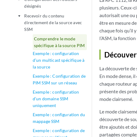
désignés
plusieurs. Ceux-c
autorisait une ou
Recevoir du contenu
play_arrow
directement de la source avec
être en mesure de
SSM
chaque fois qu’il 
l’ASM, la fonction
Comprendre le mode
spécifique à la source PIM
Découvert
Exemple : configuration
d’un multicast spécifique à
la source
La découverte de s
En mode dense, il 
Exemple : Configuration de
PIM SSM sur un réseau
chaque routeur ap
présente des probl
Exemple : configuration
d’un domaine SSM
mode clairsemé.
uniquement
Le mode clairsemé
Exemple : configuration du
découverte de sou
mappage SSM
être ajoutés et do
Exemple : configuration de
partagées complex