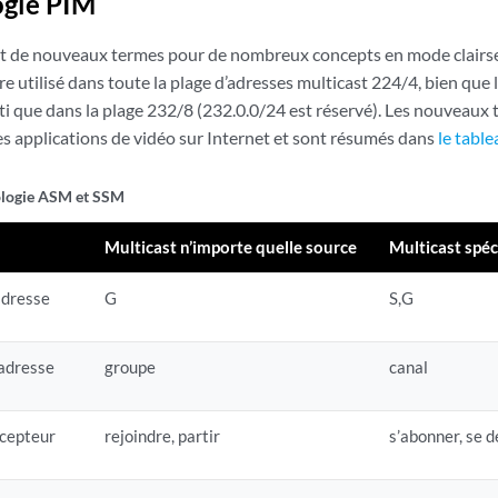
ogie PIM
t de nouveaux termes pour de nombreux concepts en mode clair
e utilisé dans toute la plage d’adresses multicast 224/4, bien qu
ti que dans la plage 232/8 (232.0.0/24 est réservé). Les nouveaux
es applications de vidéo sur Internet et sont résumés dans
le table
logie ASM et SSM
Multicast n’importe quelle source
Multicast spéc
adresse
G
S,G
’adresse
groupe
canal
écepteur
rejoindre, partir
s’abonner, se 