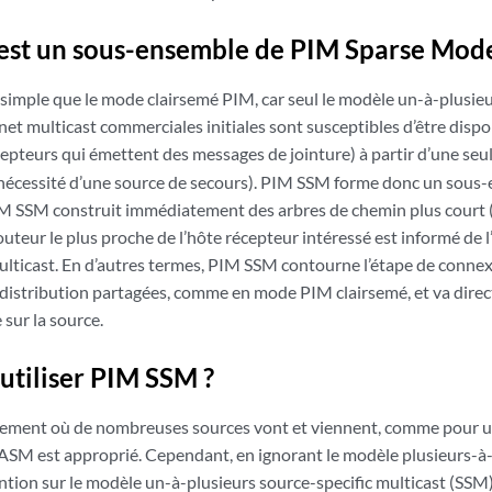
est un sous-ensemble de PIM Sparse Mod
imple que le mode clairsemé PIM, car seul le modèle un-à-plusieur
net multicast commerciales initiales sont susceptibles d’être dispon
cepteurs qui émettent des messages de jointure) à partir d’une seul
 nécessité d’une source de secours). PIM SSM forme donc un sou
M SSM construit immédiatement des arbres de chemin plus court (S
outeur le plus proche de l’hôte récepteur intéressé est informé de l
multicast. En d’autres termes, PIM SSM contourne l’étape de connex
distribution partagées, comme en mode PIM clairsemé, et va direc
 sur la source.
utiliser PIM SSM ?
ement où de nombreuses sources vont et viennent, comme pour un
l’ASM est approprié. Cependant, en ignorant le modèle plusieurs-à-
ntion sur le modèle un-à-plusieurs source-specific multicast (SSM)