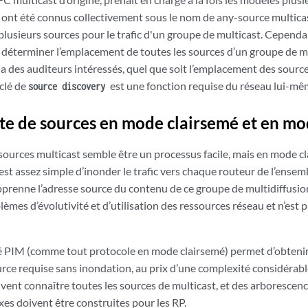
i ont été connus collectivement sous le nom de any-source multi
 plusieurs sources pour le trafic d'un groupe de multicast. Cepend
 déterminer l’emplacement de toutes les sources d’un groupe de mul
y a des auditeurs intéressés, quel que soit l’emplacement des sourc
 clé de
est une fonction requise du réseau lui-mê
source discovery
e de sources en mode clairsemé et en m
ources multicast semble être un processus facile, mais en mode clai
est assez simple d’inonder le trafic vers chaque routeur de l’ensem
prenne l’adresse source du contenu de ce groupe de multidiffusio
èmes d’évolutivité et d’utilisation des ressources réseau et n’est 
 PIM (comme tout protocole en mode clairsemé) permet d’obtenir 
rce requise sans inondation, au prix d’une complexité considérab
ivent connaître toutes les sources de multicast, et des arborescenc
es doivent être construites pour les RP.