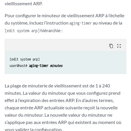
vieillissement ARP.
Pour configurer le minuteur de vieillissement ARP à l’échelle
du système, incluez l’instruction
au niveau de la
aging-timer
hiérarchie :
[edit system arp]
content_copy
zoom_out_map
[edit system arp]

user@host# 
aging-timer 
minutes
La plage de minuterie de vieillissement est de 1 à 240
minutes. La valeur du minuteur que vous configurez prend
effet à l’expiration des entrées ARP. En d’autres termes,
chaque entrée ARP actualisée suivante reçoit la nouvelle
valeur du minuteur. La nouvelle valeur du minuteur ne
s’applique pas aux entrées ARP qui existent au moment où
vous validez la configuration.