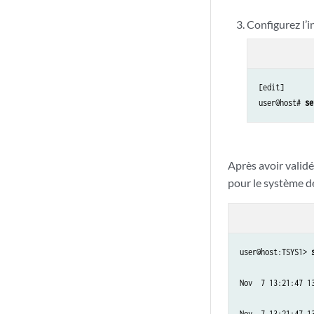
Configurez l’i
[edit]

user@host# 
se
Après avoir validé
pour le système de
user@host:TSYS1> 
Nov  7 13:21:47 1
Nov  7 13:21:47 1