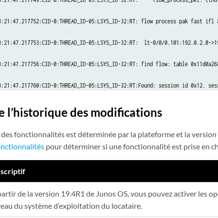
3:21:47.217752:CID-0:THREAD_ID-05:LSYS_ID-32:RT: flow process pak fast ifl 8
3:21:47.217753:CID-0:THREAD_ID-05:LSYS_ID-32:RT:  lt-0/0/0.101:192.0.2.0->19
3:21:47.217756:CID-0:THREAD_ID-05:LSYS_ID-32:RT: find flow: table 0x11d0a26
3:21:47.217760:CID-0:THREAD_ID-05:LSYS_ID-32:RT:Found: session id 0x12. sess
3:21:47.217761:CID-0:THREAD_ID-05:LSYS_ID-32:RT:  flow got session.

e l’historique des modifications
3:21:47.217761:CID-0:THREAD_ID-05:LSYS_ID-32:RT:  flow session id 18

 des fonctionnalités est déterminée par la plateforme et la version 
onctionnalités
pour déterminer si une fonctionnalité est prise en c
3:21:47.217763:CID-0:THREAD_ID-05:LSYS_ID-32:RT: vector bits 0x200 vector 0x
scriptif
3:21:47.217764:CID-0:THREAD_ID-05:LSYS_ID-32:RT:set nat 0x11e463550(18) time
partir de la version 19.4R1 de Junos OS, vous pouvez activer les op
3:21:47.217765:CID-0:THREAD_ID-05:LSYS_ID-32:RT: set_nat_timeout 2 on sessio
veau du système d’exploitation du locataire.
3:21:47.217765:CID-0:THREAD_ID-05:LSYS_ID-32:RT:refresh nat 0x11e463550(18) 