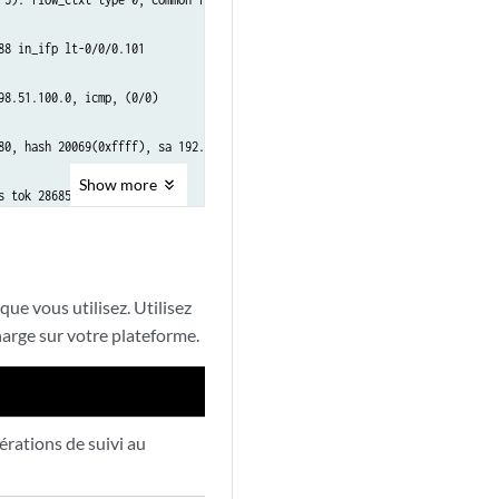
8 in_ifp lt-0/0/0.101

8.51.100.0, icmp, (0/0)

80, hash 20069(0xffff), sa 192.0.2.0, da 198.51.100.0, sp 0, d0

Show
more
 tok 28685

que vous utilisez. Utilisez
harge sur votre plateforme.
84ae85f0

out const to 2

érations de suivi au
n 18

timeout to 2
