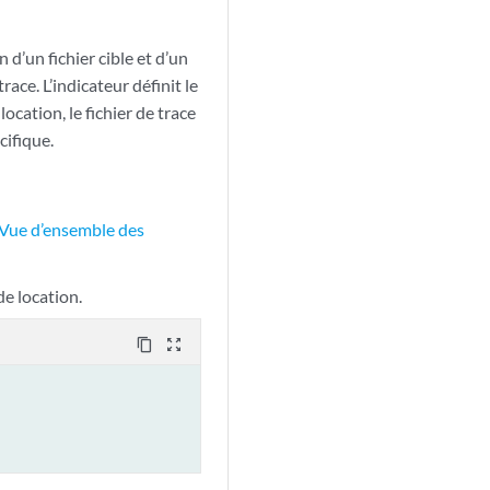
d’un fichier cible et d’un
ace. L’indicateur définit le
cation, le fichier de trace
cifique.
Vue d’ensemble des
de location.
content_copy
zoom_out_map