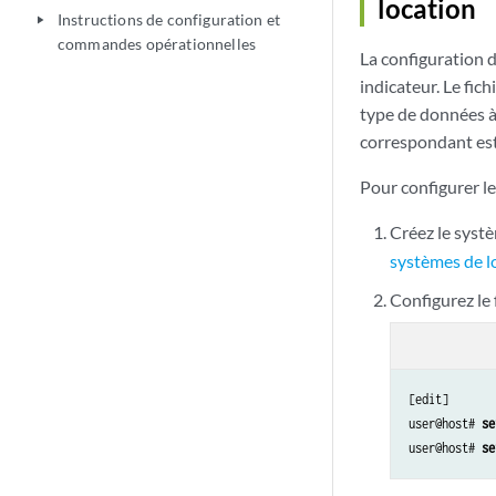
location
Instructions de configuration et
play_arrow
commandes opérationnelles
La configuration d
indicateur. Le fic
type de données à 
correspondant est
Pour configurer le
Créez le sys
systèmes de l
Configurez le 
[edit]

user@host# 
se
user@host# 
se