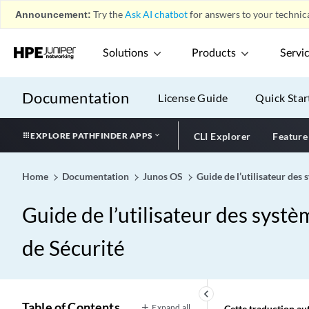
Announcement:
Try the
Ask AI chatbot
for answers to your technica
Solutions
Products
Servi
Documentation
License Guide
Quick Star
EXPLORE PATHFINDER APPS
CLI Explorer
Feature
Home
Documentation
Junos OS
Guide de l’utilisateur des
Guide de l’utilisateur des syst
de Sécurité
keyboard_arrow_left
Table of Contents
Expand all
Cette traduction aut