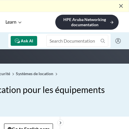
close
HPE Aruba Networking
Learn
arrow_forward
documentation
Ask AI
curité
Systèmes de location
ocation pour les équipements
keyboard_arrow_right
Go to English page