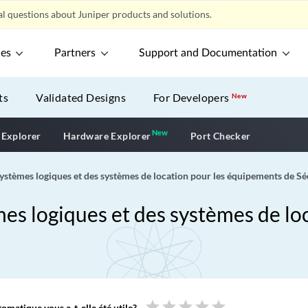
l questions about Juniper products and solutions.
ces
Partners
Support and Documentation
ts
Validated Designs
For Developers
New
New
New application
 Explorer
Hardware Explorer
Port Checker
 systèmes logiques et des systèmes de location pour les équipements de Sé
èmes logiques et des systèmes de l
star
star
star
star
star
omatique vous a-t-elle été utile?