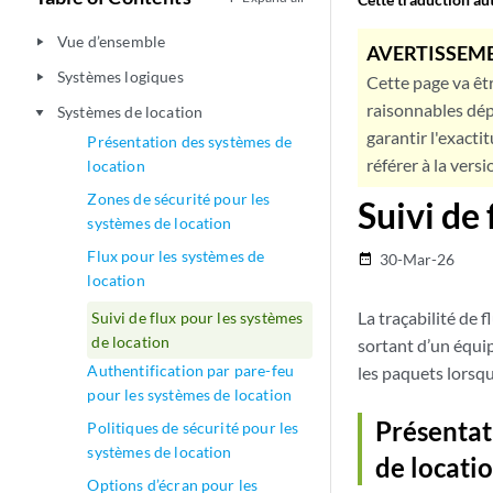
Vue d’ensemble
play_arrow
AVERTISSEME
Systèmes logiques
play_arrow
Cette page va êtr
raisonnables dép
Systèmes de location
play_arrow
garantir l'exacti
Présentation des systèmes de
référer à la versi
location
Zones de sécurité pour les
Suivi de
systèmes de location
Flux pour les systèmes de
30-Mar-26
date_range
location
La traçabilité de 
Suivi de flux pour les systèmes
de location
sortant d’un équi
Authentification par pare-feu
les paquets lorsqu’
pour les systèmes de location
Présentat
Politiques de sécurité pour les
systèmes de location
de locati
Options d’écran pour les