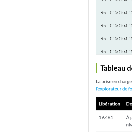
Nov  7 13:21:47 1
Nov  7 13:21:47 1
Nov  7 13:21:47 1
Nov  7 13:21:47 1
Nov  7 13:21:47 1
Tableau d
Nov  7 13:21:47 1
La prise en charge
l’explorateur de f
Nov  7 13:21:47 1
Libération
De
Nov  7 13:21:47 1
19.4R1
À 
Nov  7 13:21:47 1
ni
Nov  7 13:21:47 1