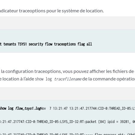
ndicateur traceoptions pour le système de location.
t tenants TSYS1 security flow traceoptions flag all
 la configuration traceoptions, vous pouvez afficher les fichiers 
 location à l’aide
de la commande opération
show log
tracefilename
show log 
flow_tsys1.log
Nov  7 13:21:47 13:21:47.217744:CID-0:THREAD_ID-05:L
3:21:47.217747:CID-0:THREAD_ID-05:LSYS_ID-32:RT:packet [84] ipid = 39281, @0
3:21:47.217749:CID-0:THREAD_ID-05:LSYS_ID-32:RT:---- flow_process_pkt: (thd