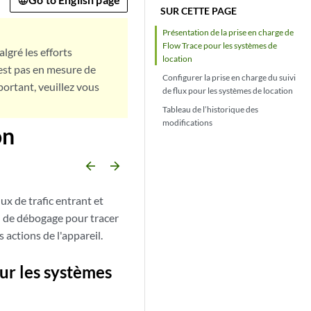
SUR CETTE PAGE
Présentation de la prise en charge de
Flow Trace pour les systèmes de
lgré les efforts
location
est pas en mesure de
Configurer la prise en charge du suivi
portant, veuillez vous
de flux pour les systèmes de location
Tableau de l’historique des
modifications
on
arrow_backward
arrow_forward
ux de trafic entrant et
l de débogage pour tracer
s actions de l'appareil.
ur les systèmes