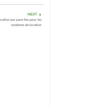
NEXT
arrow_forward
fffb0006
ication par pare-feu pour les
systèmes de location