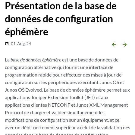
Présentation de la base de
données de configuration
éphémère
01-Aug-24
date_range
arrow_backward
arrow_forward
La
base de données éphémère
est une base de données de
configuration alternative qui fournit une interface de
programmation rapide pour effectuer des mises à jour de
configuration sur les périphériques exécutant Junos OS et
Junos OS Evolved. La base de données éphémère permet aux
applications Juniper Extension Toolkit (JET) et aux
applications clientes NETCONF et Junos XML Management
Protocol de charger et valider simultanément les
modifications de configuration sur un équipement, et ce,
avec un débit nettement supérieur à celui de la validation des
données dans la base de données de configuration