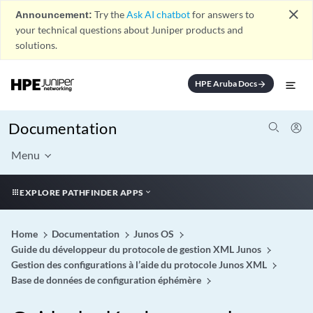
close
Announcement:
Try the
Ask AI chatbot
for answers to
your technical questions about Juniper products and
solutions.
HPE Aruba Docs
arrow_forward
Documentation
Menu
EXPLORE PATHFINDER APPS
Home
Documentation
Junos OS
Guide du développeur du protocole de gestion XML Junos
Gestion des configurations à l’aide du protocole Junos XML
Base de données de configuration éphémère