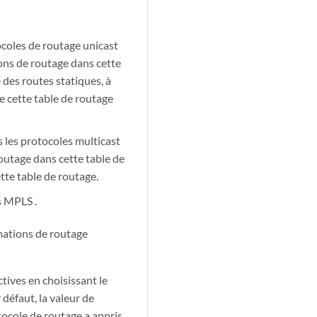
ocoles de routage unicast
ions de routage dans cette
 des routes statiques, à
de cette table de routage
s les protocoles multicast
outage dans cette table de
tte table de routage.
es MPLS
.
rmations de routage
tives en choisissant le
 défaut, la valeur de
tocole de routage a appris