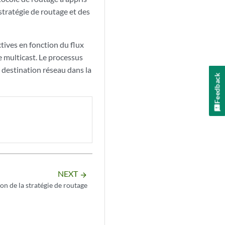
 stratégie de routage et des
tives en fonction du flux
e multicast. Le processus
 destination réseau dans la
Feedback
NEXT
arrow_forward
on de la stratégie de routage