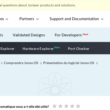
l questions about Juniper products and solutions.
ces
Partners
Support and Documentation
ts
Validated Designs
For Developers
New
New
New application
 Explorer
Hardware Explorer
Port Checker
Comprendre Junos OS
Présentation du logiciel Junos OS
star
star
star
star
star
omatique vous a-t-elle été utile?