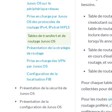
Junos OS sur le
besoins.
périphérique réseau
Table de rout
Prise en charge par Junos
OS des protocoles de
s’exécutant su
routage IPv4, IPv6 et MPLS
table de routa
inclure dans c
Tables de transfert et de
lorsqu’ils ann
routage Junos OS
Présentation de la stratégie
Table de routa
de routage
en cours d’ex
Prise en charge des VPN
routage, et v
par Junos OS
Table de rout
Configuration de la
localisation FIB
Pour chaque table 
Présentation de la sécurité de
collectées pour dé
play_arrow
Junos OS
Pour les routes
un
Présentation de la
play_arrow
routage préféré, c’
configuration de Junos OS
préférence du rou