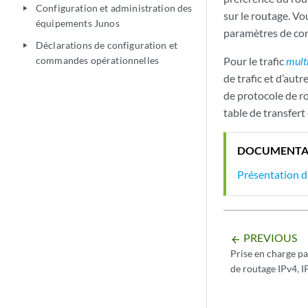
Configuration et administration des
play_arrow
sur le routage. Vo
équipements Junos
paramètres de conf
Déclarations de configuration et
play_arrow
commandes opérationnelles
Pour le trafic
mult
de trafic et d’aut
de protocole de ro
table de transfer
DOCUMENTA
Présentation de
PREVIOUS
arrow_backward
Prise en charge p
de routage IPv4, 