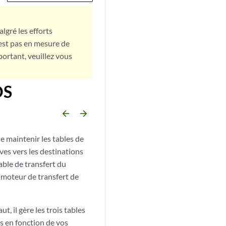
lgré les efforts
est pas en mesure de
portant, veuillez vous
OS
arrow_backward
arrow_forward
e maintenir les tables de
ves vers les destinations
able de transfert du
 moteur de transfert de
, il gère les trois tables
s en fonction de vos