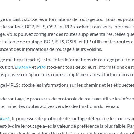
age unicast
: stocke les informations de routage pour tous les prot
r le routeur. BGP, IS-IS, OSPF et RIP stockent tous leurs informat
ge. Vous pouvez configurer des routes supplémentaires, telles que
ette table de routage. BGP, IS-IS, OSPF et RIP utilisent les routes 
oncent des informations de routage à leurs voisins.
ge multicast (cache) : stocke les informations de routage pour tou
écution.
DVMRP
et
PIM
stockent tous deux leurs informations de r
ous pouvez configurer des routes supplémentaires à inclure dans ce
age MPLS : stocke les informations sur les
chemins et les étiquett
de routage, le processus de protocole de routage utilise les info
terminer les routes actives vers les destinations du réseau.
icast
, le processus de protocole de routage détermine les routes ac
est-à-dire le routage avec la valeur de préférence la plus faible. Par
tage est simplement fonction de la façon dont le processus de pro