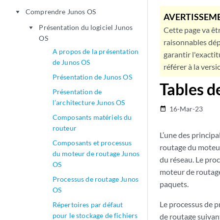
Comprendre Junos OS
play_arrow
AVERTISSEME
Présentation du logiciel Junos
play_arrow
Cette page va êtr
OS
raisonnables dép
A propos de la présentation
garantir l'exacti
de Junos OS
référer à la versi
Présentation de Junos OS
Tables d
Présentation de
l’architecture Junos OS
16-Mar-23
date_range
Composants matériels du
routeur
L’une des principa
Composants et processus
routage du moteur 
du moteur de routage Junos
du réseau. Le proc
OS
moteur de routage
Processus de routage Junos
paquets.
OS
Le processus de pr
Répertoires par défaut
pour le stockage de fichiers
de routage suivan