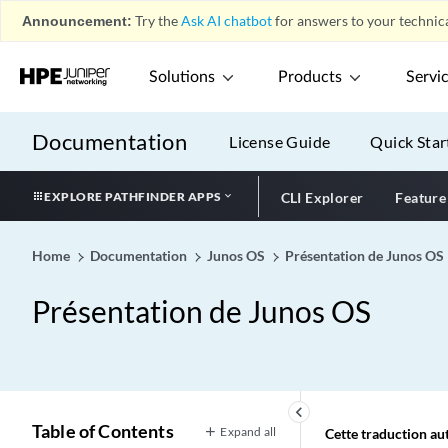
Announcement:
Try the
Ask AI chatbot
for answers to your technica
Solutions
Products
Servi
Documentation
License Guide
Quick Star
EXPLORE PATHFINDER APPS
CLI Explorer
Feature
Home
Documentation
Junos OS
Présentation de Junos OS
Présentation de Junos OS
keyboard_arrow_left
Table of Contents
Expand all
Cette traduction aut