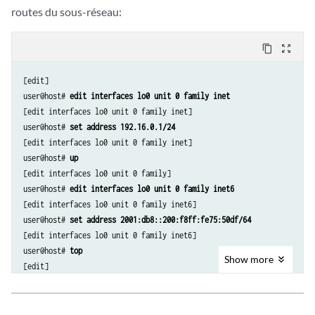
routes du sous-réseau:
content_copy
zoom_out_map
[edit]

user@host# 
edit interfaces lo0 unit 0 family inet
[edit interfaces lo0 unit 0 family inet]

user@host# 
set address 192.16.0.1/24
[edit interfaces lo0 unit 0 family inet]

user@host# 
up
[edit interfaces lo0 unit 0 family]

user@host# 
edit interfaces lo0 unit 0 family inet6
[edit interfaces lo0 unit 0 family inet6]

user@host# 
set address 2001:db8::200:f8ff:fe75:50df/64
[edit interfaces lo0 unit 0 family inet6]

user@host# 
top
Show
more
[edit]

user@host# 
show
interfaces {

    lo0 {
