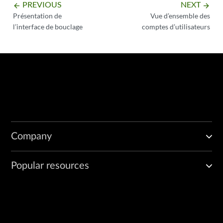
PREVIOUS
NEXT
arrow_backward
arrow_forward
        unit 0 {

Présentation de
Vue d’ensemble des
            family inet {

l’interface de bouclage
comptes d’utilisateurs
                192.16.0.1/24;

            }

            family inet6 {

                2001:db8::200:f8ff:fe75:50df/64;

            }

        }

    }

Company
Popular resources