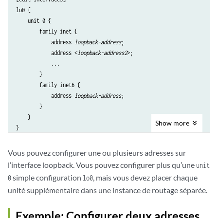
lo0 {

    unit 0 {

        family inet {

            address 
loopback-address
;

            address <
loopback-address2
>;

            ...

        }

        family inet6 {

            address 
loopback-address
;

        }

    }

Show
more
Vous pouvez configurer une ou plusieurs adresses sur
l’interface loopback. Vous pouvez configurer plus qu’une
unit
simple configuration
, mais vous devez placer chaque
0
lo0
unité supplémentaire dans une instance de routage séparée.
Exemple: Configurer deux adresses