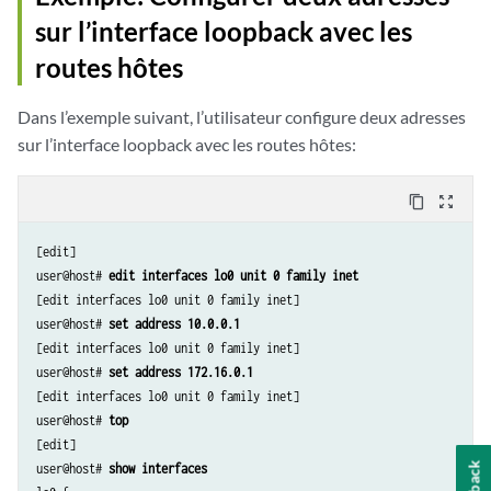
sur l’interface loopback avec les
routes hôtes
Dans l’exemple suivant, l’utilisateur configure deux adresses
sur l’interface loopback avec les routes hôtes:
content_copy
zoom_out_map
[edit]

user@host# 
edit interfaces lo0 unit 0 family inet
[edit interfaces lo0 unit 0 family inet]

user@host# 
set address 10.0.0.1
[edit interfaces lo0 unit 0 family inet]

user@host# 
set address 172.16.0.1
[edit interfaces lo0 unit 0 family inet]

user@host# 
top
[edit]

user@host# 
show interfaces