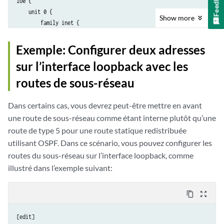
Feedback
lo0 {

    unit 0 {

Show
more
        family inet {

            10.0.0.1/32;

            172.16.0.1/32;

Exemple: Configurer deux adresses
        }

sur l’interface loopback avec les
    }

routes de sous-réseau
Dans certains cas, vous devrez peut-être mettre en avant
une route de sous-réseau comme étant interne plutôt qu’une
route de type 5 pour une route statique redistribuée
utilisant OSPF. Dans ce scénario, vous pouvez configurer les
routes du sous-réseau sur l’interface loopback, comme
illustré dans l’exemple suivant:
content_copy
zoom_out_map
[edit]
