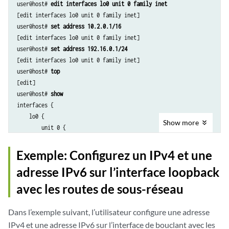
user@host# 
edit interfaces lo0 unit 0 family inet
[edit interfaces lo0 unit 0 family inet]

user@host# 
set address 10.2.0.1/16
[edit interfaces lo0 unit 0 family inet]

user@host# 
set address 192.16.0.1/24
[edit interfaces lo0 unit 0 family inet]

user@host# 
top
[edit]

user@host# 
show
interfaces {

    lo0 {

Show
more
        unit 0 {

            family inet {

                10.2.0.1/16;

Exemple: Configurez un IPv4 et une
                192.16.0.1/24;

adresse IPv6 sur l’interface loopback
            }

        }

avec les routes de sous-réseau
    }

Dans l’exemple suivant, l’utilisateur configure une adresse
IPv4 et une adresse IPv6 sur l’interface de bouclant avec les