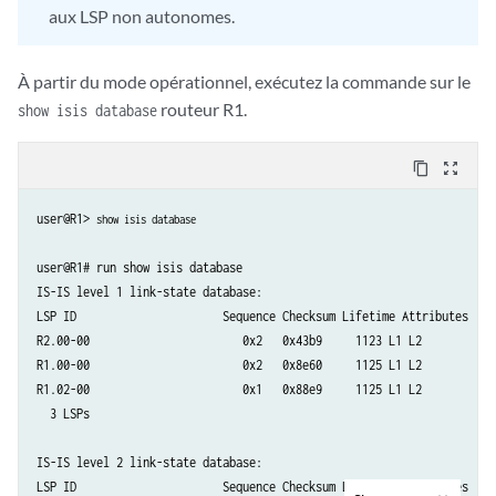
aux LSP non autonomes.
À partir du mode opérationnel, exécutez la commande sur le
routeur R1.
show isis database
content_copy
zoom_out_map
user@R1> 
show isis database
user@R1# run show isis database

IS-IS level 1 link-state database:

LSP ID                      Sequence Checksum Lifetime Attributes

R2.00-00                       0x2   0x43b9     1123 L1 L2

R1.00-00                       0x2   0x8e60     1125 L1 L2

R1.02-00                       0x1   0x88e9     1125 L1 L2

  3 LSPs

IS-IS level 2 link-state database:

LSP ID                      Sequence Checksum Lifetime Attributes
