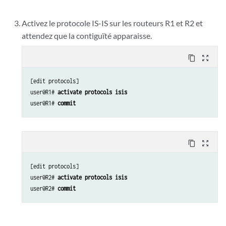
Activez le protocole IS-IS sur les routeurs R1 et R2 et
attendez que la contiguïté apparaisse.
content_copy
zoom_out_map
[edit protocols]

user@R1#
 activate protocols isis
user@R1#
 commit
content_copy
zoom_out_map
[edit protocols]

user@R2#
 activate protocols isis
user@R2#
 commit