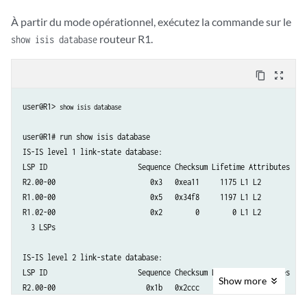
À partir du mode opérationnel, exécutez la commande sur le
routeur R1.
show isis database
content_copy
zoom_out_map
user@R1> 
show isis database
user@R1# run show isis database

IS-IS level 1 link-state database:

LSP ID                      Sequence Checksum Lifetime Attributes

R2.00-00                       0x3   0xea11     1175 L1 L2

R1.00-00                       0x5   0x34f8     1197 L1 L2

R1.02-00                       0x2        0        0 L1 L2

  3 LSPs

IS-IS level 2 link-state database:

LSP ID                      Sequence Checksum Lifetime Attributes

Show
more
R2.00-00                      0x1b   0x2ccc     1175 L1 L2

R3.00-00                      0x21   0xb15e      865 L1 L2
