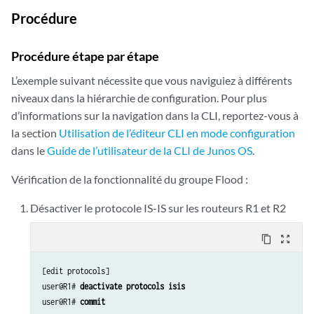
R3.02-00                       0xb   0xdac3      839 L1 L2

Procédure
R3.03-00                       0xc   0xd1ca      865 L1 L2

R3.04-00                       0x8   0x33ff      618 L1 L2

Procédure étape par étape
R1.00-00                       0xb   0x2cfa     1197 L1 L2

R1.02-00                       0x8        0        0 L1 L2

L’exemple suivant nécessite que vous naviguiez à différents
R4.00-00                       0xc   0x40c3      621 L1 L2 

niveaux dans la hiérarchie de configuration. Pour plus
d’informations sur la navigation dans la CLI, reportez-vous à
la section
Utilisation de l’éditeur CLI en mode configuration
dans le
Guide de l’utilisateur de la CLI de Junos OS
.
Vérification de la fonctionnalité du groupe Flood :
Désactiver le protocole IS-IS sur les routeurs R1 et R2
content_copy
zoom_out_map
[edit protocols]

user@R1#
 deactivate protocols isis
user@R1#
 commit