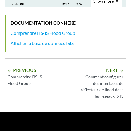
Show
more
R2.00-00                      0x1a   0x7485     1148 L1 L2

R1.00-00                       0x9   0xddaf     1150 L1 L2

R1.02-00                       0x1   0x88e9     1150 L1 L2

DOCUMENTATION CONNEXE
  3 LSPs 

Comprendre l’IS-IS Flood Group
Afficher la base de données ISIS
PREVIOUS
NEXT
arrow_backward
arrow_forward
Comprendre l’IS-IS
Comment configurer
Flood Group
des interfaces de
réflecteur de flood dans
les réseaux IS-IS