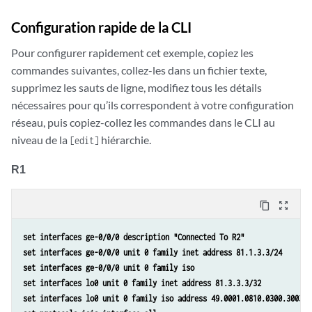
Configuration rapide de la CLI
Pour configurer rapidement cet exemple, copiez les
commandes suivantes, collez-les dans un fichier texte,
supprimez les sauts de ligne, modifiez tous les détails
nécessaires pour qu’ils correspondent à votre configuration
réseau, puis copiez-collez les commandes dans le CLI au
niveau de la
hiérarchie.
[edit]
R1
content_copy
zoom_out_map
set interfaces ge-0/0/0 description "Connected To R2" 
set interfaces ge-0/0/0 unit 0 family inet address 81.1.3.3/24
set interfaces ge-0/0/0 unit 0 family iso
set interfaces lo0 unit 0 family inet address 81.3.3.3/32
set interfaces lo0 unit 0 family iso address 49.0001.0810.0300.3003.0