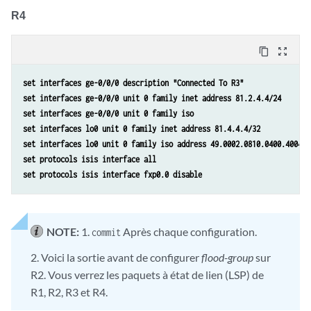
R4
content_copy
zoom_out_map
set interfaces ge-0/0/0 description "Connected To R3"
set interfaces ge-0/0/0 unit 0 family inet address 81.2.4.4/24
set interfaces ge-0/0/0 unit 0 family iso
set interfaces lo0 unit 0 family inet address 81.4.4.4/32
set interfaces lo0 unit 0 family iso address 49.0002.0810.0400.4004.0
set protocols isis interface all
set protocols isis interface fxp0.0 disable
NOTE:
1.
Après chaque configuration.
commit
2. Voici la sortie avant de configurer
flood-group
sur
R2. Vous verrez les paquets à état de lien (LSP) de
R1, R2, R3 et R4.