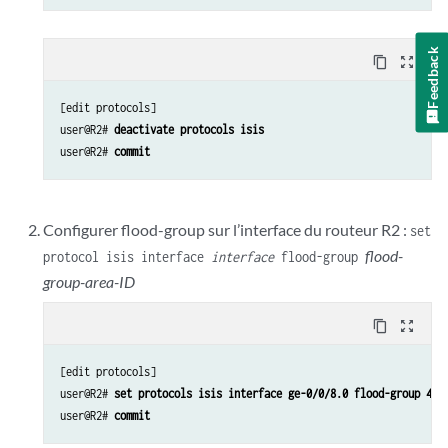
Feedback
content_copy
zoom_out_map
[edit protocols]

user@R2#
 deactivate protocols isis
user@R2#
 commit
Configurer flood-group sur l’interface du routeur R2 :
set
flood-
protocol isis interface
interface
flood-group
group-area-ID
content_copy
zoom_out_map
[edit protocols]

user@R2#
 set protocols isis interface ge-0/0/8.0 flood-group 49.
user@R2#
 commit