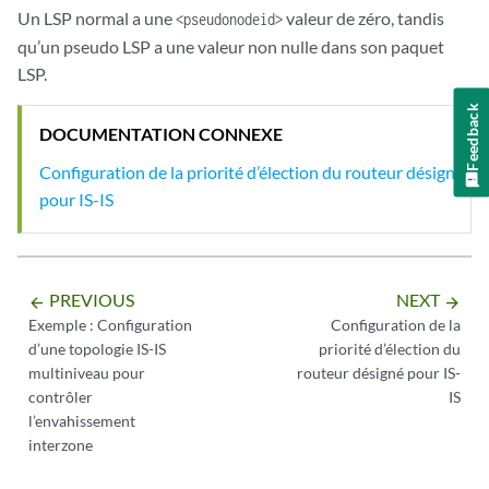
Un LSP normal a une
valeur de zéro, tandis
<pseudonodeid>
qu’un pseudo LSP a une valeur non nulle dans son paquet
LSP.
Feedback
DOCUMENTATION CONNEXE
Configuration de la priorité d’élection du routeur désigné
pour IS-IS
PREVIOUS
NEXT
arrow_backward
arrow_forward
Exemple : Configuration
Configuration de la
d’une topologie IS-IS
priorité d’élection du
multiniveau pour
routeur désigné pour IS-
contrôler
IS
l’envahissement
interzone