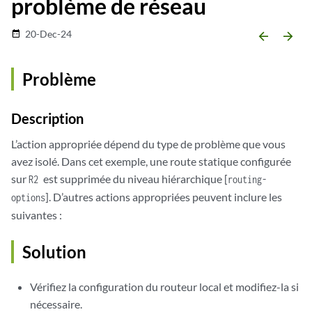
problème de réseau
20-Dec-24
date_range
arrow_backward
arrow_forward
Problème
Description
L’action appropriée dépend du type de problème que vous
avez isolé. Dans cet exemple, une route statique configurée
sur
est supprimée du niveau hiérarchique [
R2
routing-
]. D’autres actions appropriées peuvent inclure les
options
suivantes :
Solution
Vérifiez la configuration du routeur local et modifiez-la si
nécessaire.