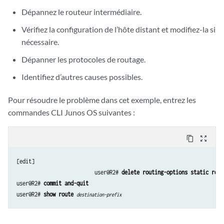
Dépannez le routeur intermédiaire.
Vérifiez la configuration de l’hôte distant et modifiez-la si
nécessaire.
Dépanner les protocoles de routage.
Identifiez d’autres causes possibles.
Pour résoudre le problème dans cet exemple, entrez les
commandes CLI Junos OS suivantes :
content_copy
zoom_out_map
[edit]

                          user@R2# 
delete routing-options static rout
user@R2#
 commit and-quit
user@R2# 
show route 
destination-prefix