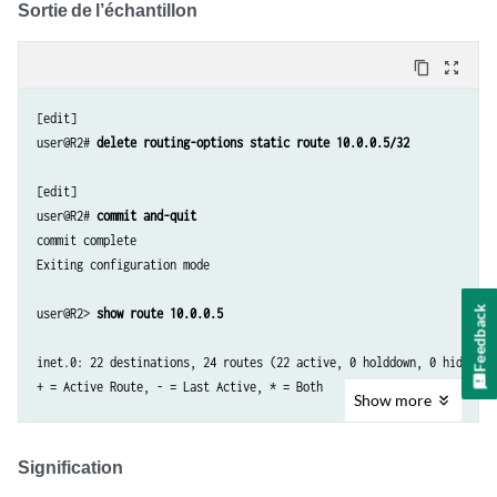
Sortie de l’échantillon
content_copy
zoom_out_map
[edit]

user@R2# 
delete routing-options static route 10.0.0.5/32
[edit]

user@R2# 
commit and-quit
commit complete

Exiting configuration mode

Feedback
user@R2> 
show route 10.0.0.5
inet.0: 22 destinations, 24 routes (22 active, 0 holddown, 0 hidden)

+ = Active Route, - = Last Active, * = Both

Show
more
10.0.0.5/32        *
[BGP/170] 3d 20:26:17, MED 5, localpref 100
AS path: 65001 I
Signification