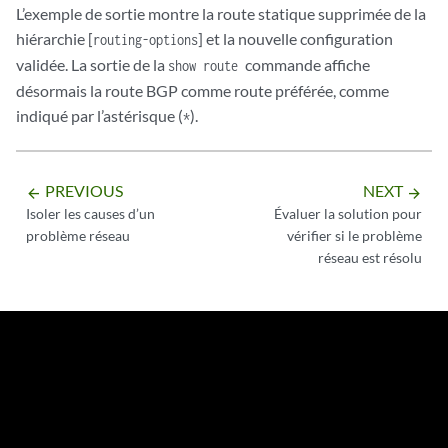
L’exemple de sortie montre la route statique supprimée de la
hiérarchie [
] et la nouvelle configuration
routing-options
validée. La sortie de la
commande affiche
show route
désormais la route BGP comme route préférée, comme
indiqué par l’astérisque (
).
*
PREVIOUS
NEXT
arrow_backward
arrow_forward
Isoler les causes d’un
Évaluer la solution pour
problème réseau
vérifier si le problème
réseau est résolu