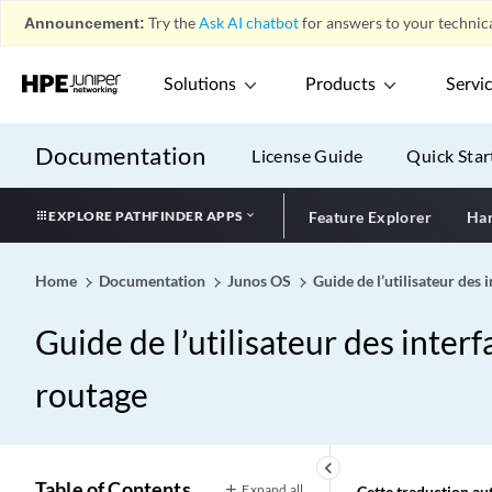
Announcement:
Try the
Ask AI chatbot
for answers to your technica
Solutions
Products
Servi
Documentation
License Guide
Quick Star
EXPLORE PATHFINDER APPS
Feature Explorer
Har
Home
Documentation
Junos OS
Guide de l’utilisateur des
Guide de l’utilisateur des inte
routage
keyboard_arrow_left
Table of Contents
Expand all
Cette traduction aut