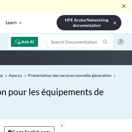
close
HPE Aruba Networking
Learn
arrow_forward
documentation
Ask AI
ge
Aperçu
Présentation des services nouvelle génération
ion pour les équipements de
keyboard_arrow_right
Go to English page