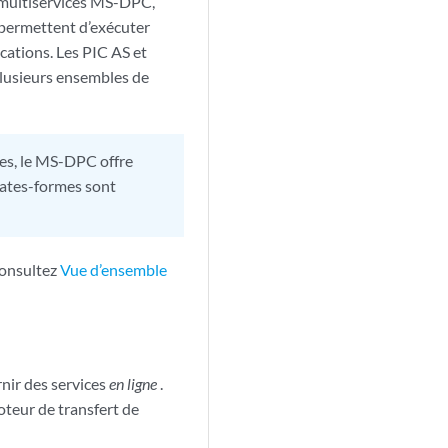
té multiservices MS-DPC,
 permettent d’exécuter
cations. Les PIC AS et
plusieurs ensembles de
es, le MS-DPC offre
lates-formes sont
 consultez
Vue d’ensemble
nir des services
en ligne
.
moteur de transfert de