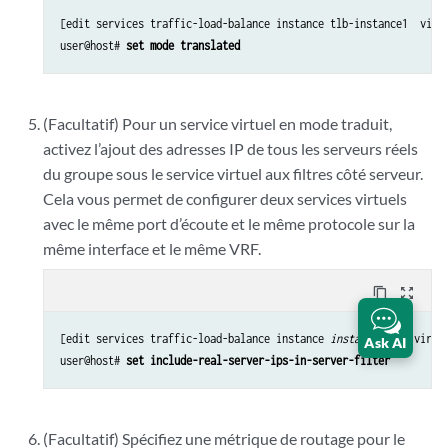
[edit services traffic-load-balance instance tlb-instance1  virtu
user@host# 
set mode translated
(Facultatif) Pour un service virtuel en mode traduit,
activez l’ajout des adresses IP de tous les serveurs réels
du groupe sous le service virtuel aux filtres côté serveur.
Cela vous permet de configurer deux services virtuels
avec le même port d’écoute et le même protocole sur la
même interface et le même VRF.
content_copy
zoom_out_map
[edit services traffic-load-balance instance 
instance-name
 virtu
Ask AI
user@host# 
set include-real-server-ips-in-server-filter
(Facultatif) Spécifiez une métrique de routage pour le