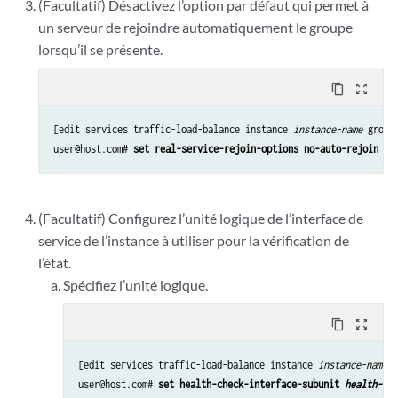
(Facultatif) Désactivez l’option par défaut qui permet à
un serveur de rejoindre automatiquement le groupe
lorsqu’il se présente.
content_copy
zoom_out_map
[edit services traffic-load-balance instance 
instance-name
 group
user@host.com# 
set real-service-rejoin-options no-auto-rejoin
(Facultatif) Configurez l’unité logique de l’interface de
service de l’instance à utiliser pour la vérification de
l’état.
Spécifiez l’unité logique.
content_copy
zoom_out_map
[edit services traffic-load-balance instance 
instance-name
 g
user@host.com# 
set health-check-interface-subunit 
health-che