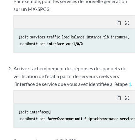
Par exemple, pour les services de nouvelle génération
sur un MX-SPC3 :
content_copy
zoom_out_map
[edit services traffic-load-balance instance tlb-instance1]

user@host# 
set interface vms-1/0/0
Activez l’acheminement des réponses des paquets de
vérification de l’état à partir de serveurs réels vers
l’interface de service que vous avez identifiée à l’étape
1
.
content_copy
zoom_out_map
[edit interfaces]

user@host# 
set 
interface-name
 unit 0 ip-address-owner service-pl