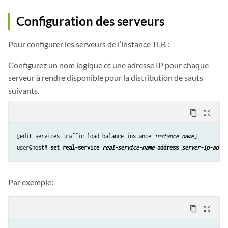
Configuration des serveurs
Pour configurer les serveurs de l’instance TLB :
Configurez un nom logique et une adresse IP pour chaque
serveur à rendre disponible pour la distribution de sauts
suivants.
content_copy
zoom_out_map
[edit services traffic-load-balance instance 
instance-name
]

user@host# 
set real-service 
real-service-name
 address 
server-ip-addre
Par exemple:
content_copy
zoom_out_map