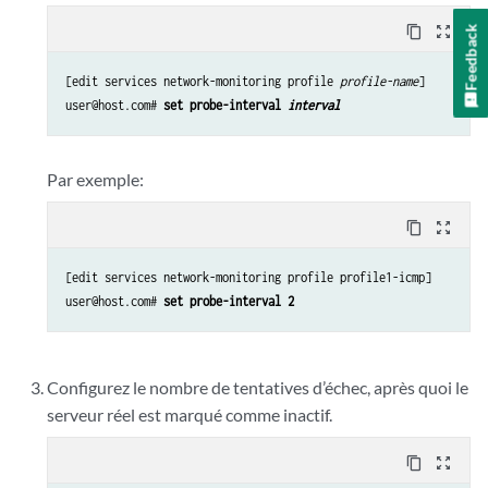
Feedback
content_copy
zoom_out_map
[edit services network-monitoring profile 
profile-name
]

user@host.com# 
set probe-interval 
interval
Par exemple:
content_copy
zoom_out_map
[edit services network-monitoring profile profile1-icmp]

user@host.com# 
set probe-interval 2
Configurez le nombre de tentatives d’échec, après quoi le
serveur réel est marqué comme inactif.
content_copy
zoom_out_map