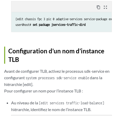
content_copy
zoom_out_map
[edit chassis fpc 3 pic 0 adaptive-services service-package exten
user@host# 
set package jservices-traffic-dird
Configuration d’un nom d’instance
TLB
Avant de configurer TLB, activez le processus sdk-service en
configurant
dans la
system processes sdk-service enable
hiérarchie [edit].
Pour configurer un nom pour l’instance TLB :
Au niveau de la
[edit services traffic-load-balance]
hiérarchie, identifiez le nom de l’instance TLB.