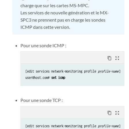
charge que sur les cartes MS-MPC.
Les services de nouvelle génération et le MX-
SPC3 ne prennent pas en charge les sondes
ICMP dans cette version.
Pour une sonde ICMP :
content_copy
zoom_out_map
[edit services network-monitoring profile 
profile-name
]

user@host.com# 
set icmp
Pour une sonde TCP :
content_copy
zoom_out_map
[edit services network-monitoring profile 
profile-name
]
