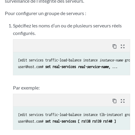
surveillance de l’intégrité des serveurs.
Pour configurer un groupe de serveurs :
Spécifiez les noms d’un ou de plusieurs serveurs réels
configurés.
content_copy
zoom_out_map
[edit services traffic-load-balance instance 
instance-name
 group
user@host.com# 
set real-services 
real-service-name
, ...
Par exemple:
content_copy
zoom_out_map
[edit services traffic-load-balance instance tlb-instance1 groups
user@host.com# 
set real-services [ rs138 rs139 rs140 ]