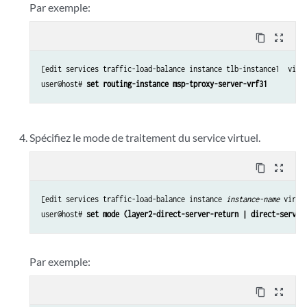
Par exemple:
content_copy
zoom_out_map
[edit services traffic-load-balance instance tlb-instance1  virtu
user@host# 
set routing-instance msp-tproxy-server-vrf31
Spécifiez le mode de traitement du service virtuel.
content_copy
zoom_out_map
[edit services traffic-load-balance instance 
instance-name
 virtu
user@host# 
set mode (layer2-direct-server-return | direct-server
Par exemple:
content_copy
zoom_out_map