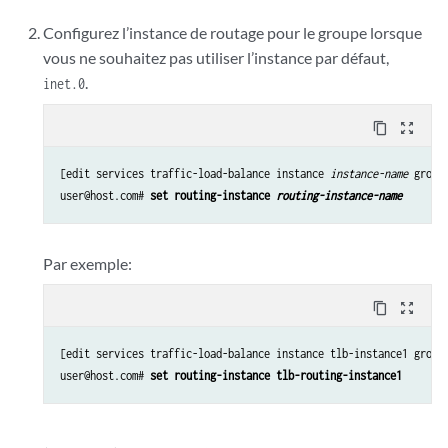
Configurez l’instance de routage pour le groupe lorsque
vous ne souhaitez pas utiliser l’instance par défaut,
.
inet.0
content_copy
zoom_out_map
[edit services traffic-load-balance instance 
instance-name
 group
user@host.com# 
set routing-instance 
routing-instance-name
Par exemple:
content_copy
zoom_out_map
[edit services traffic-load-balance instance tlb-instance1 groups
user@host.com# 
set routing-instance tlb-routing-instance1