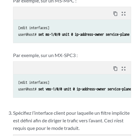
Par exemple, sur un MS-MPC :
content_copy
zoom_out_map
[edit interfaces]

user@host# 
set ms-1/0/0 unit 0 ip-address-owner service-plane
Par exemple, sur un MX-SPC3 :
content_copy
zoom_out_map
[edit interfaces]

user@host# 
set vms-1/0/0 unit 0 ip-address-owner service-plane
Spécifiez l’interface client pour laquelle un filtre implicite
est défini afin de diriger le trafic vers l’avant. Ceci n’est
requis que pour le mode traduit.