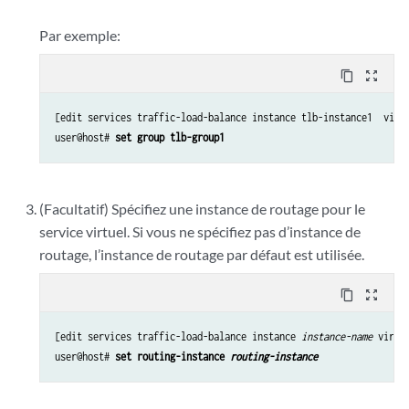
Par exemple:
content_copy
zoom_out_map
[edit services traffic-load-balance instance tlb-instance1  virtu
user@host# 
set group tlb-group1
(Facultatif) Spécifiez une instance de routage pour le
service virtuel. Si vous ne spécifiez pas d’instance de
routage, l’instance de routage par défaut est utilisée.
content_copy
zoom_out_map
[edit services traffic-load-balance instance 
instance-name
 virtu
user@host# 
set routing-instance 
routing-instance