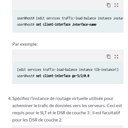
content_copy
zoom_out_map
user@host# [edit services traffic-load-balance instance 
instance
user@host# 
set client-interface 
interface-name
Par exemple:
content_copy
zoom_out_map
[edit services traffic-load-balance instance tlb-instance1]

user@host# 
set client-interface ge-5/2/0.0
Spécifiez l’instance de routage virtuelle utilisée pour
acheminer le trafic de données vers les serveurs. Ceci est
requis pour le SLT et le DSR de couche 3 ; il est facultatif
pour les DSR de couche 2.