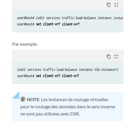
content_copy
zoom_out_map
user@host# [edit services traffic-load-balance instance 
instance
user@host# 
set client-vrf 
client-vrf
Par exemple:
content_copy
zoom_out_map
[edit services traffic-load-balance instance tlb-instance1]

user@host# 
set client-vrf client-vrf
NOTE:
Les instances de routage virtuelles
pour le routage des données dans le sens inverse
ne sont pas utilisées avec DSR.