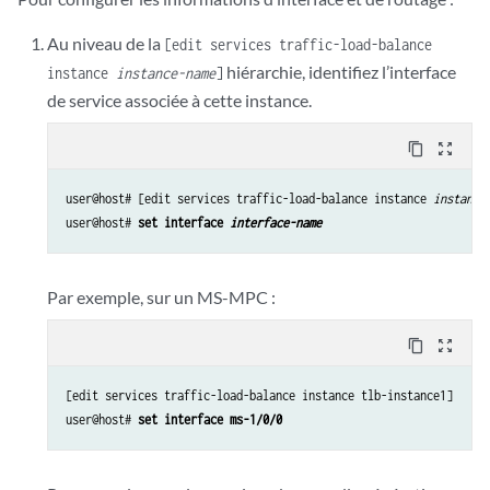
Au niveau de la
[edit services traffic-load-balance
hiérarchie, identifiez l’interface
instance
instance-name
]
de service associée à cette instance.
content_copy
zoom_out_map
user@host# [edit services traffic-load-balance instance 
instance
user@host# 
set interface 
interface-name
Par exemple, sur un MS-MPC :
content_copy
zoom_out_map
[edit services traffic-load-balance instance tlb-instance1]

user@host# 
set interface ms-1/0/0