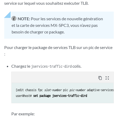
service sur lequel vous souhaitez exécuter TLB.
NOTE:
Pour les services de nouvelle génération
et la carte de services MX-SPC3, vous n’avez pas
besoin de charger ce package.
Pour charger le package de services TLB sur un pic de service
:
Chargez le
colis.
jservices-traffic-dird
content_copy
zoom_out_map
[edit chassis fpc 
slot-number
 pic 
pic-number
 adaptive-services s
user@host# 
set package jservices-traffic-dird
Par exemple: