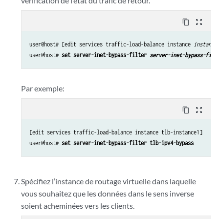
vérification de l’état du trafic de retour.
content_copy
zoom_out_map
user@host# [edit services traffic-load-balance instance 
instance
user@host# 
set server-inet-bypass-filter 
server-inet-bypass-filt
Par exemple:
content_copy
zoom_out_map
[edit services traffic-load-balance instance tlb-instance1]

user@host# 
set server-inet-bypass-filter tlb-ipv4-bypass
Spécifiez l’instance de routage virtuelle dans laquelle
vous souhaitez que les données dans le sens inverse
soient acheminées vers les clients.