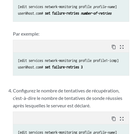
[edit services network-monitoring profile 
profile-name
]

user@host.com# 
set failure-retries 
number-of-retries 
Par exemple:
content_copy
zoom_out_map
[edit services network-monitoring profile profile1-icmp]

user@host.com# 
set failure-retries 3
Configurez le nombre de tentatives de récupération,
c’est-à-dire le nombre de tentatives de sonde réussies
après lesquelles le serveur est déclaré.
content_copy
zoom_out_map
[edit services network-monitoring profile 
profile-name
]
