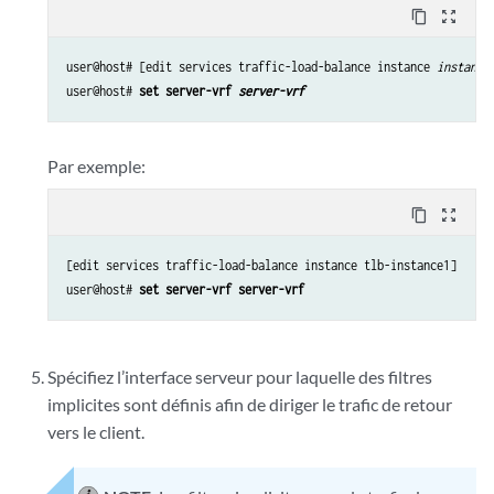
content_copy
zoom_out_map
user@host# [edit services traffic-load-balance instance 
instance
user@host# 
set server-vrf 
server-vrf
Par exemple:
content_copy
zoom_out_map
[edit services traffic-load-balance instance tlb-instance1]

user@host# 
set server-vrf server-vrf
Spécifiez l’interface serveur pour laquelle des filtres
implicites sont définis afin de diriger le trafic de retour
vers le client.