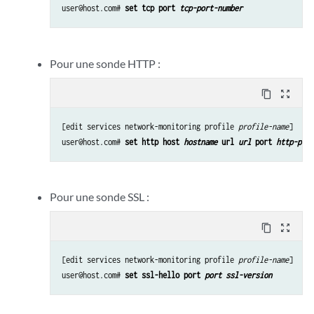
user@host.com# 
set tcp port 
tcp-port-number
Pour une sonde HTTP :
content_copy
zoom_out_map
[edit services network-monitoring profile 
profile-name
]

user@host.com# 
set http host 
hostname
 url 
url
 port 
http-port
Pour une sonde SSL :
content_copy
zoom_out_map
[edit services network-monitoring profile 
profile-name
]

user@host.com# 
set ssl-hello port 
port
ssl-version