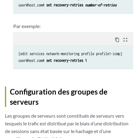
user@host.com# 
set recovery-retries 
number-of-retries 
Par exemple:
content_copy
zoom_out_map
[edit services network-monitoring profile profile1-icmp]

user@host.com# 
set recovery-retries 1
Configuration des groupes de
serveurs
Les groupes de serveurs sont constitués de serveurs vers
lesquels le trafic est distribué par le biais d’une distribution
de sessions sans état basée sur le hachage et d’une