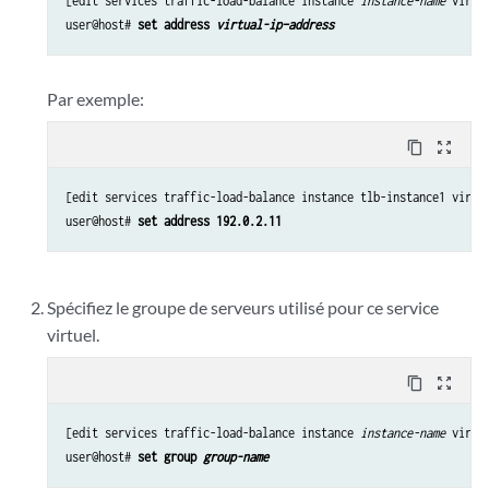
[edit services traffic-load-balance instance 
instance-name
 virtu
user@host# 
set address 
virtual-ip–address
Par exemple:
content_copy
zoom_out_map
[edit services traffic-load-balance instance tlb-instance1 virtua
user@host# 
set address 192.0.2.11
Spécifiez le groupe de serveurs utilisé pour ce service
virtuel.
content_copy
zoom_out_map
[edit services traffic-load-balance instance 
instance-name
 virtu
user@host# 
set group 
group-name