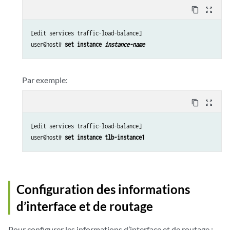
content_copy
zoom_out_map
[edit services traffic-load-balance]

user@host# 
set instance 
instance-name
Par exemple:
content_copy
zoom_out_map
[edit services traffic-load-balance]

user@host# 
set instance tlb-instance1
Configuration des informations
d’interface et de routage
Pour configurer les informations d’interface et de routage :