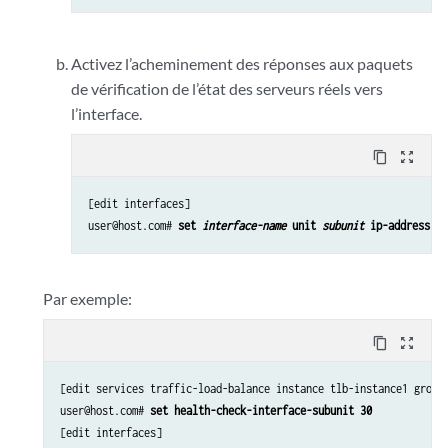
Activez l’acheminement des réponses aux paquets
de vérification de l’état des serveurs réels vers
l’interface.
content_copy
zoom_out_map
[edit interfaces]

user@host.com# 
set 
interface-name
 unit 
subunit
 ip-address-ow
Par exemple:
content_copy
zoom_out_map
[edit services traffic-load-balance instance tlb-instance1 group 
user@host.com# 
set health-check-interface-subunit 30
[edit interfaces]
