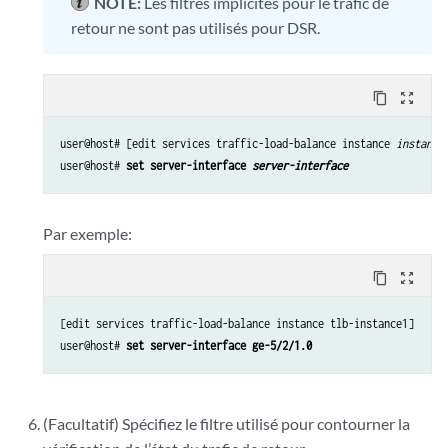
NOTE:
Les filtres implicites pour le trafic de
retour ne sont pas utilisés pour DSR.
content_copy
zoom_out_map
user@host# [edit services traffic-load-balance instance 
instance
user@host# 
set server-interface 
server-interface
Par exemple:
content_copy
zoom_out_map
[edit services traffic-load-balance instance tlb-instance1]

user@host# 
set server-interface ge-5/2/1.0
(Facultatif) Spécifiez le filtre utilisé pour contourner la