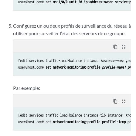
user@host.com# 
set ms-1/0/0 unit 30 ip-address-owner service-pla
Configurez un ou deux profils de surveillance du réseau à
utiliser pour surveiller l’état des serveurs de ce groupe.
content_copy
zoom_out_map
[edit services traffic-load-balance instance 
instance-name
 group
user@host.com# 
set network-monitoring-profile 
profile-name1 prof
Par exemple:
content_copy
zoom_out_map
[edit services traffic-load-balance instance tlb-instance1 groups
user@host.com# 
set network-monitoring-profile profile1-icmp prof