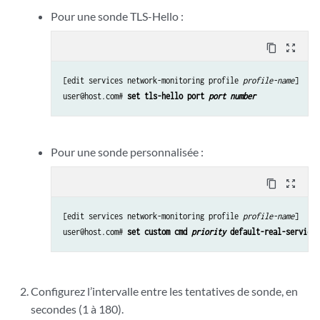
Pour une sonde TLS-Hello :
content_copy
zoom_out_map
[edit services network-monitoring profile 
profile-name
]

user@host.com# 
set tls-hello port 
port number
Pour une sonde personnalisée :
content_copy
zoom_out_map
[edit services network-monitoring profile 
profile-name
]

user@host.com# 
set custom cmd 
priority
 default-real-service-
Configurez l’intervalle entre les tentatives de sonde, en
secondes (1 à 180).