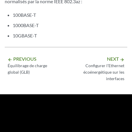
normalisés par la norme IEEE 802.3az :
100BASE-T
1000BASE-T
10GBASE-T
PREVIOUS
NEXT
arrow_backward
arrow_forward
Équilibrage de charge
Configurer l’Ethernet
global (GLB)
écoénergétique sur les
interfaces