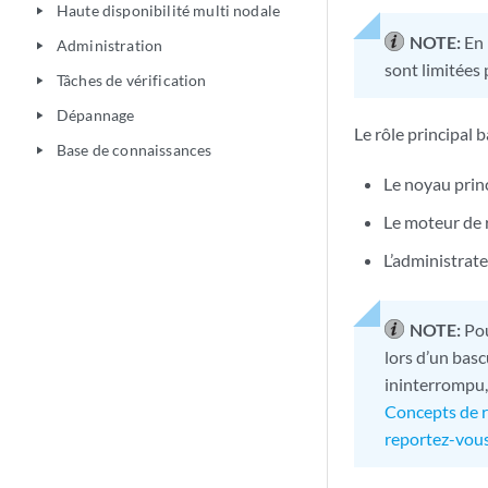
Haute disponibilité multi nodale
play_arrow
NOTE:
En 
Administration
play_arrow
sont limitées 
Tâches de vérification
play_arrow
Dépannage
play_arrow
Le rôle principal 
Base de connaissances
play_arrow
Le noyau prin
Le moteur de r
L’administrat
NOTE:
Pou
lors d’un bas
ininterrompu,
Concepts de 
reportez-vous