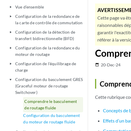
Vue d’ensemble
play_arrow
AVERTISSEME
Configuration de la redondance de
play_arrow
Cette page va êtr
la carte de contrôle de commutation
raisonnables dép
Configuration de la détection de
garantir l'exacti
play_arrow
transfert bidirectionnelle (BFD)
référer à la versi
Configuration de la redondance du
play_arrow
Compren
moteur de routage
Configuration de l’équilibrage de
play_arrow
20-Dec-24
date_range
charge
Configuration du basculement GRES
play_arrow
Comprendr
(Graceful moteur de routage
Switchover)
Cette rubrique con
Comprendre le basculement
de routage fluide
Concepts de 
Configuration du basculement
Effets d’un b
du moteur de routage fluide
Commutation f