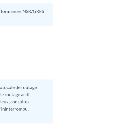
 performances NSR/GRES
rotocole de routage
e routage actif
ieux, consultez
f ininterrompu,