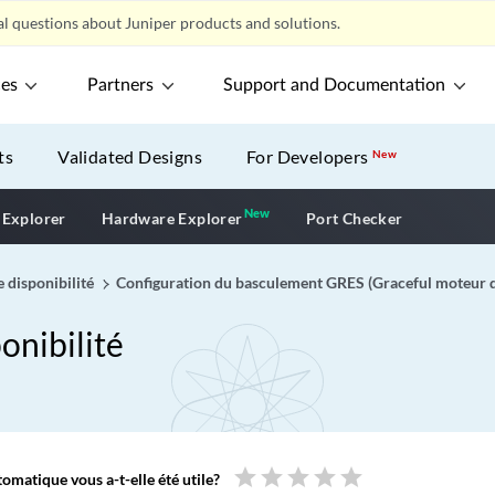
l questions about Juniper products and solutions.
ces
Partners
Support and Documentation
ts
Validated Designs
For Developers
New
New
New application
 Explorer
Hardware Explorer
Port Checker
e disponibilité
Configuration du basculement GRES (Graceful moteur 
onibilité
star
star
star
star
star
omatique vous a-t-elle été utile?