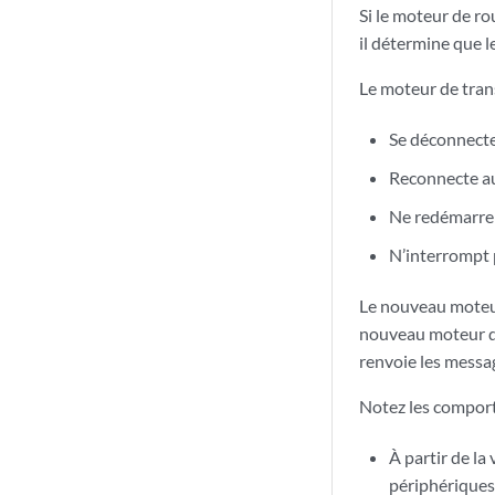
Si le moteur de ro
il détermine que l
Le moteur de tran
Se déconnecte
Reconnecte au
Ne redémarre
N’interrompt p
Le nouveau moteur 
nouveau moteur de 
renvoie les messag
Notez les compor
À partir de la
périphériques