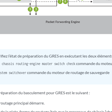
ifiez l’état de préparation du GRES en exécutant les deux éléments
commande du moteur 
t chassis routing-engine master switch check
commande du moteur de routage de sauvegarde
ystem switchover
réparation du basculement pour GRES est le suivant :
routage principal démarre.
de la plate-forme de routage (tels que le processus de châssis [ch