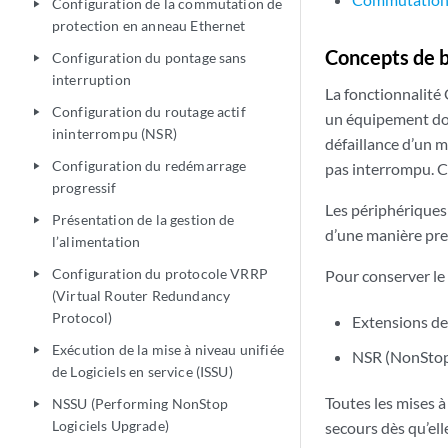
Configuration de la commutation de
play_arrow
protection en anneau Ethernet
Concepts de 
Configuration du pontage sans
play_arrow
interruption
La fonctionnalité
Configuration du routage actif
play_arrow
un équipement dot
ininterrompu (NSR)
défaillance d’un m
Configuration du redémarrage
pas interrompu. C
play_arrow
progressif
Les périphériques
Présentation de la gestion de
play_arrow
d’une manière pres
l’alimentation
Configuration du protocole VRRP
Pour conserver le
play_arrow
(Virtual Router Redundancy
Protocol)
Extensions de
Exécution de la mise à niveau unifiée
play_arrow
NSR (NonStop
de Logiciels en service (ISSU)
Toutes les mises 
NSSU (Performing NonStop
play_arrow
Logiciels Upgrade)
secours dès qu’ell