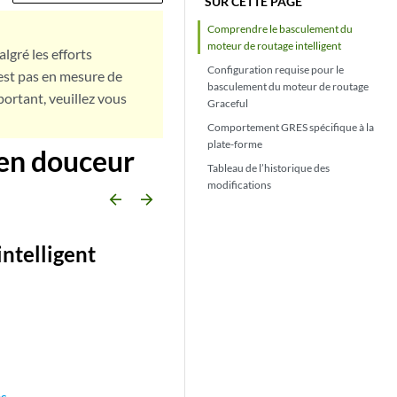
SUR CETTE PAGE
Comprendre le basculement du
moteur de routage intelligent
lgré les efforts
Configuration requise pour le
est pas en mesure de
basculement du moteur de routage
portant, veuillez vous
Graceful
Comportement GRES spécifique à la
plate-forme
en douceur
Tableau de l’historique des
modifications
arrow_backward
arrow_forward
ntelligent
es