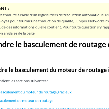
NT :
e traduite à l'aide d'un logiciel tiers de traduction automatique. Ma
loyés pour fournir une traduction de qualité, Juniper Networks n'
tude des informations qu'elle contient. Pour toute question s'y rap
on anglaise de la page.
dre le basculement de routage 
e le basculement du moteur de routage i
tient les sections suivantes :
basculement du moteur de routage gracieux
asculement de moteur de routage
luide du moteur de routage sur les interfaces de services agrégé