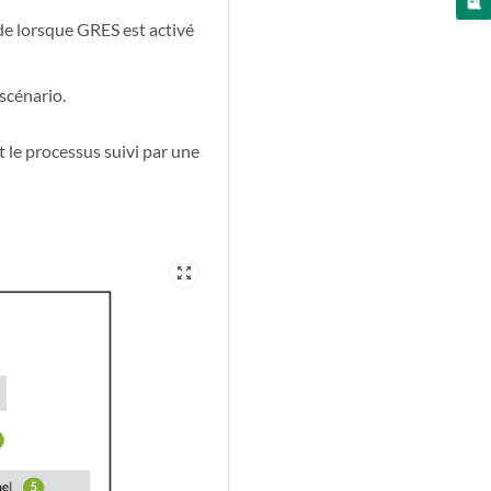
de lorsque GRES est activé
scénario.
 le processus suivi par une
zoom_out_map