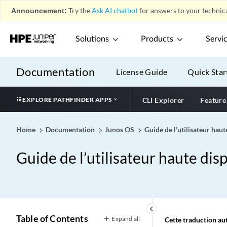
Announcement:
Try the
Ask AI chatbot
for answers to your technica
Solutions
Products
Servi
Documentation
License Guide
Quick Star
EXPLORE PATHFINDER APPS
CLI Explorer
Feature
Home
Documentation
Junos OS
Guide de l’utilisateur haut
Guide de l’utilisateur haute disp
keyboard_arrow_left
Table of Contents
Expand all
Cette traduction aut