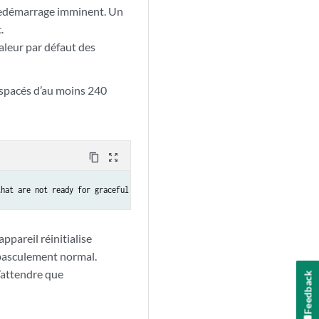
 redémarrage imminent. Un
.
aleur par défaut des
espacés d’au moins 240
content_copy
zoom_out_map
that are not ready for graceful switchover might be reset
ppareil réinitialise
 basculement normal.
attendre que
Feedback