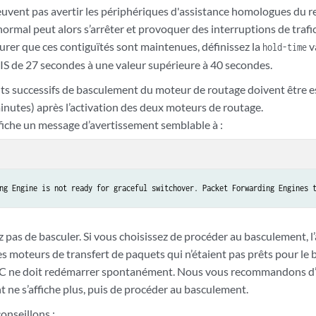
euvent pas avertir les périphériques d'assistance homologues du
rmal peut alors s’arrêter et provoquer des interruptions de trafic
urer que ces contiguïtés sont maintenues, définissez la
v
hold-time
-IS de 27 secondes à une valeur supérieure à 40 secondes.
s successifs de basculement du moteur de routage doivent être 
inutes) après l’activation des deux moteurs de routage.
affiche un message d’avertissement semblable à :
ng Engine is not ready for graceful switchover. Packet Forwarding Engines 
z pas de basculer. Si vous choisissez de procéder au basculement, l’a
s moteurs de transfert de paquets qui n’étaient pas prêts pour le
C ne doit redémarrer spontanément. Nous vous recommandons d’
t ne s’affiche plus, puis de procéder au basculement.
onseillons :