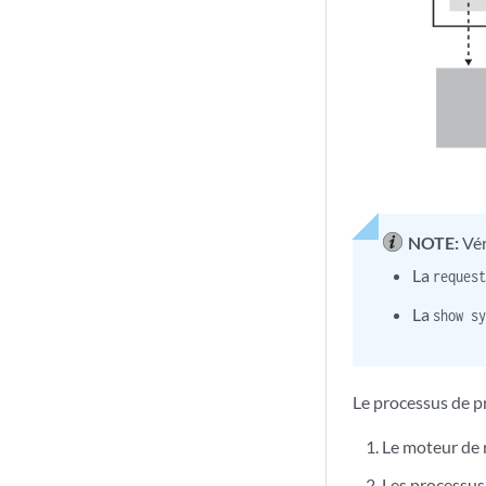
NOTE:
Vér
La
reques
La
show s
Le processus de p
Le moteur de 
Les processus 