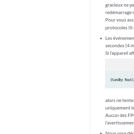
gracieux ne p
redémarrage no
Pour vous ass
protocoles IS
Les événement
secondes (4 m
Si l’appareil 
Standby Routi
alors ne tente
uniquement le
Aucun des FP
l’avertissemen
Nous
vous
déc