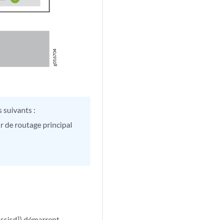
 suivants :
de routage principal
assisd]) démarrent.