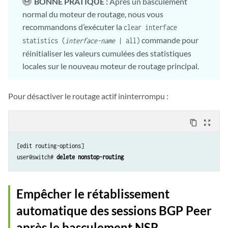
BONNE PRATIQUE :
Après un basculement
normal du moteur de routage, nous vous
recommandons d’exécuter la
clear interface
commande pour
statistics (
interface-name
| all)
réinitialiser les valeurs cumulées des statistiques
locales sur le nouveau moteur de routage principal.
Pour désactiver le routage actif ininterrompu :
content_copy
zoom_out_map
[edit routing-options]

user@switch# 
delete nonstop-routing
Empêcher le rétablissement
automatique des sessions BGP Peer
après le basculement NSR