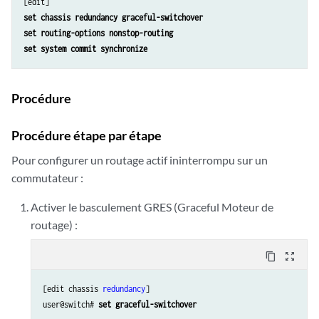
                disable;

            }

set chassis redundancy graceful-switchover
            interface lo0.0 {

set routing-options nonstop-routing
                passive;

set system commit synchronize
            }

        }

    }

Procédure
}

policy-options {

Procédure étape par étape
    policy-statement BGP_export {

        term direct {

Pour configurer un routage actif ininterrompu sur un
            from {

commutateur :
                protocol direct;

            }

Activer le basculement GRES (Graceful Moteur de
            then accept;

routage) :
        }

        term final {

content_copy
zoom_out_map
            then reject;

        }

[edit chassis 
redundancy
]

    }

user@switch# 
set graceful-switchover