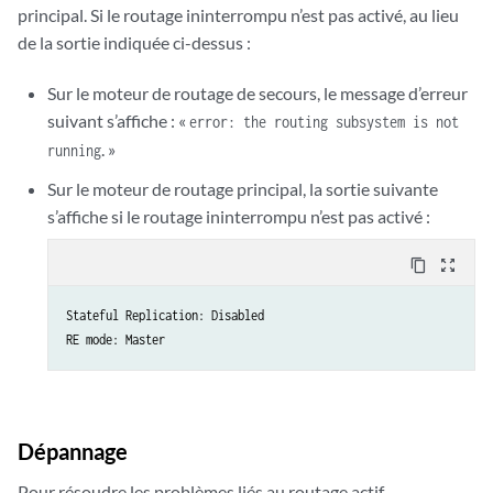
principal. Si le routage ininterrompu n’est pas activé, au lieu
de la sortie indiquée ci-dessus :
Sur le moteur de routage de secours, le message d’erreur
suivant s’affiche : «
error: the routing subsystem is not
. »
running
Sur le moteur de routage principal, la sortie suivante
s’affiche si le routage ininterrompu n’est pas activé :
content_copy
zoom_out_map
Stateful Replication: Disabled

RE mode: Master
Dépannage
Pour résoudre les problèmes liés au routage actif