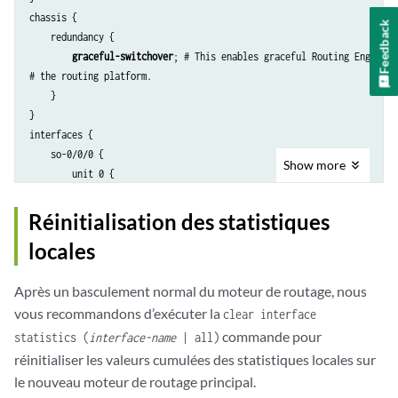
chassis {

Feedback
    redundancy {

graceful-switchover
; # This enables graceful Routing Engine s
# the routing platform.

    }

}

interfaces {

    so-0/0/0 {

Show
more
        unit 0 {

            family inet {

                address 10.0.1.1/30;

Réinitialisation des statistiques
            }

locales
            family iso;

        }

Après un basculement normal du moteur de routage, nous
    }

    so-0/0/1 {

vous recommandons d’exécuter la
clear interface
        unit 0 {

commande pour
statistics (
interface-name
| all)
            family inet {

réinitialiser les valeurs cumulées des statistiques locales sur
                address 10.1.1.1/30;

le nouveau moteur de routage principal.
            }
