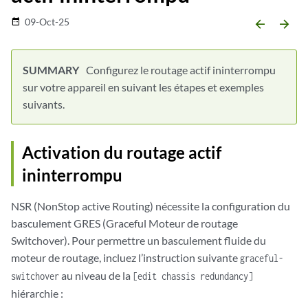
09-Oct-25
date_range
arrow_backward
arrow_forward
Configurez le routage actif ininterrompu
sur votre appareil en suivant les étapes et exemples
suivants.
Activation du routage actif
ininterrompu
NSR (NonStop active Routing) nécessite la configuration du
basculement GRES (Graceful Moteur de routage
Switchover). Pour permettre un basculement fluide du
moteur de routage, incluez l’instruction suivante
graceful-
au niveau de la
switchover
[edit chassis redundancy]
hiérarchie :