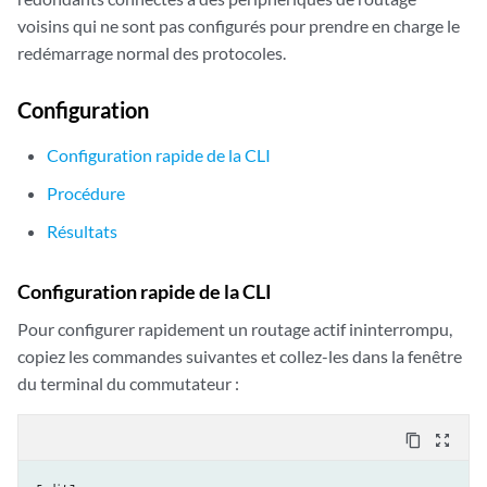
traceoptions
 {

voisins qui ne sont pas configurés pour prendre en charge le
flag nsr-synchronization detail;
 # This logs nonstop acti
redémarrage normal des protocoles.
# for IS-IS.

        }

Configuration
        interface all;

        interface fxp0.0 {

Configuration rapide de la CLI
            disable;

        }

Procédure
        interface lo0.0 {

            passive;

Résultats
        }

    }

Configuration rapide de la CLI
    ospf {

traceoptions
 {

Pour configurer rapidement un routage actif ininterrompu,
flag nsr-synchronization detail;
 # This logs nonstop acti
copiez les commandes suivantes et collez-les dans la fenêtre
# for OSPF.

du terminal du commutateur :
        }

        area 0.0.0.0 {

content_copy
zoom_out_map
            interface all;

            interface fxp0.0 {
