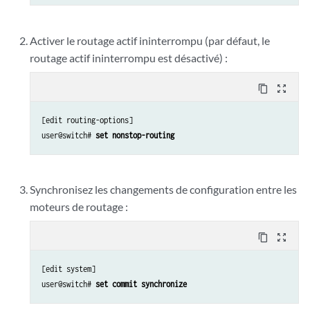
Activer le routage actif ininterrompu (par défaut, le
routage actif ininterrompu est désactivé) :
content_copy
zoom_out_map
[edit routing-options]

user@switch# 
set nonstop-routing
Synchronisez les changements de configuration entre les
moteurs de routage :
content_copy
zoom_out_map
[edit system]

user@switch# 
set commit synchronize