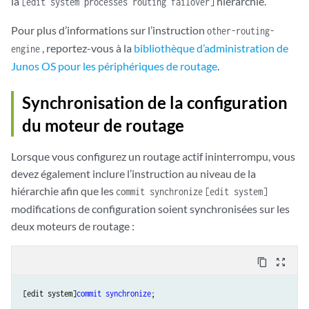
la
hiérarchie.
[edit system processes routing failover]
Pour plus d’informations sur l’instruction
other-routing-
, reportez-vous à la
bibliothèque d’administration de
engine
Junos OS pour les périphériques de routage
.
Synchronisation de la configuration
du moteur de routage
Lorsque vous configurez un routage actif ininterrompu, vous
devez également inclure l’instruction au niveau de la
hiérarchie afin que les
commit synchronize
[edit system]
modifications de configuration soient synchronisées sur les
deux moteurs de routage :
content_copy
zoom_out_map
[edit system]
commit synchronize