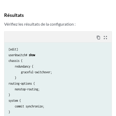
Résultats
Vérifiez les résultats de la configuration :
content_copy
zoom_out_map
[edit]

user@switch# 
show 
chassis {

    redundancy {

        graceful-switchover;

    }

routing-options {

    nonstop-routing;

}

system {

    commit synchronize;
