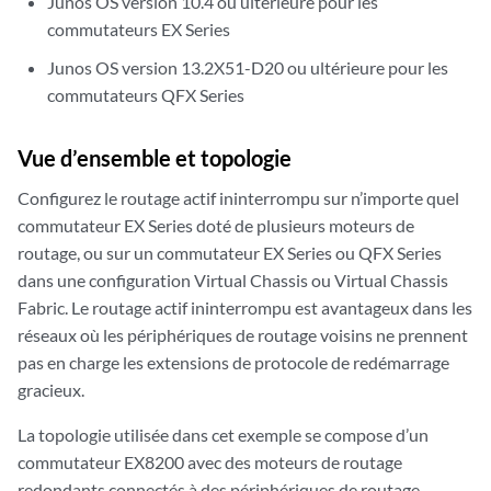
Junos OS version 10.4 ou ultérieure pour les
advertise-from-main-vpn-tables
;

commutateurs EX Series
        local-address 192.168.2.1;

Junos OS version 13.2X51-D20 ou ultérieure pour les
        group external-group {

            type external;

commutateurs QFX Series
            export BGP_export;

            neighbor 192.168.1.1 {

Vue d’ensemble et topologie
                family inet {

                    unicast;

Configurez le routage actif ininterrompu sur n’importe quel
                }

commutateur EX Series doté de plusieurs moteurs de
                peer-as 65103;

routage, ou sur un commutateur EX Series ou QFX Series
            }

dans une configuration Virtual Chassis ou Virtual Chassis
        }

Fabric. Le routage actif ininterrompu est avantageux dans les
        group internal-group {

            type internal;

réseaux où les périphériques de routage voisins ne prennent
            neighbor 192.168.10.1;

pas en charge les extensions de protocole de redémarrage
            neighbor 192.168.11.1;

gracieux.
            neighbor 192.168.12.1;

        }

La topologie utilisée dans cet exemple se compose d’un
    }

commutateur EX8200 avec des moteurs de routage
    isis {

redondants connectés à des périphériques de routage