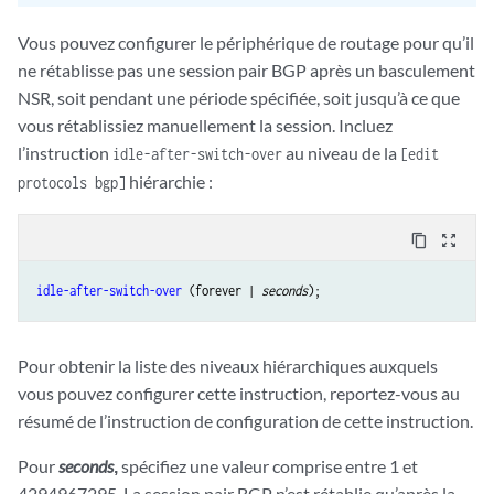
Vous pouvez configurer le périphérique de routage pour qu’il
ne rétablisse pas une session pair BGP après un basculement
NSR, soit pendant une période spécifiée, soit jusqu’à ce que
vous rétablissiez manuellement la session. Incluez
l’instruction
au niveau de la
idle-after-switch-over
[edit
hiérarchie :
protocols bgp]
content_copy
zoom_out_map
idle-after-switch-over
 (forever | 
seconds
Pour obtenir la liste des niveaux hiérarchiques auxquels
vous pouvez configurer cette instruction, reportez-vous au
résumé de l’instruction de configuration de cette instruction.
Pour
seconds
,
spécifiez une valeur comprise entre 1 et
4294967295. La session pair BGP n’est rétablie qu’après la