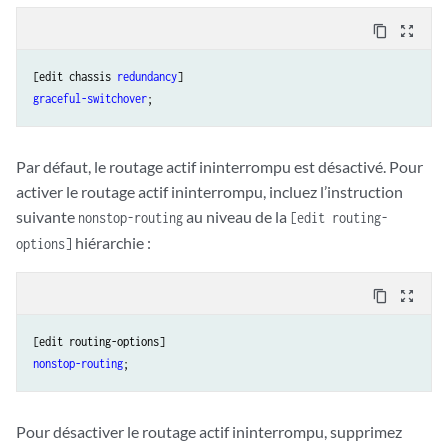
content_copy
zoom_out_map
[edit chassis 
redundancy
graceful-switchover
Par défaut, le routage actif ininterrompu est désactivé. Pour
activer le routage actif ininterrompu, incluez l’instruction
suivante
au niveau de la
nonstop-routing
[edit routing-
hiérarchie :
options]
content_copy
zoom_out_map
nonstop-routing
Pour désactiver le routage actif ininterrompu, supprimez