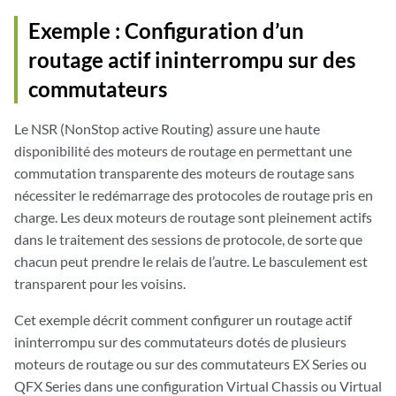
            family iso;

Exemple : Configuration d’un
        }

    }

routage actif ininterrompu sur des
    so-0/0/2 {

commutateurs
        unit 0 {

            family inet {

                address 10.2.1.1/30;

Le NSR (NonStop active Routing) assure une haute
            }

disponibilité des moteurs de routage en permettant une
            family iso;

commutation transparente des moteurs de routage sans
        }

nécessiter le redémarrage des protocoles de routage pris en
    }

charge. Les deux moteurs de routage sont pleinement actifs
    so-0/0/3 {

dans le traitement des sessions de protocole, de sorte que
        unit 0 {

chacun peut prendre le relais de l’autre. Le basculement est
            family inet {

transparent pour les voisins.
                address 10.3.1.1/30;

            }

Cet exemple décrit comment configurer un routage actif
            family iso;

ininterrompu sur des commutateurs dotés de plusieurs
        }

    }

moteurs de routage ou sur des commutateurs EX Series ou
    lo0 {

QFX Series dans une configuration Virtual Chassis ou Virtual