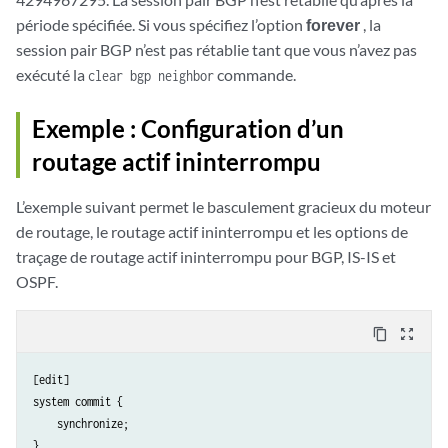
période spécifiée. Si vous spécifiez l’option
forever
, la
session pair BGP n’est pas rétablie tant que vous n’avez pas
exécuté la
commande.
clear bgp neighbor
Exemple : Configuration d’un
routage actif ininterrompu
L’exemple suivant permet le basculement gracieux du moteur
de routage, le routage actif ininterrompu et les options de
traçage de routage actif ininterrompu pour BGP, IS-IS et
OSPF.
content_copy
zoom_out_map
[edit]

system commit {

    synchronize;

}
