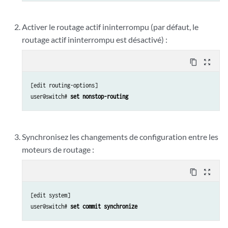
Activer le routage actif ininterrompu (par défaut, le
routage actif ininterrompu est désactivé) :
content_copy
zoom_out_map
[edit routing-options]

user@switch# 
set nonstop-routing
Synchronisez les changements de configuration entre les
moteurs de routage :
content_copy
zoom_out_map
[edit system]

user@switch# 
set commit synchronize