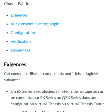
        unit 0 {

Chassis Fabric.
            family inet {

                address 192.168.2.1/32;

Exigences
            }

            family iso {

Vue d’ensemble et topologie
                address 49.0004.1921.6800.2001.00;

Configuration
            }

        }

Vérification
    }

Dépannage
}

routing-options {

nonstop-routing
; # This enables nonstop active routing on the rou
Exigences
    router-id 192.168.2.1;

    autonomous-system 65432;

Cet exemple utilise les composants matériels et logiciels
}

suivants :
protocols {

    bgp {

Un EX Series avec plusieurs moteurs de routage ou sur
traceoptions
 {

un commutateur EX Series ou QFX Series dans une
flag nsr-synchronization detail;
 # This logs nonstop acti
configuration Virtual Chassis ou Virtual Chassis Fabric
# events for BGP.

        }
