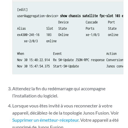
[edit]

user@aggregation-device> 
show chassis satellite fpc-slot 103 ext
                        Device          Cascade      Port       E
Alias            Slot   State           Ports        State      P
ex4300-24t-16    103    Online          xe-1/0/3     online     5
    xe-2/0/3     online

When                 Event                          Action

Nov 30 15:48:22.914  Rx SW-Update JSON-RPC response Conversion st
Nov 30 15:47:54.375  Start-SW-Update                Junos conver
Attendez la fin du redémarrage qui accompagne
l’installation du logiciel.
Lorsque vous êtes invité à vous reconnecter à votre
appareil, décâblez-le de la topologie Junos Fusion. Voir
Supprimer un émetteur-récepteur
. Votre appareil a été
supprimé de Junos Fusion.