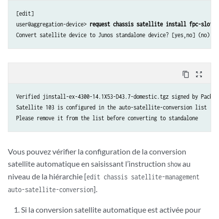
[edit]

user@aggregation-device> 
request chassis satellite install fpc-slot 1
Convert satellite device to Junos standalone device? [yes,no] (no) ye
content_copy
zoom_out_map
Verified jinstall-ex-4300-14.1X53-D43.7-domestic.tgz signed by Packag
Satellite 103 is configured in the auto-satellite-conversion list

Please remove it from the list before converting to standalone
Vous pouvez vérifier la configuration de la conversion
satellite automatique en saisissant l’instruction
au
show
niveau de la hiérarchie [
edit chassis satellite-management
].
auto-satellite-conversion
Si la conversion satellite automatique est activée pour