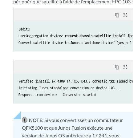
périphérique satellite à l’aide de l’emplacement FPC 103 :
content_copy
zoom_out_map
[edit]

user@aggregation-device> 
request chassis satellite install fpc-s
Convert satellite device to Junos standalone device? [yes,no] (n
content_copy
zoom_out_map
Verified jinstall-ex-4300-14.1X53-D43.7-domestic.tgz signed by Pa
Initiating Junos standalone conversion on device 103... 

Response from device:   Conversion started
NOTE:
Si vous convertissez un commutateur
QFX5100 et que Junos Fusion exécute une
version de Junos OS antérieure à 17.2R1, vous