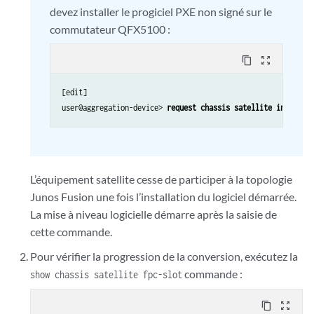
devez installer le progiciel PXE non signé sur le
commutateur QFX5100 :
content_copy
zoom_out_map
[edit]

user@aggregation-device> 
request chassis satellite install 
L’équipement satellite cesse de participer à la topologie
Junos Fusion une fois l’installation du logiciel démarrée.
La mise à niveau logicielle démarre après la saisie de
cette commande.
Pour vérifier la progression de la conversion, exécutez la
commande :
show chassis satellite fpc-slot
content_copy
zoom_out_map