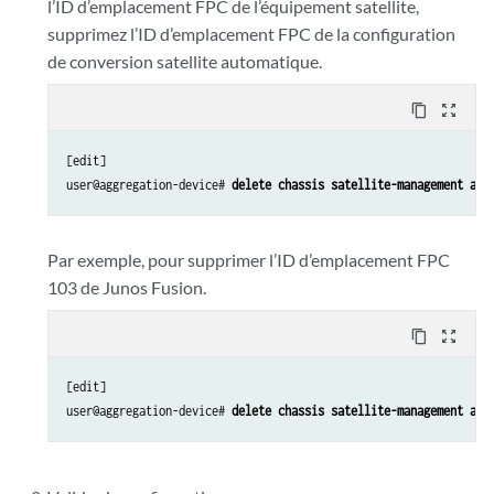
l’ID d’emplacement FPC de
l’équipement satellite,
supprimez l’ID d’emplacement FPC de la configuration
de conversion satellite automatique.
content_copy
zoom_out_map
[edit]

user@aggregation-device# 
delete chassis satellite-management aut
Par exemple, pour supprimer l’ID d’emplacement FPC
103 de Junos Fusion.
content_copy
zoom_out_map
[edit]

user@aggregation-device# 
delete chassis satellite-management aut