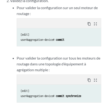
Validez la configuration.
Pour valider la configuration sur un seul moteur de
routage :
content_copy
zoom_out_map
[edit]

user@aggregation-device# 
commit
Pour valider la configuration sur tous les moteurs de
routage dans une topologie d’équipement à
agrégation multiple :
content_copy
zoom_out_map
[edit]

user@aggregation-device# 
commit synchronize