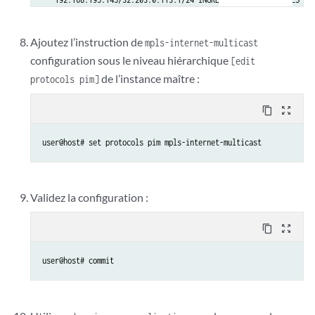
18:10.255.245.6         RM
Ajoutez l’instruction de
mpls-internet-multicast
configuration sous le niveau hiérarchique
[edit
de l’instance maître :
protocols pim]
content_copy
zoom_out_map
user@host# set protocols pim mpls-internet-multicast
Validez la configuration :
content_copy
zoom_out_map
user@host# commit