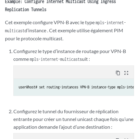
Example: Configure Internet Multicast Using Ingress
Replication Tunnels
Cet exemple configure VPN-B avec le type
mpls-internet-
d’instance . Cet exemple utilise également PIM
multicast
pour le protocole multicast.
Configurez le type d’instance de routage pour VPN-B
comme
suit :
mpls-internet-multicast
content_copy
zoom_out_map
user@host# set routing-instances VPN-B instance-type mpls-intern
Configurez le tunnel du fournisseur de réplication
entrante pour créer un tunnel unicast chaque fois qu’une
application demande l’ajout d’une destination :