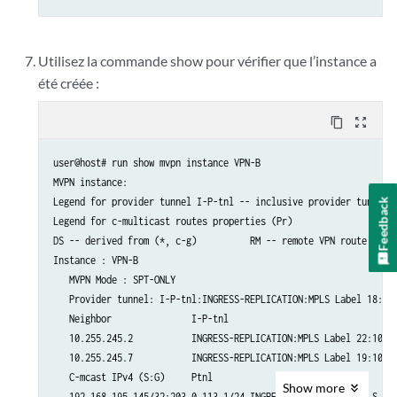
Utilisez la commande show pour vérifier que l’instance a
été créée :
content_copy
zoom_out_map
user@host# run show mvpn instance VPN-B  

MVPN instance:  

Legend for provider tunnel I-P-tnl -- inclusive provider tunnel S
Feedback
Legend for c-multicast routes properties (Pr) 

DS -- derived from (*, c-g)          RM -- remote VPN route 

Instance : VPN-B

   MVPN Mode : SPT-ONLY

   Provider tunnel: I-P-tnl:INGRESS-REPLICATION:MPLS Label 18:10.
   Neighbor               I-P-tnl

   10.255.245.2           INGRESS-REPLICATION:MPLS Label 22:10.25
   10.255.245.7           INGRESS-REPLICATION:MPLS Label 19:10.25
   C-mcast IPv4 (S:G)     Ptnl                           St

Show
more
   192.168.195.145/32:203.0.113.1/24 INGRESS-REPLICATION:MPLS Lab