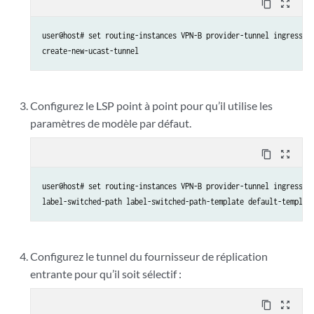
content_copy
zoom_out_map
user@host# set routing-instances VPN-B provider-tunnel ingress-re
create-new-ucast-tunnel 
Configurez le LSP point à point pour qu’il utilise les
paramètres de modèle par défaut.
content_copy
zoom_out_map
user@host# set routing-instances VPN-B provider-tunnel ingress-re
label-switched-path label-switched-path-template default-templat
Configurez le tunnel du fournisseur de réplication
entrante pour qu’il soit sélectif :
content_copy
zoom_out_map