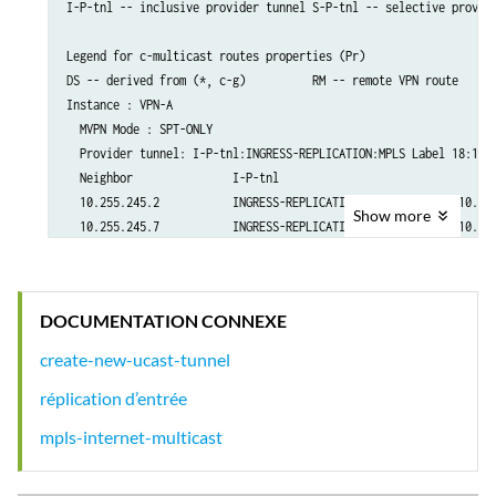
I-P-tnl -- inclusive provider tunnel S-P-tnl -- selective provide
Legend for c-multicast routes properties (Pr)

DS -- derived from (*, c-g)          RM -- remote VPN route

Instance : VPN-A

  MVPN Mode : SPT-ONLY

  Provider tunnel: I-P-tnl:INGRESS-REPLICATION:MPLS Label 18:10.2
  Neighbor               I-P-tnl

  10.255.245.2           INGRESS-REPLICATION:MPLS Label 22:10.255
Show
more
  10.255.245.7           INGRESS-REPLICATION:MPLS Label 19:10.255
  C-mcast IPv4 (S:G)     Ptnl                           St

DOCUMENTATION CONNEXE
create-new-ucast-tunnel
réplication d’entrée
mpls-internet-multicast