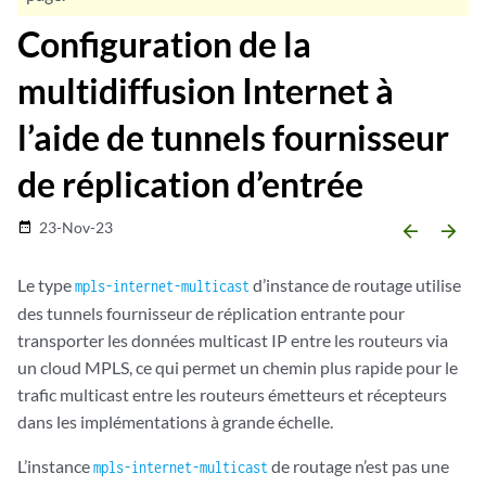
Configuration de la
multidiffusion Internet à
l’aide de tunnels fournisseur
de réplication d’entrée
23-Nov-23
date_range
arrow_backward
arrow_forward
Le type
d’instance de routage utilise
mpls-internet-multicast
des tunnels fournisseur de réplication entrante pour
transporter les données multicast IP entre les routeurs via
un cloud MPLS, ce qui permet un chemin plus rapide pour le
trafic multicast entre les routeurs émetteurs et récepteurs
dans les implémentations à grande échelle.
L’instance
de routage n’est pas une
mpls-internet-multicast