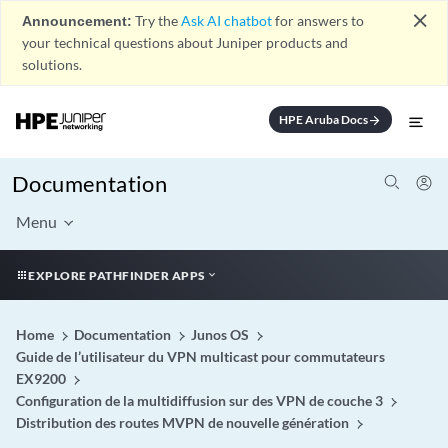
close
Announcement:
Try the
Ask AI chatbot
for answers to
your technical questions about Juniper products and
solutions.
HPE Aruba Docs
arrow_forward
Documentation
Menu
EXPLORE PATHFINDER APPS
Home
Documentation
Junos OS
Guide de l’utilisateur du VPN multicast pour commutateurs
EX9200
Configuration de la multidiffusion sur des VPN de couche 3
Distribution des routes MVPN de nouvelle génération