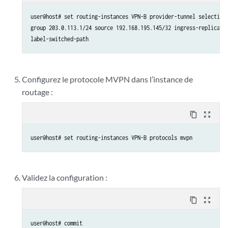
user@host# set routing-instances VPN-B provider-tunnel selective

group 203.0.113.1/24 source 192.168.195.145/32 ingress-replicatio
label-switched-path
Configurez le protocole MVPN dans l’instance de
routage :
content_copy
zoom_out_map
user@host# set routing-instances VPN-B protocols mvpn
Validez la configuration :
content_copy
zoom_out_map
user@host# commit