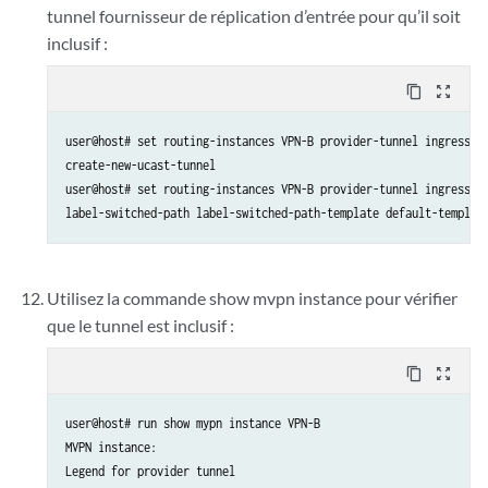
tunnel fournisseur de réplication d’entrée pour qu’il soit
inclusif :
content_copy
zoom_out_map
user@host# set routing-instances VPN-B provider-tunnel ingress-re
create-new-ucast-tunnel 

user@host# set routing-instances VPN-B provider-tunnel ingress-re
label-switched-path label-switched-path-template default-templat
Utilisez la commande show mvpn instance pour vérifier
que le tunnel est inclusif :
content_copy
zoom_out_map
user@host# run show mypn instance VPN-B 

MVPN instance:

Legend for provider tunnel
