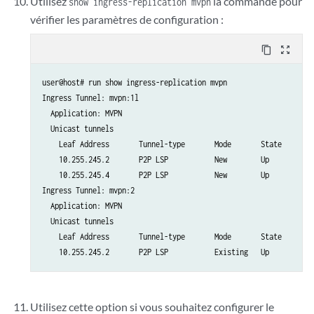
Utilisez
la commande pour
show ingress-replication mvpn
vérifier les paramètres de configuration :
content_copy
zoom_out_map
user@host# run show ingress-replication mvpn

Ingress Tunnel: mvpn:1l

  Application: MVPN

  Unicast tunnels

    Leaf Address       Tunnel-type       Mode       State

    10.255.245.2       P2P LSP           New        Up

    10.255.245.4       P2P LSP           New        Up

Ingress Tunnel: mvpn:2

  Application: MVPN

  Unicast tunnels

    Leaf Address       Tunnel-type       Mode       State

Utilisez cette option si vous souhaitez configurer le