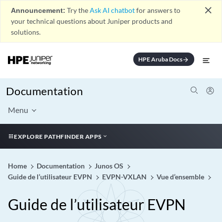
close
Announcement:
Try the
Ask AI chatbot
for answers to
your technical questions about Juniper products and
solutions.
HPE Aruba Docs
arrow_forward
Documentation
Menu
EXPLORE PATHFINDER APPS
Home
Documentation
Junos OS
Guide de l’utilisateur EVPN
EVPN-VXLAN
Vue d’ensemble
Guide de l’utilisateur EVPN