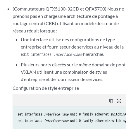
(Commutateurs QFX5130-32CD et QFX5700) Nous ne
prenons pas en charge une architecture de pontage à
routage central (CRB) utilisant un modèle de cœur de
réseau réduit lorsque :
Une interface utilise des configurations de type
entreprise et fournisseur de services au niveau de la
hiérarchie.
edit interfaces
interface-name
Plusieurs ports d’accès sur le même domaine de pont
VXLAN utilisent une combinaison de styles
d’entreprise et de fournisseur de services.
Configuration de style entreprise
content_copy
zoom_out_map
set interfaces 
interface-name
 unit 0 family ethernet-switching in
set interfaces 
interface-name
 unit 0 family ethernet-switching v