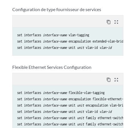
Configuration de type fournisseur de services
content_copy
zoom_out_map
set interfaces 
interface-name
 vlan-tagging

set interfaces 
interface-name
 encapsulation extended-vlan-bridge

set interfaces 
interface-name
 unit 
unit
 vlan-id 
vlan-id
Flexible Ethernet Services Configuration
content_copy
zoom_out_map
set interfaces 
interface-name
 flexible-vlan-tagging

set interfaces 
interface-name
 encapsulation flexible-ethernet-ser
set interfaces 
interface-name
 unit 
unit
 encapsulation vlan-bridge
set interfaces 
interface-name
 unit 
unit
 vlan-id 
vlan-id
set interfaces 
interface-name
 unit 
unit
 family ethernet-switching
set interfaces 
interface-name
 unit 
unit
 family ethernet-switchin