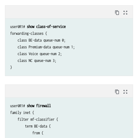
    description to-R2;

    unit 0 {

content_copy
zoom_out_map
        family inet {

            address 10.50.0.1/30;

user@R1# 
show class-of-service
        }

forwarding-classes {

    }

    class BE-data queue-num 0;

}

    class Premium-data queue-num 1;

lo0 {

    class Voice queue-num 2;

    unit 0 {

    class NC queue-num 3;

        description looback-interface;

        family inet {

            address 192.168.13.1/32;

        }

    }

content_copy
zoom_out_map
user@R1# 
show firewall
family inet {

    filter mf-classifier {

        term BE-data {

            from {
