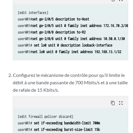
[edit interfaces]

user@R1#
set ge-2/0/5 description to-Host
user@R1#
set ge-2/0/5 unit 0 family inet address 172.16.70.2/30
user@R1#
set ge-2/0/8 description to-R2
user@R1#
set ge-2/0/8 unit 0 family inet address 10.50.0.1/30
user@R1#
 set lo0 unit 0 description looback-interface
user@R1#
set lo0 unit 0 family inet address 192.168.13.1/32
Configurez le mécanisme de contrôle pour qu’il limite le
débit à une bande passante de 700 Mbits/s et à une taille
de rafale de 15 Kbits/s.
content_copy
zoom_out_map
[edit firewall policer discard]

user@R1# 
set if-exceeding bandwidth-limit 700m
user@R1# 
set if-exceeding burst-size-limit 15k