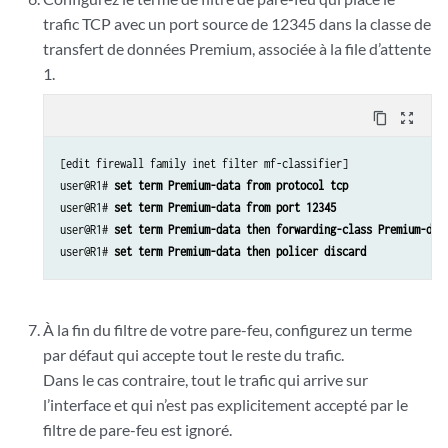
trafic TCP avec un port source de 12345 dans la classe de
transfert de données Premium, associée à la file d’attente
1.
content_copy
zoom_out_map
[edit firewall family inet filter mf-classifier]

user@R1# 
set term Premium-data from protocol tcp
user@R1# 
set term Premium-data from port 12345
user@R1# 
set term Premium-data then forwarding-class Premium-dat
user@R1# 
set term Premium-data then policer discard
À la fin du filtre de votre pare-feu, configurez un terme
par défaut qui accepte tout le reste du trafic.
Dans le cas contraire, tout le trafic qui arrive sur
l’interface et qui n’est pas explicitement accepté par le
filtre de pare-feu est ignoré.