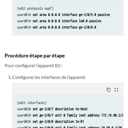
[edit protocols ospf]

user@R1# 
set area 0.0.0.0 interface ge-2/0/5.0 passive
user@R1# 
set area 0.0.0.0 interface lo0.0 passive
user@R1# 
set area 0.0.0.0 interface ge-2/0/8.0
Procédure étape par étape
Pour configurer l’appareil R2 :
Configurez les interfaces de l’appareil.
content_copy
zoom_out_map
[edit interfaces]

user@R2# 
set ge-2/0/7 description to-Host
user@R2# 
set ge-2/0/7 unit 0 family inet address 172.16.80.2/30
user@R2# 
set ge-2/0/8 description to-R1
user@R2# 
set ge-2/0/8 unit 0 family inet address 10.50.0.2/30