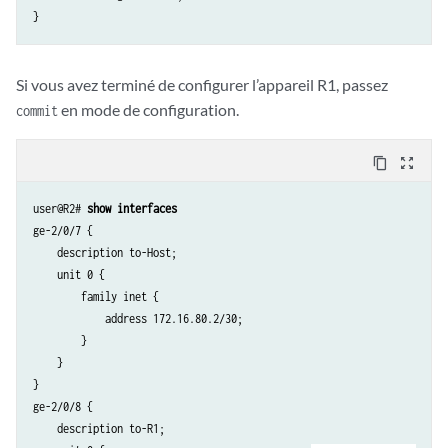
    }

}

policer discard {

Si vous avez terminé de configurer l’appareil R1, passez
    if-exceeding {

        bandwidth-limit 700m;

en mode de configuration.
commit
        burst-size-limit 15k;

    }

content_copy
zoom_out_map
    then discard;

user@R2# 
show interfaces
ge-2/0/7 {

    description to-Host;

    unit 0 {

        family inet {

            address 172.16.80.2/30;

        }

    }

}

ge-2/0/8 {

    description to-R1;
