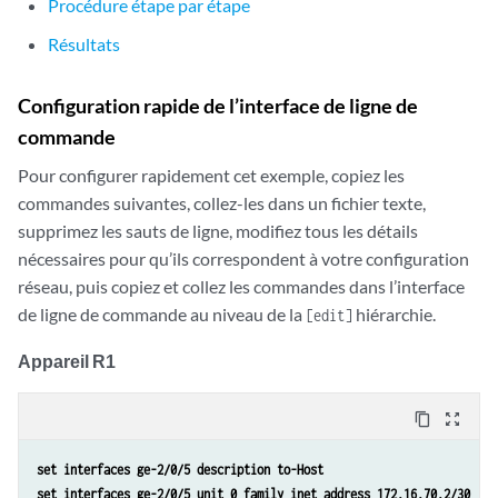
Procédure étape par étape
Résultats
Configuration rapide de l’interface de ligne de
commande
Pour configurer rapidement cet exemple, copiez les
commandes suivantes, collez-les dans un fichier texte,
supprimez les sauts de ligne, modifiez tous les détails
nécessaires pour qu’ils correspondent à votre configuration
réseau, puis copiez et collez les commandes dans l’interface
de ligne de commande au niveau de la
hiérarchie.
[edit]
Appareil R1
content_copy
zoom_out_map
set interfaces ge-2/0/5 description to-Host
set interfaces ge-2/0/5 unit 0 family inet address 172.16.70.2/30