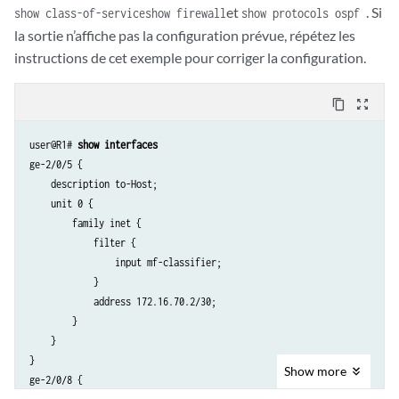
et
. Si
show class-of-service
show firewall
show protocols ospf
la sortie n’affiche pas la configuration prévue, répétez les
instructions de cet exemple pour corriger la configuration.
content_copy
zoom_out_map
user@R1# 
show interfaces
ge-2/0/5 {

    description to-Host;

    unit 0 {

        family inet {

            filter {

                input mf-classifier;

            }

            address 172.16.70.2/30;

        }

    }

}

Show
more
ge-2/0/8 {
