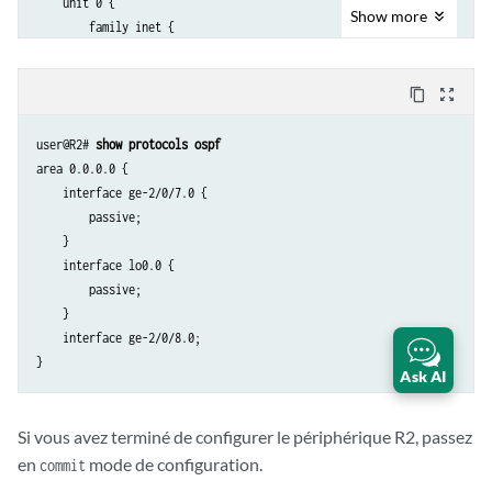
    unit 0 {

Show
more
        family inet {

            address 10.50.0.2/30;

        }

content_copy
zoom_out_map
    }

}

user@R2# 
show protocols ospf
lo0 {

area 0.0.0.0 {

    unit 0 {

    interface ge-2/0/7.0 {

        description looback-interface;

        passive;

        family inet {

    }

            address 192.168.14.1/32;

    interface lo0.0 {

        }

        passive;

    }

    }

    interface ge-2/0/8.0;

Ask AI
Si vous avez terminé de configurer le périphérique R2, passez
en
mode de configuration.
commit