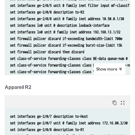
set interfaces ge-2/0/5 unit 0 family inet filter input mf-classifier
set interfaces ge-2/0/8 description to-R2
set interfaces ge-2/0/8 unit 0 family inet address 10.50.0.1/30
set interfaces lo0 unit 0 description looback-interface
set interfaces lo0 unit 0 family inet address 192.168.13.1/32
set firewall policer discard if-exceeding bandwidth-limit 700m
set firewall policer discard if-exceeding burst-size-limit 15k
set firewall policer discard then discard
set class-of-service forwarding-classes class BE-data queue-num 0
set class-of-service forwarding-classes class Premium-data queue-num 
Show
more
set class-of-service forwarding-classes class Voice queue-num 2
set class-of-service forwarding-classes class NC queue-num 3
set firewall family inet filter mf-classifier term BE-data from proto
Appareil R2
set firewall family inet filter mf-classifier term BE-data from port 
set firewall family inet filter mf-classifier term BE-data then forwa
content_copy
zoom_out_map
set firewall family inet filter mf-classifier term BE-data then polic
set firewall family inet filter mf-classifier term Premium-data from 
set interfaces ge-2/0/7 description to-Host
set firewall family inet filter mf-classifier term Premium-data from 
set interfaces ge-2/0/7 unit 0 family inet address 172.16.80.2/30
set firewall family inet filter mf-classifier term Premium-data then 
set interfaces ge-2/0/8 description to-R1
set firewall family inet filter mf-classifier term Premium-data then 