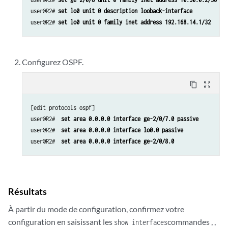
user@R2# 
set lo0 unit 0 description looback-interface
user@R2# 
set lo0 unit 0 family inet address 192.168.14.1/32
Configurez OSPF.
content_copy
zoom_out_map
[edit protocols ospf]

user@R2# 
 set area 0.0.0.0 interface ge-2/0/7.0 passive
user@R2# 
 set area 0.0.0.0 interface lo0.0 passive
user@R2# 
 set area 0.0.0.0 interface ge-2/0/8.0
Résultats
À partir du mode de configuration, confirmez votre
configuration en saisissant les
commandes , ,
show interfaces