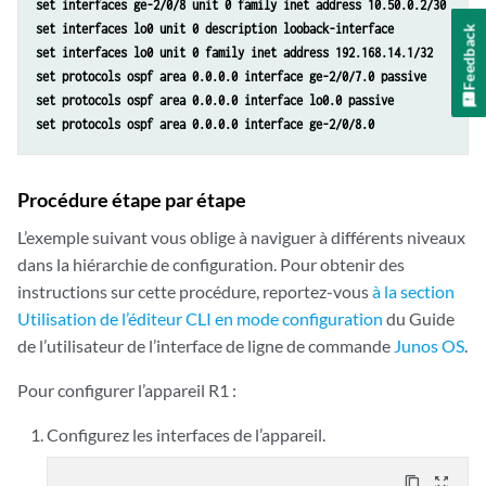
set interfaces ge-2/0/8 unit 0 family inet address 10.50.0.2/30
set firewall family inet filter mf-classifier term accept then accept
set interfaces lo0 unit 0 description looback-interface
Feedback
set protocols ospf area 0.0.0.0 interface ge-2/0/5.0 passive
set interfaces lo0 unit 0 family inet address 192.168.14.1/32
set protocols ospf area 0.0.0.0 interface lo0.0 passive
set protocols ospf area 0.0.0.0 interface ge-2/0/7.0 passive
set protocols ospf area 0.0.0.0 interface ge-2/0/8.0
set protocols ospf area 0.0.0.0 interface lo0.0 passive
set protocols ospf area 0.0.0.0 interface ge-2/0/8.0
Procédure étape par étape
L’exemple suivant vous oblige à naviguer à différents niveaux
dans la hiérarchie de configuration. Pour obtenir des
instructions sur cette procédure, reportez-vous
à la section
Utilisation de l’éditeur CLI en mode configuration
du Guide
de l’utilisateur de l’interface de ligne de commande
Junos OS
.
Pour configurer l’appareil R1 :
Configurez les interfaces de l’appareil.
content_copy
zoom_out_map