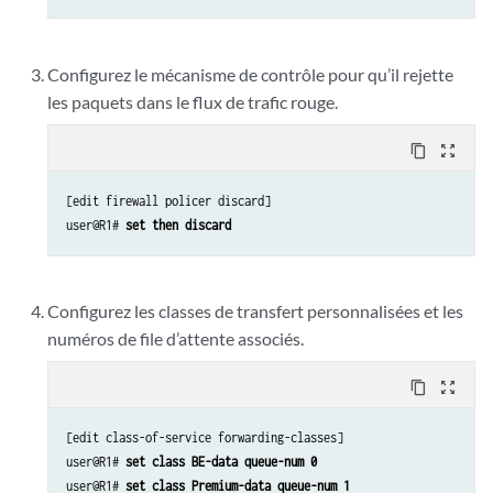
Configurez le mécanisme de contrôle pour qu’il rejette
les paquets dans le flux de trafic rouge.
content_copy
zoom_out_map
[edit firewall policer discard]

user@R1# 
set then discard
Configurez les classes de transfert personnalisées et les
numéros de file d’attente associés.
content_copy
zoom_out_map
[edit class-of-service forwarding-classes]

user@R1# 
set class BE-data queue-num 0
user@R1# 
set class Premium-data queue-num 1