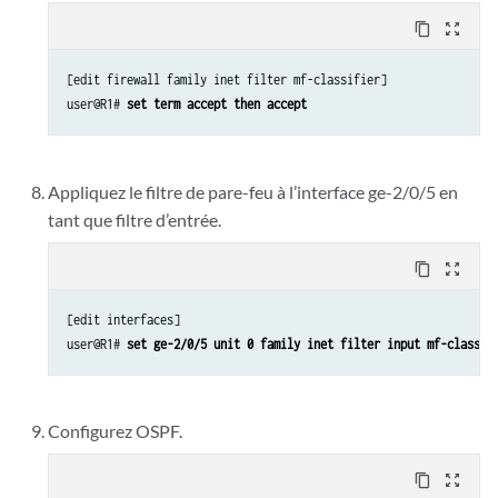
content_copy
zoom_out_map
[edit firewall family inet filter mf-classifier]

user@R1# 
set term accept then accept
Appliquez le filtre de pare-feu à l’interface ge-2/0/5 en
tant que filtre d’entrée.
content_copy
zoom_out_map
[edit interfaces]

user@R1# 
set ge-2/0/5 unit 0 family inet filter input mf-classif
Configurez OSPF.
content_copy
zoom_out_map