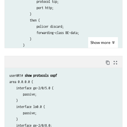
                protocol tcp;

                port http;

            }

            then {

                policer discard;

                forwarding-class BE-data;

            }

Show
more
        }

        term Premium-data {

            from {

content_copy
zoom_out_map
                protocol tcp;

                port 12345;

user@R1# 
show protocols ospf
            }

area 0.0.0.0 {

            then {

    interface ge-2/0/5.0 {

                policer discard;

        passive;

                forwarding-class Premium-data;

    }

            }

    interface lo0.0 {

        }

        passive;

        term accept {

    }

            then accept;

    interface ge-2/0/8.0;

        }
