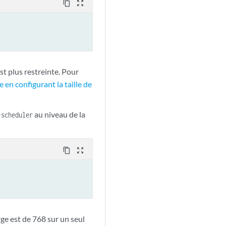
content_copy
zoom_out_map
st plus restreinte. Pour
e en configurant la taille de
au niveau de la
-scheduler
content_copy
zoom_out_map
ge est de 768 sur un seul