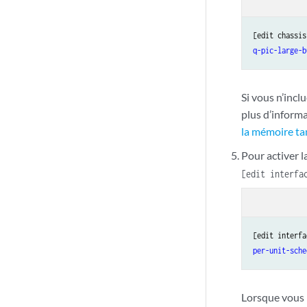
[edit chassis
q-pic-large-b
Si vous n’incl
plus d’inform
la mémoire ta
Pour activer l
[edit interf
[edit interfa
per-unit-sche
Lorsque vous 