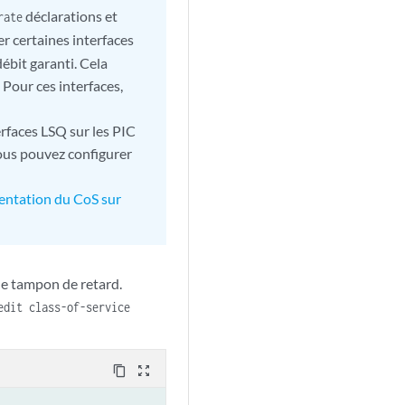
déclarations et
rate
r certaines interfaces
débit garanti. Cela
 Pour ces interfaces,
erfaces LSQ sur les PIC
vous pouvez configurer
sentation du CoS sur
de tampon de retard.
edit class-of-service
content_copy
zoom_out_map