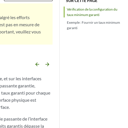
SUR CETTE PAGE
Vérification de la configuration du
taux minimum garanti
lgré les efforts
Exemple : Fournir un taux minimum
est pas en mesure de
garanti
portant, veuillez vous
arrow_backward
arrow_forward
 et sur les interfaces
passante garantie,
n taux garanti pour chaque
erface physique est
rface.
e passante de l’interface
its garantis dépasse la