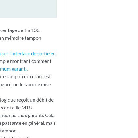
rcentage de 1 à 100.
se en mémoire tampon
sur l’interface de sortie en
xemple montrant comment
nimum garanti
.
oire tampon de retard est
figuré, ou le taux de mise
 logique reçoit un débit de
s de taille MTU.
ieur au taux garanti. Cela
de passante en général, mais
e tampon.