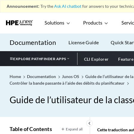
Announcement:
Try the
Ask AI chatbot
for answers to your technica
Solutions
Products
Servi
Documentation
License Guide
Quick Star
EXPLORE PATHFINDER APPS
CLI Explorer
Feature
Home
Documentation
Junos OS
Guide de l’utilisateur de l
Contrôler la bande passante à l’aide des débits du planificateur
Guide de l’utilisateur de la clas
keyboard_arrow_left
Table of Contents
Expand all
Cette traduction aut