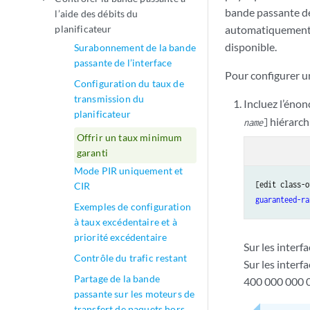
bande passante de 
l’aide des débits du
planificateur
automatiquement le
disponible.
Surabonnement de la bande
passante de l’interface
Pour configurer u
Configuration du taux de
transmission du
Incluez l’éno
planificateur
hiérarchi
name
]
Offrir un taux minimum
garanti
Mode PIR uniquement et
[edit class-o
CIR
guaranteed-ra
Exemples de configuration
à taux excédentaire et à
priorité excédentaire
Sur les interf
Contrôle du trafic restant
Sur les interf
Partage de la bande
400 000 000 
passante sur les moteurs de
transfert de paquets hors