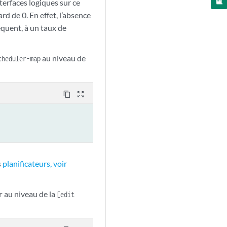
nterfaces logiques sur ce
rd de 0. En effet, l’absence
équent, à un taux de
au niveau de
cheduler-map
content_copy
zoom_out_map
s
planificateurs, voir
au niveau de la
r
[edit