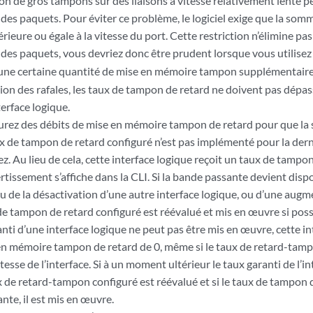
on de gros tampons sur des liaisons à vitesse relativement lente pe
 des paquets. Pour éviter ce problème, le logiciel exige que la so
érieure ou égale à la vitesse du port. Cette restriction n’élimine pas
 des paquets, vous devriez donc être prudent lorsque vous utilisez
’une certaine quantité de mise en mémoire tampon supplémentaire
ion des rafales, les taux de tampon de retard ne doivent pas dépass
terface logique.
gurez des débits de mise en mémoire tampon de retard pour que la
ux de tampon de retard configuré n’est pas implémenté pour la dern
z. Au lieu de cela, cette interface logique reçoit un taux de tampon
tissement s’affiche dans la CLI. Si la bande passante devient dispo
 de la désactivation d’une autre interface logique, ou d’une augm
 de tampon de retard configuré est réévalué et mis en œuvre si poss
ranti d’une interface logique ne peut pas être mis en œuvre, cette i
en mémoire tampon de retard de 0, même si le taux de retard-tamp
vitesse de l’interface. Si à un moment ultérieur le taux garanti de l’i
ux de retard-tampon configuré est réévalué et si le taux de tampon 
nte, il est mis en œuvre.