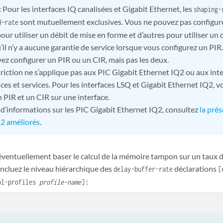
:
Pour les interfaces IQ canalisées et Gigabit Ethernet, les
shaping-
sont mutuellement exclusives. Vous ne pouvez pas configure
d-rate
our utiliser un débit de mise en forme et d’autres pour utiliser un 
u’il n’y a aucune garantie de service lorsque vous configurez un PIR.
ez configurer un PIR ou un CIR, mais pas les deux.
triction ne s’applique pas aux PIC Gigabit Ethernet IQ2 ou aux int
ces et services. Pour les interfaces LSQ et Gigabit Ethernet IQ2, 
un PIR et un CIR sur une interface.
 d’informations sur les PIC Gigabit Ethernet IQ2, consultez
la pré
Q2 améliorés
.
ventuellement baser le calcul de la mémoire tampon sur un taux 
 incluez le niveau hiérarchique des
déclarations
delay-buffer-rate
[
:
ol-profiles
profile-name
]