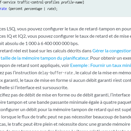
f-service traffic-control-profiles 
profile-name
rate
 (percent 
percentage
 | 
rate
faces LSQ, vous pouvez configurer le taux de retard-tampon en pou
faces IQ et IQ2, vous pouvez configurer le taux de retard et de mi
t absolu de 1 000 à 6 400 000 000 bps.
etard réel est basé sur les calculs décrits dans
Gérer la congestion 
 taille de la mémoire tampon du planificateur
. Pour obtenir un e
ampon de retard sont appliqués, voir
Exemple : Fournir un taux mi
uez pas l’instruction
, le calcul de la mise en mém
delay-buffer-rate
ux garanti, le taux de mise en forme si aucun débit garanti n’est con
helle si l’interface est sursouscrite.
cifiez pas de débit de mise en forme ou de débit garanti, l’interface
re tampon et une bande passante minimale égale à quatre paquet
onfigurer un débit pour la mémoire tampon de retard qui est supér
e lorsque le flux de trafic peut ne pas nécessiter beaucoup de ban
cas, le trafic peut être plein et nécessite donc une grande mémoir