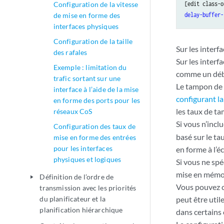
Configuration de la vitesse
[edit class-o
de mise en forme des
delay-buffer-
interfaces physiques
Configuration de la taille
Sur les inter
des rafales
Sur les inter
Exemple : limitation du
comme un débi
trafic sortant sur une
Le tampon de r
interface à l’aide de la mise
configurant la
en forme des ports pour les
les taux de t
réseaux CoS
Si vous n’incl
Configuration des taux de
basé sur le ta
mise en forme des entrées
pour les interfaces
en forme à l’éc
physiques et logiques
Si vous ne spé
mise en mémoi
Définition de l’ordre de
play_arrow
Vous pouvez c
transmission avec les priorités
du planificateur et la
peut être util
planification hiérarchique
dans certains 