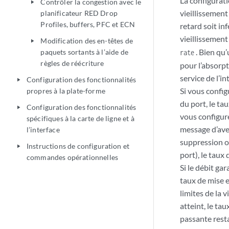
La configurati
Contrôler la congestion avec le
play_arrow
vieillissement
planificateur RED Drop
Profiles, buffers, PFC et ECN
retard soit inf
vieillissement
Modification des en-têtes de
play_arrow
. Bien qu
paquets sortants à l’aide de
rate
règles de réécriture
pour l’absorpt
service de l’in
Configuration des fonctionnalités
play_arrow
Si vous confi
propres à la plate-forme
du port, le ta
Configuration des fonctionnalités
play_arrow
vous configure
spécifiques à la carte de ligne et à
message d’aver
l’interface
suppression ou
Instructions de configuration et
play_arrow
port), le taux
commandes opérationnelles
Si le débit ga
taux de mise 
limites de la 
atteint, le ta
passante resta