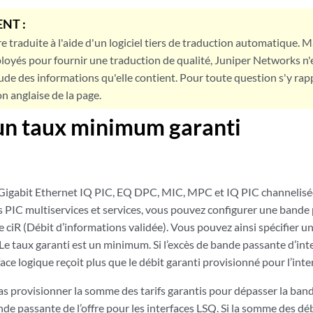
NT :
e traduite à l'aide d'un logiciel tiers de traduction automatique. Ma
loyés pour fournir une traduction de qualité, Juniper Networks n'
tude des informations qu'elle contient. Pour toute question s'y rap
on anglaise de la page.
un taux minimum garanti
 Gigabit Ethernet IQ PIC, EQ DPC, MIC, MPC et IQ PIC channelisée,
s PIC multiservices et services, vous pouvez configurer une bande 
 ciR (Débit d’informations validée). Vous pouvez ainsi spécifier u
 Le taux garanti est un minimum. Si l’excès de bande passante d’int
face logique reçoit plus que le débit garanti provisionné pour l’inte
s provisionner la somme des tarifs garantis pour dépasser la band
de passante de l’offre pour les interfaces LSQ. Si la somme des déb