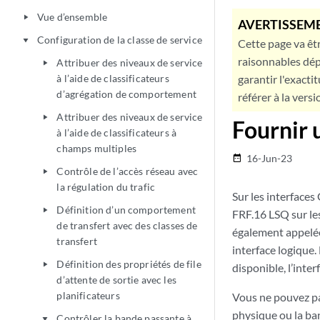
Vue d’ensemble
play_arrow
AVERTISSEME
Configuration de la classe de service
play_arrow
Cette page va êtr
raisonnables dép
Attribuer des niveaux de service
play_arrow
à l’aide de classificateurs
garantir l'exacti
d’agrégation de comportement
référer à la versi
Attribuer des niveaux de service
play_arrow
Fournir 
à l’aide de classificateurs à
champs multiples
16-Jun-23
date_range
Contrôle de l’accès réseau avec
play_arrow
la régulation du trafic
Sur les interfaces
Définition d’un comportement
play_arrow
FRF.16 LSQ sur le
de transfert avec des classes de
également appelée
transfert
interface logique.
Définition des propriétés de file
play_arrow
disponible, l’inter
d’attente de sortie avec les
planificateurs
Vous ne pouvez pa
physique ou la ban
Contrôler la bande passante à
play_arrow