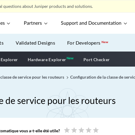
l questions about Juniper products and solutions.
ces
Partners
Support and Documentation
ts
Validated Designs
For Developers
New
New
New application
 Explorer
Hardware Explorer
Port Checker
a classe de service pour les routeurs
Configuration de la classe de servi
se de service pour les routeurs
star
star
star
star
star
omatique vous a-t-elle été utile?