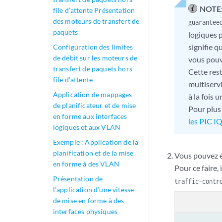
NOTE
file d’attente Présentation
des moteurs de transfert de
guarantee
paquets
logiques p
signifie q
Configuration des limites
de débit sur les moteurs de
vous pouv
transfert de paquets hors
Cette res
file d’attente
multiservi
Application de mappages
à la fois 
de planificateur et de mise
Pour plus
en forme aux interfaces
les PIC I
logiques et aux VLAN
Exemple : Application de la
planification et de la mise
Vous pouvez é
en forme à des VLAN
Pour ce faire,
Présentation de
traffic-contr
l’application d’une vitesse
de mise en forme à des
interfaces physiques