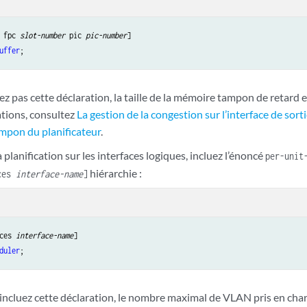
 fpc 
slot-number
 pic 
pic-number
uffer
uez pas cette déclaration, la taille de la mémoire tampon de retard e
ations, consultez
La gestion de la congestion sur l’interface de sorti
mpon du planificateur
.
a planification sur les interfaces logiques, incluez l’énoncé
per-unit
hiérarchie :
aces
interface-name
]
ces 
interface-name
duler
incluez cette déclaration, le nombre maximal de VLAN pris en char