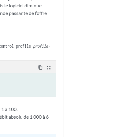
s le logiciel diminue
nde passante de l’offre
-control-profile
profile-
content_copy
zoom_out_map
 1 à 100.
ébit absolu de 1 000 à 6