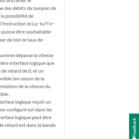
ut entraîner le
mme des débits de tampon de
 la possibilité de
 l’instruction
delay-buffer-
 puisse être souhaitable
er de loin le taux de
 somme dépasse la vitesse
ière interface logique que
 de retard de 0, et un
nible (en raison de la
entation de la vitesse du
ible.
nterface logique reçoit un
on configuré est dans les
nterface logique peut être
Feedback
de retard est dans la bande