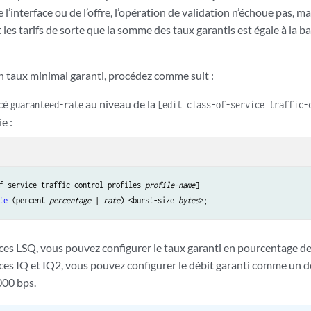
l’interface ou de l’offre, l’opération de validation n’échoue pas, mai
s tarifs de sorte que la somme des taux garantis est égale à la ba
n taux minimal garanti, procédez comme suit :
ncé
au niveau de la
guaranteed-rate
[edit class-of-service traffic
e :
f-service traffic-control-profiles 
profile-name
te
 (percent 
percentage
 | 
rate
) <burst-size 
bytes
aces LSQ, vous pouvez configurer le taux garanti en pourcentage de
aces IQ et IQ2, vous pouvez configurer le débit garanti comme un d
000 bps.