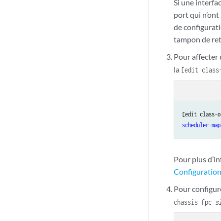
Si une interfa
port qui n’ont
de configurati
tampon de ret
Pour affecter 
la
[edit class
[edit class-o
scheduler-map
Pour plus d’in
Configuration
Pour configure
chassis fpc
s