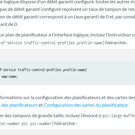
ce logique dispose d’un débit garanti configuré, toutes les autres i
 pas de débit garanti configuré reçoivent un taux de tampon de reta
on de débit garanti correspond à un taux garanti de 0 et, par cons
ard de 0.
un plan de planificateur à l’interface logique, incluez l’instruction
s
hiérarchie :
-of-service traffic-control-profiles
profile-name
]
f-service traffic-control-profiles 
profile-name
map-name
formations sur la configuration des planificateurs et des cartes de
 des planificateurs
et
Configuration des cartes du planificateur
.
r des tampons de grande taille, incluez l’énoncé
q-pic-large-buffe
hiérarchie :
lot-number
pic
pic-number
]