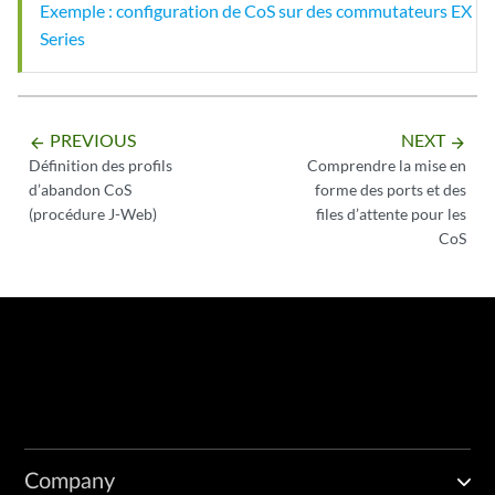
Exemple : configuration de CoS sur des commutateurs EX
Series
PREVIOUS
NEXT
arrow_backward
arrow_forward
Définition des profils
Comprendre la mise en
d’abandon CoS
forme des ports et des
(procédure J-Web)
files d’attente pour les
CoS
Company