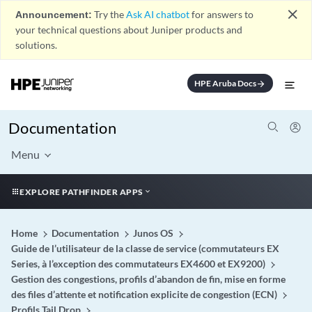
close
Announcement:
Try the
Ask AI chatbot
for answers to
your technical questions about Juniper products and
solutions.
HPE Aruba Docs
arrow_forward
Documentation
Menu
EXPLORE PATHFINDER APPS
Home
Documentation
Junos OS
Guide de l’utilisateur de la classe de service (commutateurs EX
Series, à l’exception des commutateurs EX4600 et EX9200)
Gestion des congestions, profils d’abandon de fin, mise en forme
des files d’attente et notification explicite de congestion (ECN)
Profils Tail Drop